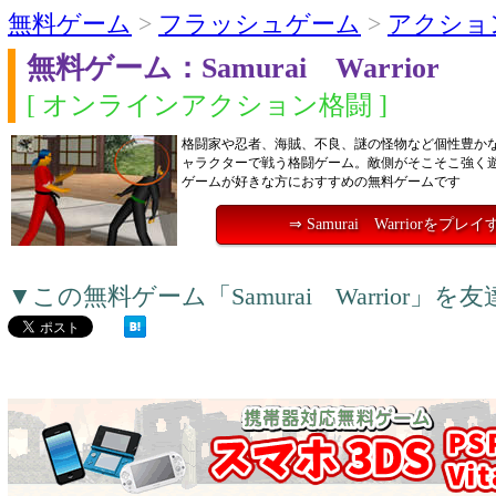
無料ゲーム
>
フラッシュゲーム
>
アクショ
無料ゲーム：Samurai Warrior
[ オンラインアクション格闘 ]
格闘家や忍者、海賊、不良、謎の怪物など個性豊かな
ャラクターで戦う格闘ゲーム。敵側がそこそこ強く
ゲームが好きな方におすすめの無料ゲームです
⇒ Samurai Warriorをプレ
▼この無料ゲーム「Samurai Warrior