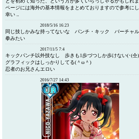
とを初めて知った、という方が多くいらっしゃるかもしれ
ページには海外の基本情報をまとめておりますので参考に
幸い ..
2018/5/16 16:23
同じ技しかみな持ってないな パンチ・キック バーチャ
拳みたい
2017/11/5 7:4
キックパンチ以外技なし 歩きも1歩づつしか歩けない(･(仝)･
グラフィックはしっかりしてる(＾ω＾)
忍者のお兄さんエロい
2016/7/27 14:43