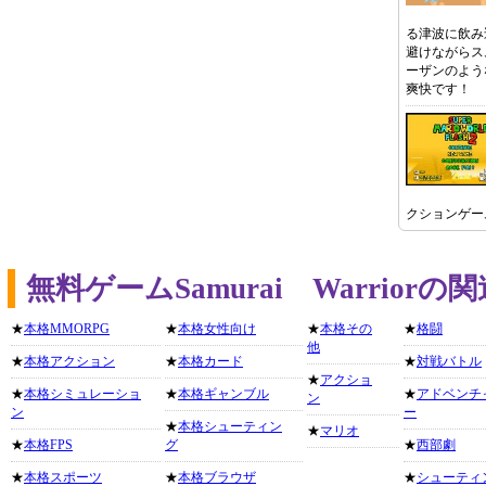
る津波に飲み
避けながらス
ーザンのよう
爽快です！
クションゲー
無料ゲームSamurai Warrio
★
本格MMORPG
★
本格女性向け
★
本格その
★
格闘
他
★
本格アクション
★
本格カード
★
対戦バトル
★
アクショ
★
本格シミュレーショ
★
本格ギャンブル
★
アドベンチ
ン
ン
ー
★
本格シューティン
★
マリオ
★
本格FPS
グ
★
西部劇
★
本格スポーツ
★
本格ブラウザ
★
シューティ