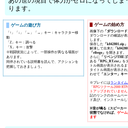
あの世の境目で体力がゼロになってしま
ります。
ゲームの始め方
ゲームの遊び方
画像下の
「ダウンロード
「↑」「↓」「←」「→」キー：キャラクター移
ダウンロードの確認が表
動
します。
「Z」キー：調べる
保存した
「k042801.zip」
「X」キー：攻撃
解凍して出来た
「k0428
※戦闘状況によって、一部操作が異なる場面が
「ribego」
を開きます。
あります。
さらに
「リベンジTHE
ある
「RPG_RT.exe」
を
同伴されている説明書を読んで、アクションを
トル画面が表示されるま
把握しておきましょう。
タイトル画面が表示され
わせて
「エンター」キー
※プレイには
ランタイム
「RPGツクール2000 
トアップされていません
記のリンクのホームペー
ド及び、インストールし
※音が鳴る（スピーカー
状態でなければ、
ゲーム
ます