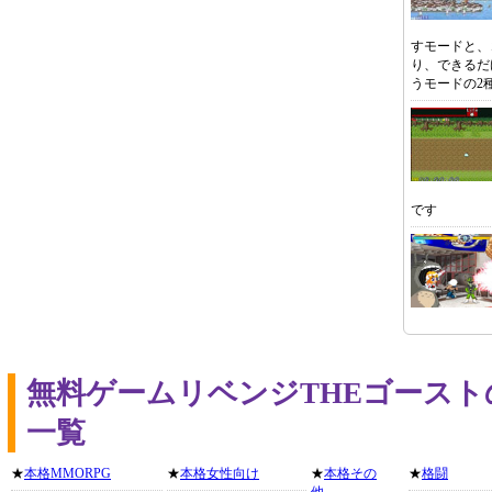
すモードと、
り、できるだ
うモードの2
です
無料ゲームリベンジTHEゴース
一覧
★
本格MMORPG
★
本格女性向け
★
本格その
★
格闘