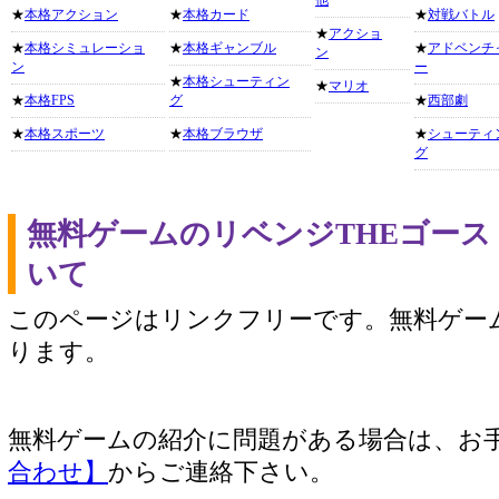
他
★
本格アクション
★
本格カード
★
対戦バトル
★
アクショ
★
本格シミュレーショ
★
本格ギャンブル
★
アドベンチ
ン
ン
ー
★
本格シューティン
★
マリオ
★
本格FPS
グ
★
西部劇
★
本格スポーツ
★
本格ブラウザ
★
シューティ
グ
無料ゲームのリベンジTHEゴー
いて
このページはリンクフリーです。無料ゲー
ります。
無料ゲームの紹介に問題がある場合は、お
合わせ】
からご連絡下さい。