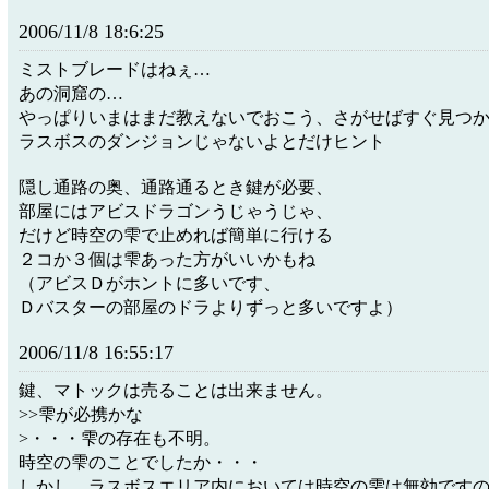
2006/11/8 18:6:25
ミストブレードはねぇ…
あの洞窟の…
やっぱりいまはまだ教えないでおこう、さがせばすぐ見つ
ラスボスのダンジョンじゃないよとだけヒント
隠し通路の奥、通路通るとき鍵が必要、
部屋にはアビスドラゴンうじゃうじゃ、
だけど時空の雫で止めれば簡単に行ける
２コか３個は雫あった方がいいかもね
（アビスＤがホントに多いです、
Ｄバスターの部屋のドラよりずっと多いですよ）
2006/11/8 16:55:17
鍵、マトックは売ることは出来ません。
>>雫が必携かな
>・・・雫の存在も不明。
時空の雫のことでしたか・・・
しかし、ラスボスエリア内においては時空の雫は無効です