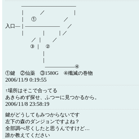
―――――――――――
｜ ／ ｜
｜ ① ／
入口―｜――――――― ／
｜ ｜ ｜／
／ ｜ ／
③ ｜ ②
｜
｜
――――――④
①鍵 ②仙薬 ③1580G ④殲滅の巻物
2006/11/9 0:19:55
↑場所はそこで合ってる
あきらめず探せ、ふつーに見つかるから。
2006/11/8 23:58:19
鍵がどうしてもみつからないです
左下の森のダンジョンですよね？
全部調べ尽くしたと思うんですけど…
誰か教えてください