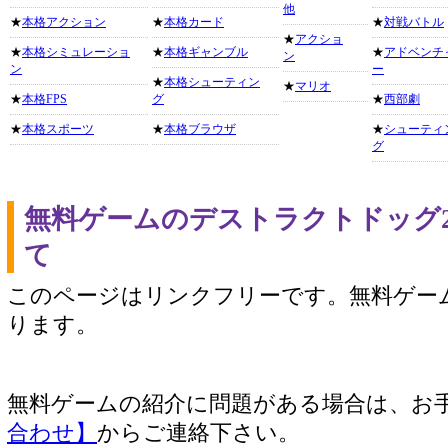
他
★
本格アクション
★
本格カード
★
対戦バトル
★
アクショ
★
本格シミュレーショ
★
本格ギャンブル
★
アドベンチ
ン
ン
ー
★
本格シューティン
★
マリオ
★
本格FPS
グ
★
西部劇
★
本格スポーツ
★
本格ブラウザ
★
シューティ
グ
無料ゲームのデストラクトドッグ
て
このページはリンクフリーです。無料ゲー
ります。
無料ゲームの紹介に問題がある場合は、お
合わせ】
からご連絡下さい。