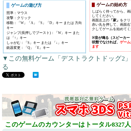
ゲームの始め方
ゲームの遊び方
しばらく待ってから、画
照準：マウス
してください。
攻撃：クリック
画面左上の
「家」
をクリ
移動：「W」「A」「S」「D」キー または 方向
赤い丸を押して、画面右
キー
クしてゲームを始めてく
ジャンプ(長押しでブースト)：「W」キー また
は 「↑」キー
※音が鳴る（スピーカー
状態でなければ、
ゲーム
しゃがむ：「S」キー または 「↓」キー
ます
銃器変更：「Q」「E」キー
▼この無料ゲーム「デストラクトドッグ2
る
このゲームのカウンターはトータル8327