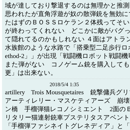
域が達しており撃退するのは無理かと推測
思われたが直角浮遊が奴の散弾銃を無効に
たはずのＢＯＳＳロケラン２体残ってそい
が終わってくれない どこかに敵がバグ
て隠れてるのかもしれない ４面はアトラ
水族館のような水路で「搭乗型二足歩行ロ
ethod-2」」が出現「戦闘機ロボット戦闘
また弾がない コノゲーム銃を購入しても
更」は出来ない。
2018/5/4 1:35
artillery Trois Mousquetaires 銃撃
アーティレリー・マスケティアーズ 崩
ン橋 手榴弾猫レコノシミエント 2面の
リタリー猫連射銃車プステリタスアベン
「手榴弾ファシネイトグレネディア」と