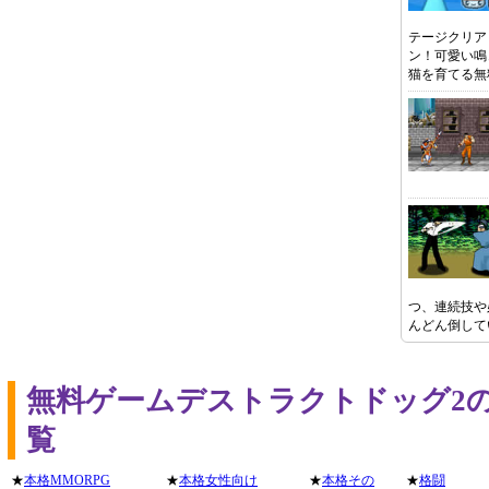
テージクリア
ン！可愛い鳴
猫を育てる無
つ、連続技や
んどん倒して
無料ゲームデストラクトドッグ2
覧
★
本格MMORPG
★
本格女性向け
★
本格その
★
格闘