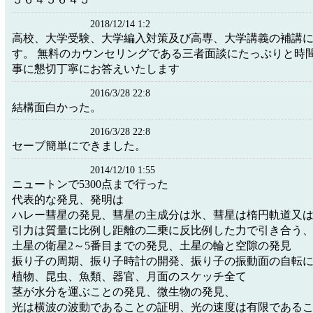
2018/12/14 1:2
高校、大学受験、大学編入対策及び高専、大学講義の補講
す。 無料のカウンセリングである三者面談にたっぷりと時
事に懇切丁寧にお答えいたします
2016/3/28 22:8
結構面白かった。
2016/3/28 22:8
セーブ簡単にできました。
2014/12/10 1:55
ニュートンで5300点まで行った
代表的な発見、発明は
ハレー彗星の発見、彗星の主成分は氷、彗星は楕円軌道又
引力は質量に比例し距離の二乗に反比例した力で引き合う
土星の衛星2～5番目までの発見、土星の輪と空隙の発見
振り子の周期、振り子時計の開発、振り子の振動面の自転
植物、昆虫、魚類、器官、月面のスケッチ全て
茎が水分を運ぶことの発見、微生物の発見、
光は横波の波動であることの証明、光の速度は有限である