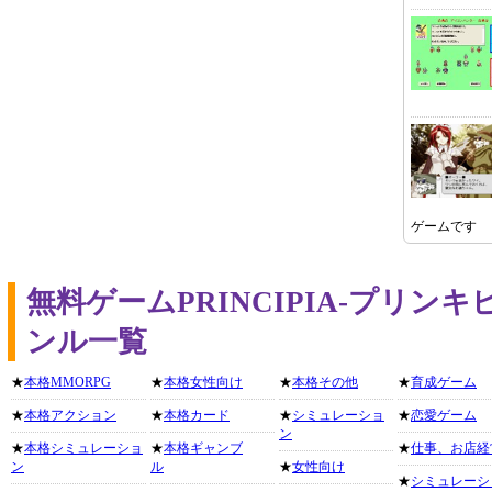
ゲームです
無料ゲームPRINCIPIA-プリン
ンル一覧
★
本格MMORPG
★
本格女性向け
★
本格その他
★
育成ゲーム
★
本格アクション
★
本格カード
★
シミュレーショ
★
恋愛ゲーム
ン
★
本格シミュレーショ
★
本格ギャンブ
★
仕事、お店経
ン
ル
★
女性向け
★
シミュレーシ