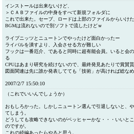
インストールは出来ないけど、
＞ＣＡＢファイルの中身をすべて新規フォルダに
これで出来た。セーブ、ロードは上部のファイルからいけ
BGMは流れないので別ソフトで流したけどｗ
ライプニッツとニュートンでやったけど面白かったー
ライバルを潰すより、入会させる方が難しい
フックは一番厄介、であると同時に超有能会員。いると会
る
CPUはあまり研究を続けないので、最終発見あたりで賞賛
図面関連は先に誰か発表してても「技術」が高ければ総な
2007/2/7 15:50:10
（これでいいんでしょうか）
おもしろかった。しかしニュートン選んで引退しないと、
てしまう。
どうしても攻略できないのがベッヒャーかな・・・いいと
のですが。
これの続編あったらやると思う。