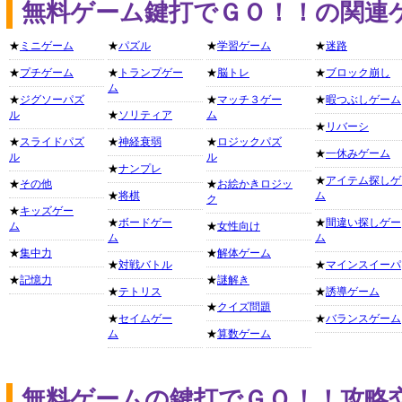
無料ゲーム鍵打でＧＯ！！の関連
★
ミニゲーム
★
パズル
★
学習ゲーム
★
迷路
★
プチゲーム
★
トランプゲー
★
脳トレ
★
ブロック崩し
ム
★
ジグソーパズ
★
マッチ３ゲー
★
暇つぶしゲーム
ル
★
ソリティア
ム
★
リバーシ
★
スライドパズ
★
神経衰弱
★
ロジックパズ
★
一休みゲーム
ル
ル
★
ナンプレ
★
アイテム探しゲ
★
その他
★
お絵かきロジッ
★
将棋
ム
ク
★
キッズゲー
★
ボードゲー
★
間違い探しゲー
ム
★
女性向け
ム
ム
★
集中力
★
解体ゲーム
★
対戦バトル
★
マインスイーパ
★
記憶力
★
謎解き
★
テトリス
★
誘導ゲーム
★
クイズ問題
★
セイムゲー
★
バランスゲーム
ム
★
算数ゲーム
無料ゲームの鍵打でＧＯ！！攻略