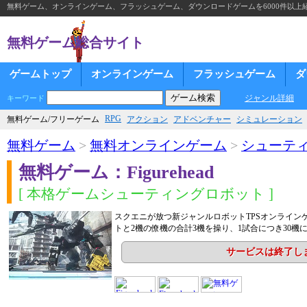
無料ゲーム、オンラインゲーム、フラッシュゲーム、ダウンロードゲームを6000件以上
無料ゲーム総合サイト
ゲームトップ
オンラインゲーム
フラッシュゲーム
ダ
ジャンル詳細
キーワード
RPG
無料ゲーム/フリーゲーム
アクション
アドベンチャー
シミュレーション
無料ゲーム
>
無料オンラインゲーム
>
シューテ
無料ゲーム：Figurehead
[ 本格ゲームシューティングロボット ]
スクエニが放つ新ジャンルロボットTPSオンライン
トと2機の僚機の合計3機を操り、1試合につき30機
サービスは終了し