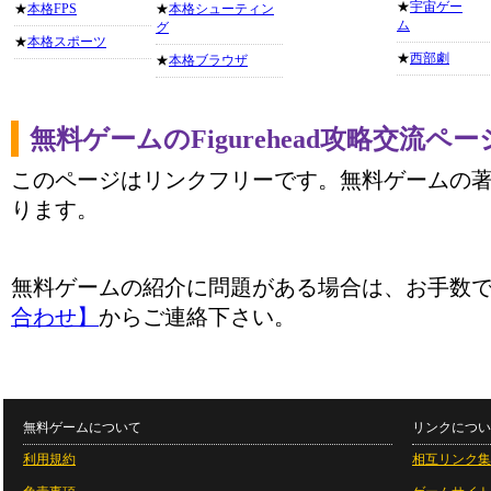
★
宇宙ゲー
★
本格FPS
★
本格シューティン
ム
グ
★
本格スポーツ
★
西部劇
★
本格ブラウザ
無料ゲームのFigurehead攻略交流ペ
このページはリンクフリーです。無料ゲームの
ります。
無料ゲームの紹介に問題がある場合は、お手数
合わせ】
からご連絡下さい。
無料ゲームについて
リンクについ
利用規約
相互リンク集