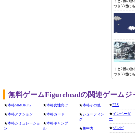
トと2機の僚
つき30機に
トと2機の僚
つき30機に
無料ゲームFigureheadの関連ゲーム
★
FPS
★
本格MMORPG
★
本格女性向け
★
本格その他
★
インベーダ
★
本格アクション
★
本格カード
★
シューティン
ー
グ
★
本格シミュレーショ
★
本格ギャンブ
★
ゾンビ
ン
ル
★
集中力