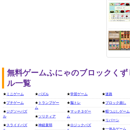
無料ゲームふにゃのブロックくず
ル一覧
★
ミニゲーム
★
パズル
★
学習ゲーム
★
迷路
★
プチゲーム
★
トランプゲー
★
脳トレ
★
ブロック崩し
ム
★
ジグソーパズ
★
マッチ３ゲー
★
暇つぶしゲーム
ル
★
ソリティア
ム
★
リバーシ
★
スライドパズ
★
神経衰弱
★
ロジックパズ
★
一休みゲーム