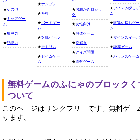
ル
ル
★
ナンプレ
★
アイテム探しゲ
★
その他
★
お絵かきロジッ
★
将棋
ム
ク
★
キッズゲー
★
ボードゲー
★
間違い探しゲー
ム
★
女性向け
ム
ム
★
集中力
★
解体ゲーム
★
対戦バトル
★
マインスイーパ
★
記憶力
★
謎解き
★
テトリス
★
誘導ゲーム
★
クイズ問題
★
セイムゲー
★
バランスゲーム
ム
★
算数ゲーム
無料ゲームのふにゃのブロックく
ついて
このページはリンクフリーです。無料ゲー
ります。