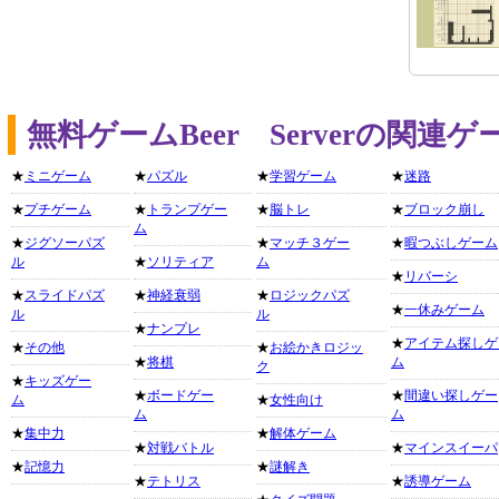
無料ゲームBeer Serverの関
★
ミニゲーム
★
パズル
★
学習ゲーム
★
迷路
★
プチゲーム
★
トランプゲー
★
脳トレ
★
ブロック崩し
ム
★
ジグソーパズ
★
マッチ３ゲー
★
暇つぶしゲーム
ル
★
ソリティア
ム
★
リバーシ
★
スライドパズ
★
神経衰弱
★
ロジックパズ
★
一休みゲーム
ル
ル
★
ナンプレ
★
アイテム探しゲ
★
その他
★
お絵かきロジッ
★
将棋
ム
ク
★
キッズゲー
★
ボードゲー
★
間違い探しゲー
ム
★
女性向け
ム
ム
★
集中力
★
解体ゲーム
★
対戦バトル
★
マインスイーパ
★
記憶力
★
謎解き
★
テトリス
★
誘導ゲーム