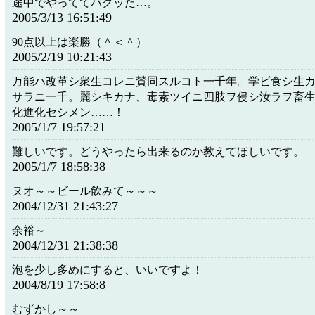
途中でやっててバクッた…。
2005/3/13 16:51:49
90点以上は楽勝（＾＜＾）
2005/2/19 10:21:43
万能ハ改革シ衆生コレニ賛同スルコト一千年。学ビ食シ生
サラニ一千。麗シキカナ、毒素ツイニ四肢ヲ侵シ汝ラヲ畜
化進化セシメン……！
2005/1/7 19:57:21
難しいです。どうやったら出来るのか教えてほしいです。
2005/1/7 18:58:38
ヌオ～～ビール飲みて～～～
2004/12/31 21:43:27
余裕～
2004/12/31 21:38:38
泡を少し多めにすると、いいですよ！
2004/8/19 17:58:8
むずかし～～