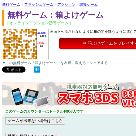
無料ゲーム
>
フラッシュゲーム
>
アクション
>
誘導ゲーム
無料ゲーム：箱よけゲーム
[ オンラインアクション誘導ゲーム ]
画面下へ流されないように箱の間を縫うように進む
⇒ 箱よけゲームをプレイす
▼この無料ゲーム「箱よけゲーム」を友達に教える・シェアする
このゲームのカウンターはトータル10958人です