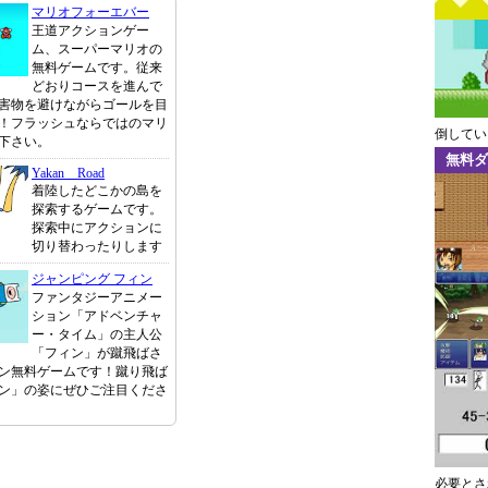
マリオフォーエバー
王道アクションゲー
ム、スーパーマリオの
無料ゲームです。従来
どおりコースを進んで
害物を避けながらゴールを目
！フラッシュならではのマリ
倒してい
下さい。
無料ダ
Yakan Road
着陸したどこかの島を
探索するゲームです。
探索中にアクションに
切り替わったりします
ジャンピング フィン
ファンタジーアニメー
ション「アドベンチャ
ー・タイム」の主人公
「フィン」が蹴飛ばさ
ン無料ゲームです！蹴り飛ば
ン」の姿にぜひご注目くださ
必要とさ