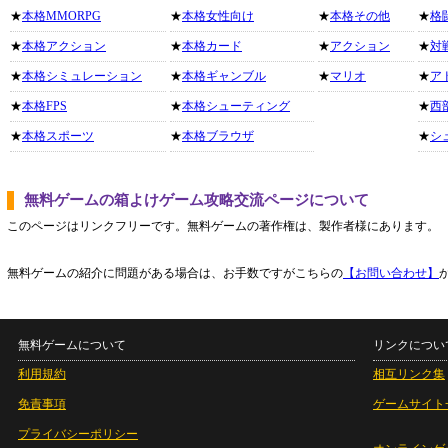
★
本格MMORPG
★
本格女性向け
★
本格その他
★
格
★
本格アクション
★
本格カード
★
アクション
★
対
★
本格シミュレーション
★
本格ギャンブル
★
マリオ
★
ア
★
本格FPS
★
本格シューティング
★
西
★
本格スポーツ
★
本格ブラウザ
★
シ
無料ゲームの箱よけゲーム攻略交流ページについて
このページはリンクフリーです。無料ゲームの著作権は、製作者様にあります。
無料ゲームの紹介に問題がある場合は、お手数ですがこちらの
【お問い合わせ】
無料ゲームについて
リンクについ
利用規約
相互リンク集
免責事項
ゲームサイト
プライバシーポリシー