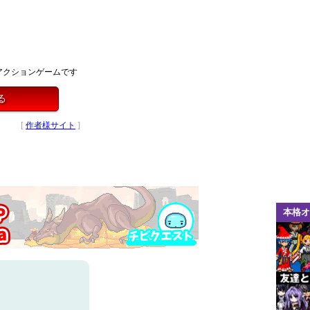
アクションゲームです
る
[
作者様サイト
]
本格オ