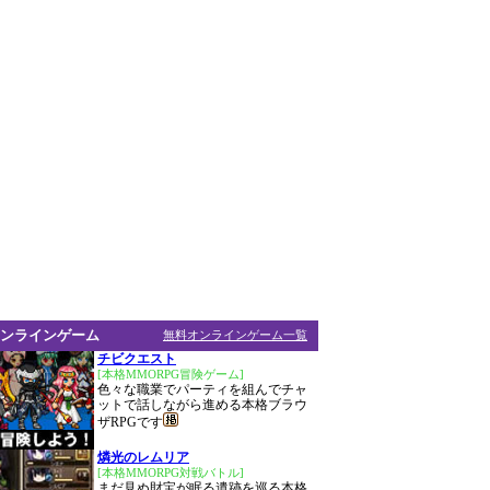
ンラインゲーム
無料オンラインゲーム一覧
チビクエスト
[本格MMORPG冒険ゲーム]
色々な職業でパーティを組んでチャ
ットで話しながら進める本格ブラウ
ザRPGです
燐光のレムリア
[本格MMORPG対戦バトル]
まだ見ぬ財宝が眠る遺跡を巡る本格