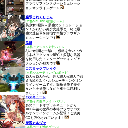
ブラウザファンタジーシミュレーシ
ョンオンラインゲーム
艦隊これくしょん
[本格MMORPG冒険ゲーム]
美少女×艦隊＝最強のシミュレーショ
ン！かわいい美少女艦隊と一緒に最
強の連合軍を目指す本格ブラウザシ
ミュレーションです
鬼斬
[本格アクション対戦バトル]
8人の仲間と一緒に、侵略を食い止め
る本格アクションRPG！多彩な武器
を使用したノンターゲッティングア
クションが魅力です
コズミックブレイク
[本格シューティングロボット]
15人vs15人から、最大30人vs30人で戦
えるMMOバトルシューティングオン
ラインゲームです。簡単操作で美少
女たちを操作しながら相手に勝利し
ましょう！
パズキューレ
[本格その他スライドパズル]
あのロードオブワルキューレから
1000年後の世界の本格ブラウザパズ
ルオンラインゲームが登場！ご褒美
CGも強化されています！
魔戦カルヴァ
[本格カード戦略ゲーム]