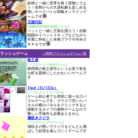
妖精と一緒に世界を救う冒険にでよ
う！劣勢からの大逆転劇も楽しめる
熱いカードバトル戦略オンラインゲ
ームです
王国日記
[本格MMORPG対戦バトル]
ペットと一緒に王国を護ろう！自動
戦闘やイベントスキップなどながら
作業に特化した本格ブラウザＭＭＯ
ＲＰＧです
ラッシュゲーム
⇒無料フラッシュゲーム一覧
牧之原
[ミニゲーム一休みゲーム]
静岡県の牧之原市というお茶で有名
な町を題材にしたかわいいゲームで
す
15pzl（15パズル）
[パズルスライドパズル]
ゲーム初心者でも簡単に遊べる15パ
ズルゲームです。マウスで空いたパ
ネルの横のパネルをクリックすると
移動するタイプの無料ゲームなので
難しい手操作も必要ありません
潮吹きクジラ
[ミニゲームプチゲーム]
潮吹きの勢いでクジラをどんどん飛
ばして砂漠を進んでいくゲームです