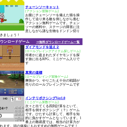
チェーンソーキャット
[アクション冒険ゲーム]
お腹にチェーンソーを備えた猫を操
作して迫り来る敵を倒しながら進む
アクション無料ゲームです。チェン
ソーの燃料や、ステージの障害に注
意しながら謎な生物をドンドン切り
きましょう！
ウンロードゲーム
⇒無料ダウンロードゲーム一覧
ダイアモンドを追え２
[ロールプレイングアイテム探しゲーム]
何者かに盗まれたダイヤモンドを探
す旅に出るRPG、ミニゲーム入りで
す
真実の道標
[ロールプレイング冒険ゲーム]
爽快かつ、やりごたえ十分の戦闘が
売りのロールプレイングゲームです
インテリボクシングVer1.0
[ミニゲーム算数ゲーム]
次々と出てくる四則計算をといて、
相手を倒すボクシング（？）ゲーム
です。ひたすら計算して、相手を知
的に負かすゲームとなっています。1
番上の難易度では、相当の計算力が
れます。頭の体操にもおすすめの無料ゲームです！