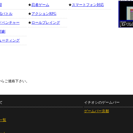
闘
★
忍者ゲーム
★
スマートフォン対応
戦バトル
★
アクションRPG
ドベンチャー
★
ロールプレイング
部劇
ューティング
からご連絡下さい。
て
イチオシのゲームバー
ゲームバー京都
一覧