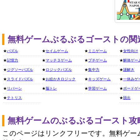
無料ゲームぶるぶるゴーストの関
★
パズル
★
セイムゲーム
★
ミニゲーム
★
女性向け
★
記憶力
★
マッチ３ゲーム
★
プチゲーム
★
解体ゲー
★
ジグソーパズル
★
ロジックパズル
★
集中力
★
謎解き
★
スライドパズル
★
お絵かきロジック
★
キッズゲーム
★
一休みゲ
★
リバーシ
★
脳トレ
★
学習ゲーム
★
ボードゲ
★
テトリス
★
脱出
無料ゲームのぶるぶるゴースト攻
このページはリンクフリーです。無料ゲー