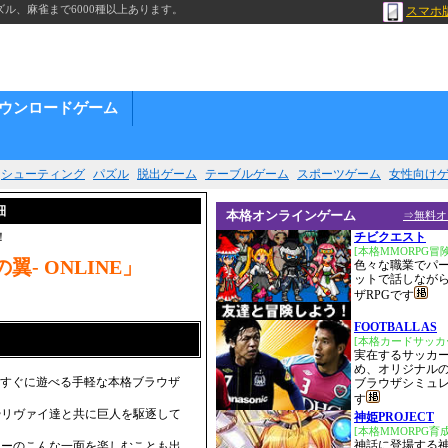
ル、麻雀まで6000種以上あります。
スマホ
ウンロードゲーム
シューティング
パズル
脱出ゲーム
テーブルゲーム
スポーツゲーム
女性向け
細
本格オンラインゲーム
⇒無料オ
！
チビクエスト
[本格MMORPG冒
- ONLINE」
色々な職業でパ
ットで話しなが
ザRPGです
FOOTBALL AS
[本格カードサッカ
実在するサッカ
め、オリジナル
で、すぐに遊べる手軽な本格ブラウザ
ブラウザシミュ
す
やリヴァイ達と共に巨人を駆逐して
神姫PROJECT
[本格MMORPG育
神話に登場する
ターのこんな一面を楽しむことも出