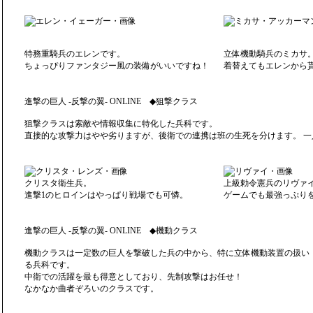
特務重騎兵のエレンです。
立体機動騎兵のミカサ
ちょっぴりファンタジー風の装備がいいですね！
着替えてもエレンから
進撃の巨人 -反撃の翼- ONLINE ◆狙撃クラス
狙撃クラスは索敵や情報収集に特化した兵科です。
直接的な攻撃力はやや劣りますが、後衛での連携は班の生死を分けます。 
クリスタ衛生兵。
上級勅令憲兵のリヴァ
進撃1のヒロインはやっぱり戦場でも可憐。
ゲームでも最強っぷり
進撃の巨人 -反撃の翼- ONLINE ◆機動クラス
機動クラスは一定数の巨人を撃破した兵の中から、特に立体機動装置の扱い
る兵科です。
中衛での活躍を最も得意としており、先制攻撃はお任せ！
なかなか曲者ぞろいのクラスです。