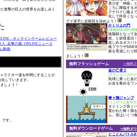
美少女「神姫」
ころに降臨するオ
った進撃の巨人の世界をお楽しみく
グナロクに備え
化して仲良くな
でド派手に必殺技を決めよう！
た
かくりよの門
[本格MMORPG冒
陰陽師となって
姫」と妖怪退治！
楽しめるボスバ
格ブラウザMMO
姫を育成したり
ましょう！
無料フラッシュゲーム
⇒無料フ
金の亡者２
のキャラクター達を仲間にすることが
[アクションプチゲ
気球に乗った金の
進化していきます。
お金を集めるワ
みましょう！
棒々鶏ジャンプ
[ミニゲーム集中力
タイミング良く
置かれた棒々鶏
ム。君はいくつ
）です。
無料ダウンロードゲーム
⇒無料ダウ
とことんバトルR