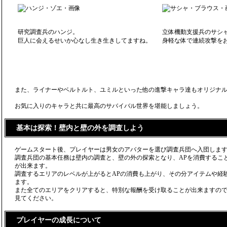
研究調査兵のハンジ。
立体機動支援兵のサシ
巨人に会えるせいか心なし生き生きしてますね。
身軽な体で連続攻撃を
また、ライナーやベルトルト、ユミルといった他の進撃キャラ達もオリジナ
お気に入りのキャラと共に最高のサバイバル世界を堪能しましょう。
基本は探索！壁内と壁の外を調査しよう
ゲームスタート後、プレイヤーは男女のアバターを選び調査兵団へ入団しま
調査兵団の基本任務は壁内の調査と、壁の外の探索となり、APを消費するこ
が出来ます。
調査するエリアのレベルが上がるとAPの消費も上がり、その分アイテムや経
ます。
また全てのエリアをクリアすると、特別な報酬を受け取ることが出来ますの
見てください。
プレイヤーの成長について