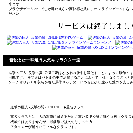
来ます。
ブラウザゲームの中でしか味わえない爽快感と共に、オンラインゲームにな
ださい。
サービスは終了しまし
普段とは一味違う人気キャラクター達
進撃の巨人 -反撃の翼- ONLINEはとあるの条件を満たすことによって原作
可能です。 仲間達はバトルの中で活躍することによって、様々なクラスへと
ゲームオリジナル衣装を着た原作キャラの、いつもと少し違った魅力を楽し
進撃の巨人 -反撃の翼- ONLINE ◆重装クラス
重装クラスとは巨人の攻撃に耐えるために重い装甲を身に纏う兵科（クラス
機敏性はありませんが、最前線では文句なしの主力！
アタッカーが揃うパワフルなクラスです。