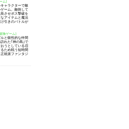
ーム]
ルキャラクターで敵
ルゲーム。敵倒して
成長させボス撃破を
富なアイテムと魔法
駆け引きのバトルが
冒険ゲーム]
ゼルと個性的な仲間
訪れた｢神の島｣で
行おうとしている召
するため戦う短時間
る正統派ファンタジ