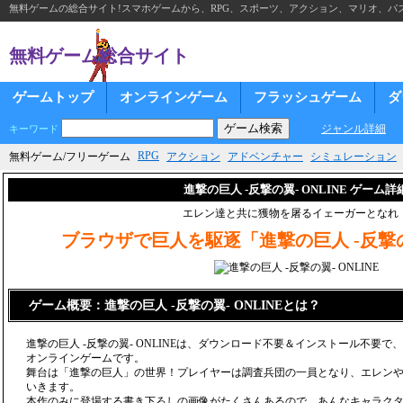
無料ゲームの総合サイト!スマホゲームから、RPG、スポーツ、アクション、マリオ、パズ
無料ゲーム総合サイト
ゲームトップ
オンラインゲーム
フラッシュゲーム
ダ
ジャンル詳細
キーワード
RPG
無料ゲーム/フリーゲーム
アクション
アドベンチャー
シミュレーション
進撃の巨人 -反撃の翼- ONLINE ゲーム詳
エレン達と共に獲物を屠るイェーガーとなれ
ブラウザで巨人を駆逐「進撃の巨人 -反撃の翼
ゲーム概要：進撃の巨人 -反撃の翼- ONLINEとは？
進撃の巨人 -反撃の翼- ONLINEは、ダウンロード不要＆インストール不要
オンラインゲームです。
舞台は「進撃の巨人」の世界！プレイヤーは調査兵団の一員となり、エレン
いきます。
本作のみに登場する書き下ろしの画像がたくさんあるので、あんなキャラク