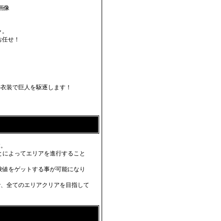
ャ。
お任せ！
ル衣装で巨人を駆逐します！
す。
とによってエリアを進行すること
験値をゲットする事が可能になり
で、全てのエリアクリアを目指して