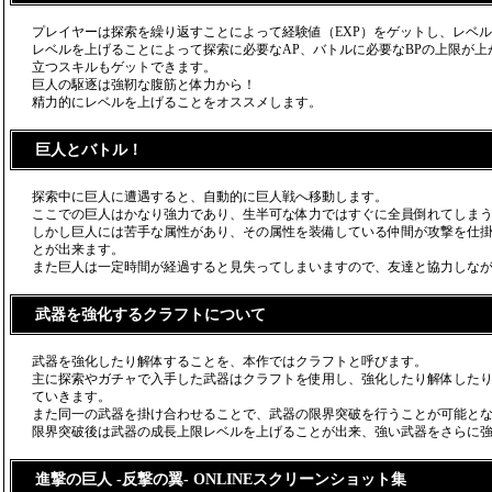
プレイヤーは探索を繰り返すことによって経験値（EXP）をゲットし、レベ
レベルを上げることによって探索に必要なAP、バトルに必要なBPの上限が
立つスキルもゲットできます。
巨人の駆逐は強靭な腹筋と体力から！
精力的にレベルを上げることをオススメします。
巨人とバトル！
探索中に巨人に遭遇すると、自動的に巨人戦へ移動します。
ここでの巨人はかなり強力であり、生半可な体力ではすぐに全員倒れてしま
しかし巨人には苦手な属性があり、その属性を装備している仲間が攻撃を仕
とが出来ます。
また巨人は一定時間が経過すると見失ってしまいますので、友達と協力しな
武器を強化するクラフトについて
武器を強化したり解体することを、本作ではクラフトと呼びます。
主に探索やガチャで入手した武器はクラフトを使用し、強化したり解体した
ていきます。
また同一の武器を掛け合わせることで、武器の限界突破を行うことが可能と
限界突破後は武器の成長上限レベルを上げることが出来、強い武器をさらに
進撃の巨人 -反撃の翼- ONLINEスクリーンショット集