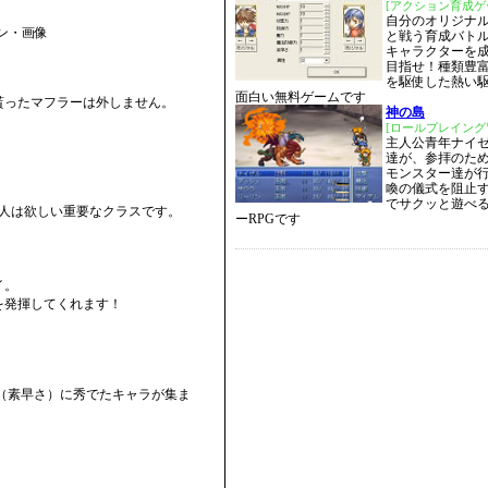
[アクション育成ゲ
自分のオリジナ
と戦う育成バト
キャラクターを
目指せ！種類豊
を駆使した熱い
。
面白い無料ゲームです
貰ったマフラーは外しません。
神の島
[ロールプレイング
主人公青年ナイ
達が、参拝のため
モンスター達が
喚の儀式を阻止
でサクッと遊べ
一人は欲しい重要なクラスです。
ーRPGです
イ。
を発揮してくれます！
（素早さ）に秀でたキャラが集ま