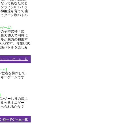
となってあなたのと
ンラインRPG！ラ
て神姫達を育てて強
ってターン制バトル
険ゲーム]
女の子型式神「式
最大10人で同時に
トルが魅力の和風本
RPGです。可愛い式
戦術バトルを楽しみ
ラッシュゲーム一覧
ーム]
 亡者を操作して、
ンキーゲームです
]
バンジーし谷の底に
を食べるミニゲー
食べられるかな？
ンロードゲーム一覧