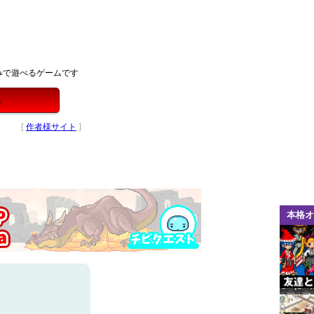
みで遊べるゲームです
る
[
作者様サイト
]
本格オ