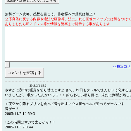
無料ゲーム攻略、感想を書こう。作者様への批判は禁止！
公序良俗に反する内容や違法な画像等、法にふれる画像のアップには気をつけ
ありましたらIPアドレス等の情報を警察まで開示する事があります
>>最近コ
2019/2/1 15:2
さすがに夜中に暖房を切り替えますよ さて、昨日もク～ルでまんじゅう化する
いましたが。 眠かったんかいっっ！！ 紛らわしい吊り目は、未だに判断が難し
＞夜空から降るプリンを食べて音を出すマウス操作のみで遊べるゲームです
音ゲー？
2005/11/5 12:59:3
↑この時間はマジで太るから！！
2005/11/5 2:0:44