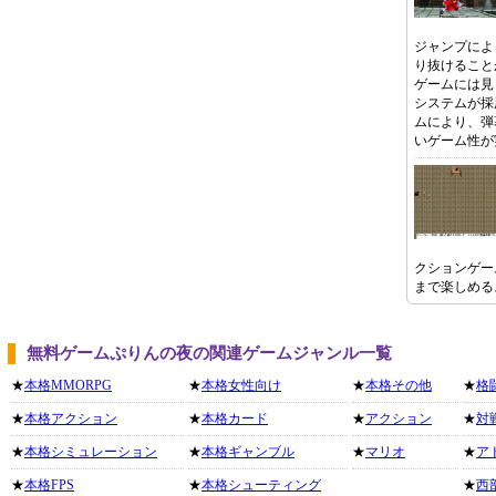
ジャンプによ
り抜けること
ゲームには見
システムが採
ムにより、弾
いゲーム性が
クションゲー
まで楽しめる
無料ゲームぷりんの夜の関連ゲームジャンル一覧
★
本格MMORPG
★
本格女性向け
★
本格その他
★
格
★
本格アクション
★
本格カード
★
アクション
★
対
★
本格シミュレーション
★
本格ギャンブル
★
マリオ
★
ア
★
本格FPS
★
本格シューティング
★
西