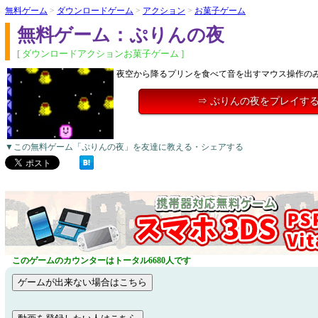
無料ゲーム
>
ダウンロードゲーム
>
アクション
>
お菓子ゲーム
無料ゲーム：ぷりんの夜
[ ダウンロードアクションお菓子ゲーム ]
夜空から降るプリンを食べて音を出すマウス操作の
⇒ ぷりんの夜をプレイす
▼この無料ゲーム「ぷりんの夜」を友達に教える・シェアする
このゲームのカウンターはトータル6680人です