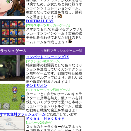
謎の敵「アンノウン」から東京を取
り戻すため、少女たちと共に戦うオ
ンラインシミュレーションゲーム。
教官となって少女達を育成し、勝利
へと導きましょう！
FOOTBALL DAY
[本格スポーツサッカーゲーム]
スマホでもPCでも遊べるブラウザサ
ッカーオンラインゲーム！実在の選
手を組み合わせてあなただけのドリ
ームチームを作成しよう！
ラッシュゲーム
⇒無料フラッシュゲーム一覧
コンバットトレーニング2X
[アクション戦争ゲーム]
特殊部隊の戦闘員として色々なミッ
ションを達成していくガンアクショ
ン無料ゲームです。戦闘で得た経験
値のレベルアップにより、新しい武
器や服装が解放されますよ！
テンミリオン
[シミュレーション戦略ゲーム]
ターンごとに自分のチームのキャラ
クターに指示を与え、敵チームを討
伐していくブラウザで遊べる本格シ
ミュレーションバトルゲーム。緻密
な戦略と戦術で魔王を撃破せよ！
おすすめ無料フラッシュゲーム
にて紹介しています
Ｍｏｎａ Ｈｏｃｋｅｙ
[スポーツ2次創作]
２ｃｈのキャラクターがエアホッケ
ーで勝負するアクションゲームです