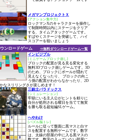
メガマンプロジェクトＸ
[アクション集中力]
ロックマンXのキャラクターを操作し
て制限時間以内にステージをクリア
する、タイムアタックゲームです。
すばやくステージを突破して、ハイ
スコアーを狙いましょう
ウンロードゲーム
⇒無料ダウンロードゲーム一覧
インビジブル
[ミニゲームブロック崩し]
ブロックの配置が見る見る変化する
無料3Dブロック崩しゲームです。3D
のため、ブロックにボールが隠れて
見えなくなったり、 ブロックの向こ
う側の配置がわからなかったり、2D
かなスリリングさが楽しめます！
三銃士パラドックス
[シミュレーション]
牢獄にいる主人公がヒントを頼りに
自分が処刑される曜日を当てて無実
を勝ち取る超短編SLゲーム。
へやわけ
[パズル脳トレ]
ルールに従って盤面に黒マスと白マ
スを配置する無料ゲームです。数字
は、太線の部屋の中に入る黒マスの
数です。数字の入っていない部屋に