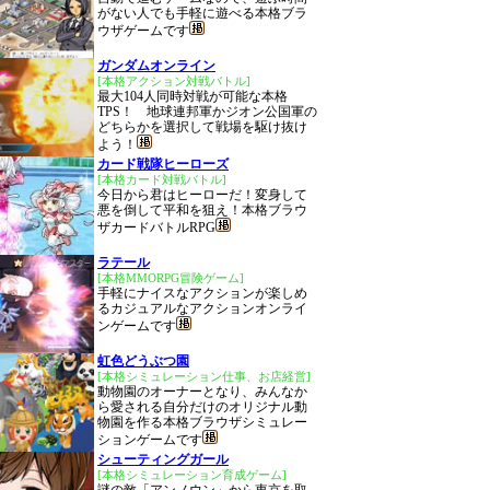
がない人でも手軽に遊べる本格ブラ
ウザゲームです
ガンダムオンライン
[本格アクション対戦バトル]
最大104人同時対戦が可能な本格
TPS！ 地球連邦軍かジオン公国軍の
どちらかを選択して戦場を駆け抜け
よう！
カード戦隊ヒーローズ
[本格カード対戦バトル]
今日から君はヒーローだ！変身して
悪を倒して平和を狙え！本格ブラウ
ザカードバトルRPG
ラテール
[本格MMORPG冒険ゲーム]
手軽にナイスなアクションが楽しめ
るカジュアルなアクションオンライ
ンゲームです
虹色どうぶつ園
[本格シミュレーション仕事、お店経営]
動物園のオーナーとなり、みんなか
ら愛される自分だけのオリジナル動
物園を作る本格ブラウザシミュレー
ションゲームです
シューティングガール
[本格シミュレーション育成ゲーム]