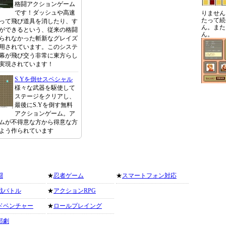
格闘アクションゲーム
です！ダッシュや高速
りません
たって続
って飛び道具を消したり、す
ん。また
ができるという、従来の格闘
ん。
られなかった斬新なグレイズ
用されています。このシステ
幕が飛び交う非常に東方らし
実現されています！
S.Yを倒せスペシャル
様々な武器を駆使して
ステージをクリアし、
最後にS.Yを倒す無料
アクションゲーム。ア
ムが不得意な方から得意な方
よう作られています
闘
★
忍者ゲーム
★
スマートフォン対応
戦バトル
★
アクションRPG
ドベンチャー
★
ロールプレイング
部劇