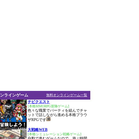
ンラインゲーム
無料オンラインゲーム一覧
チビクエスト
[本格MMORPG冒険ゲーム]
色々な職業でパーティを組んでチャ
ットで話しながら進める本格ブラウ
ザRPGです
大戦略WEB
[本格シミュレーション戦略ゲーム]
自動で進むゲームなので、遊ぶ時間