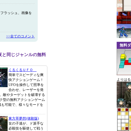
ロフラッシュ、画像を
>>全てのコメント
無料ダ
夜と同じジャンルの無料
くるくるＵＦＯ
簡単でスピーディな爽
よりはる
快アクションゲーム！
UFOを操作して照準を
合わせ、レーザーを発
。敵やターゲットを破壊する
ク型の無料アクションゲーム
戦も可能で、様々なモードを
東方萃夢想(体験版)
女の子達が、ド派手な
必殺技を駆使して戦う