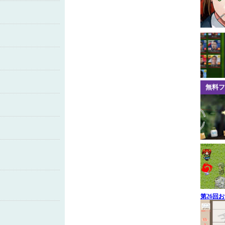
無料フ
第26回