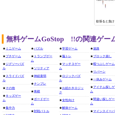
欲張ると負け
無料ゲームGoStop !!の関連ゲ
★
ミニゲーム
★
パズル
★
学習ゲーム
★
迷路
★
プチゲーム
★
トランプゲー
★
脳トレ
★
ブロック崩し
ム
★
ジグソーパズ
★
マッチ３ゲー
★
暇つぶしゲーム
ル
★
ソリティア
ム
★
リバーシ
★
スライドパズ
★
神経衰弱
★
ロジックパズ
★
一休みゲーム
ル
ル
★
ナンプレ
★
アイテム探しゲ
★
その他
★
お絵かきロジッ
★
将棋
ム
ク
★
キッズゲー
★
ボードゲー
★
間違い探しゲー
ム
★
女性向け
ム
ム
★
集中力
★
解体ゲーム
★
対戦バトル
★
マインスイーパ