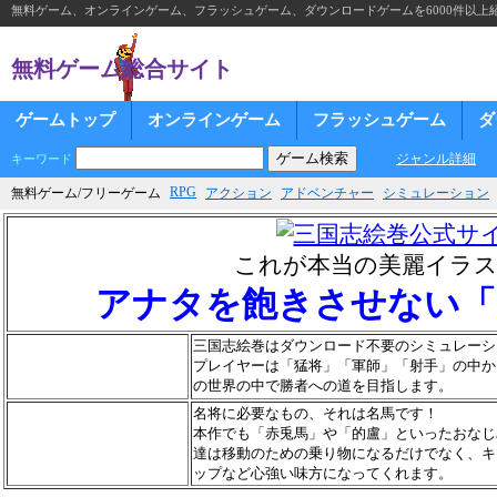
無料ゲーム、オンラインゲーム、フラッシュゲーム、ダウンロードゲームを6000件以上
無料ゲーム総合サイト
ゲームトップ
オンラインゲーム
フラッシュゲーム
ダ
ジャンル詳細
キーワード
RPG
無料ゲーム/フリーゲーム
アクション
アドベンチャー
シミュレーション
これが本当の美麗イラ
アナタを飽きさせない「
三国志絵巻はダウンロード不要のシミュレーシ
プレイヤーは「猛将」「軍師」「射手」の中か
の世界の中で勝者への道を目指します。
名将に必要なもの、それは名馬です！
本作でも「赤兎馬」や「的盧」といったおなじ
達は移動のための乗り物になるだけでなく、キ
ップなど心強い味方になってくれます。