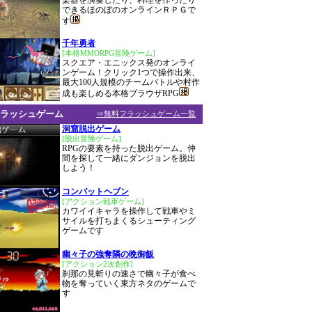
楽器を演奏したり、料理を作ったり
できるほのぼのオンラインＲＰＧで
す
千年勇者
[本格MMORPG冒険ゲーム]
スクエア・エニックス発のオンライ
ンゲーム！クリック1つで操作出来、
最大100人規模のチームバトルや村作
成も楽しめる本格ブラウザRPG
ラッシュゲーム
⇒無料フラッシュゲーム一覧
洞窟脱出ゲーム
[脱出冒険ゲーム]
RPGの要素を持った脱出ゲーム。仲
間を探して一緒にダンジョンを脱出
しよう！
コンバットヘブン
[アクション戦車ゲーム]
カワイイキャラを操作して戦車やミ
サイルを打ちまくるシューティング
ゲームです
幽々子の強奪隣の晩御飯
[アクション2次創作]
刹那の見斬りの速さで幽々子が食べ
物を奪っていく東方ネタのゲームで
す