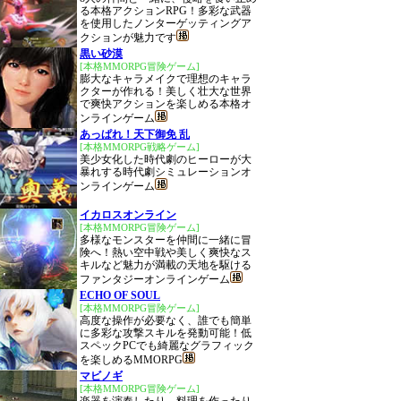
る本格アクションRPG！多彩な武器
を使用したノンターゲッティングア
クションが魅力です
黒い砂漠
[本格MMORPG冒険ゲーム]
膨大なキャラメイクで理想のキャラ
クターが作れる！美しく壮大な世界
で爽快アクションを楽しめる本格オ
ンラインゲーム
あっぱれ！天下御免 乱
[本格MMORPG戦略ゲーム]
美少女化した時代劇のヒーローが大
暴れする時代劇シミュレーションオ
ンラインゲーム
イカロスオンライン
[本格MMORPG冒険ゲーム]
多様なモンスターを仲間に一緒に冒
険へ！熱い空中戦や美しく爽快なス
キルなど魅力が満載の天地を駆ける
ファンタジーオンラインゲーム
ECHO OF SOUL
[本格MMORPG冒険ゲーム]
高度な操作が必要なく、誰でも簡単
に多彩な攻撃スキルを発動可能！低
スペックPCでも綺麗なグラフィック
を楽しめるMMORPG
マビノギ
[本格MMORPG冒険ゲーム]