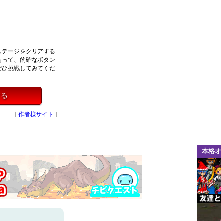
ステージをクリアする
あって、的確なボタン
ぜひ挑戦してみてくだ
する
[
作者様サイト
]
本格オ