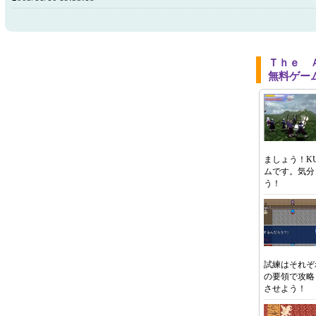
Ｔｈｅ 
無料ゲー
ましょう！K
ムです。気分
う！
試練はそれぞ
の要領で攻略
させよう！