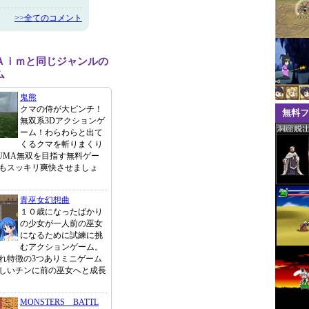
>>全てのコメント
Ａｉｍと同じジャンルの
ム
鬼熊
クマの侍が大ピンチ！
無料フ
無双系3Dアクションゲ
ーム！わらわらと出て
くるクマを斬りまくり
UMA無双を目指す無料ゲー
もスッキリ爽快させましょ
青巫女幻想曲
１０歳になったばかり
の少女が一人前の巫女
になるために試練に挑
むアクションゲーム。
れ特徴の3つありミニゲーム
しいチンに前の巫女へと成長
MONSTERS BATTL