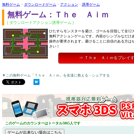
無料ゲーム
>
ダウンロードゲーム
>
アクション
>
誘導ゲーム
無料ゲーム：Ｔｈｅ Ａｉｍ
[ ダウンロードアクション誘導ゲーム ]
ひたすらモンスターを避け、ゴールを目指して全12
無料アクションゲームです。内容がシンプルなだけ
操作が要求されます。避けることに自信のある方は
さい！
⇒ Ｔｈｅ Ａｉｍをプレイ
▼この無料ゲーム「Ｔｈｅ Ａｉｍ」を友達に教える・シェアする
このゲームのカウンターはトータル5865人です