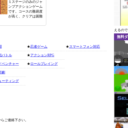
１ステージのみのジャ
ンプアクションゲーム
です。コースの難易度
が高く、クリアは困難
えるので
無料ダ
闘
★
忍者ゲーム
★
スマートフォン対応
戦バトル
★
アクションRPG
ドベンチャー
★
ロールプレイング
部劇
ューティング
からご連絡下さい。