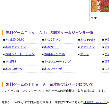
です
無料ゲームＴｈｅ Ａｉｍの関連ゲームジャンル一覧
★
本格MMORPG
★
本格女性向け
★
本格その他
★
格
★
本格アクション
★
本格カード
★
アクション
★
対
★
本格シミュレーション
★
本格ギャンブル
★
マリオ
★
ア
★
本格FPS
★
本格シューティング
★
西
★
本格スポーツ
★
本格ブラウザ
★
シ
無料ゲームのＴｈｅ Ａｉｍ攻略交流ページについて
このページはリンクフリーです。無料ゲームの著作権は、製作者様にあります。
無料ゲームの紹介に問題がある場合は、お手数ですがこちらの
【お問い合わせ】