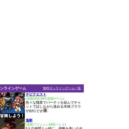
ンラインゲーム
無料オンラインゲーム一覧
チビクエスト
[本格MMORPG冒険ゲーム]
色々な職業でパーティを組んでチャ
ットで話しながら進める本格ブラウ
ザRPGです
鬼斬
[本格アクション対戦バトル]
8人の仲間と一緒に、侵略を食い止め