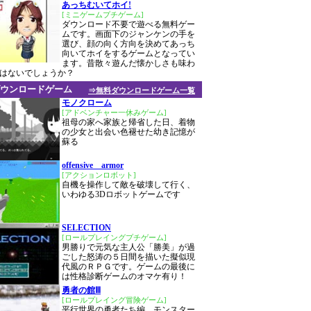
あっちむいてホイ!
[ミニゲームプチゲーム]
ダウンロード不要で遊べる無料ゲー
ムです。画面下のジャンケンの手を
選び、顔の向く方向を決めてあっち
向いてホイをするゲームとなってい
ます。昔散々遊んだ懐かしさも味わ
はないでしょうか？
ウンロードゲーム
⇒無料ダウンロードゲーム一覧
モノクローム
[アドベンチャー一休みゲーム]
祖母の家へ家族と帰省した日、着物
の少女と出会い色褪せた幼き記憶が
蘇る
offensive armor
[アクションロボット]
自機を操作して敵を破壊して行く、
いわゆる3Dロボットゲームです
SELECTION
[ロールプレイングプチゲーム]
男勝りで元気な主人公「勝美」が過
ごした怒涛の５日間を描いた擬似現
代風のＲＰＧです。ゲームの最後に
は性格診断ゲームのオマケ有り！
勇者の館Ⅲ
[ロールプレイング冒険ゲーム]
平行世界の勇者たち編。モンスター