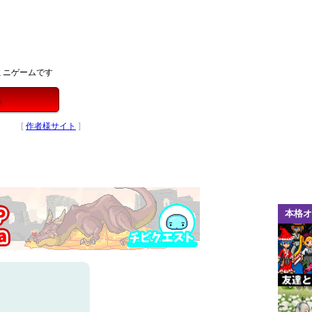
ミニゲームです
る
[
作者様サイト
]
本格オ