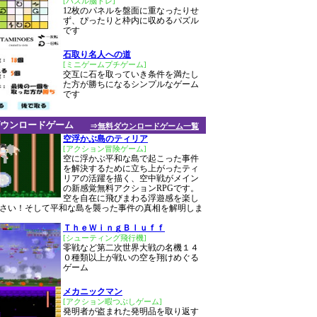
[パズル脳トレ]
12枚のパネルを盤面に重なったりせ
ず、ぴったりと枠内に収めるパズル
です
石取り名人への道
[ミニゲームプチゲーム]
交互に石を取っていき条件を満たし
た方が勝ちになるシンプルなゲーム
です
ウンロードゲーム
⇒無料ダウンロードゲーム一覧
空浮かぶ島のティリア
[アクション冒険ゲーム]
空に浮かぶ平和な島で起こった事件
を解決するために立ち上がったティ
リアの活躍を描く、空中戦がメイン
の新感覚無料アクションRPGです。
空を自在に飛びまわる浮遊感を楽し
さい！そして平和な島を襲った事件の真相を解明しま
ＴｈｅＷｉｎｇＢｌｕｆｆ
[シューティング飛行機]
零戦など第二次世界大戦の名機１４
０種類以上が戦いの空を翔けめぐる
ゲーム
メカニックマン
[アクション暇つぶしゲーム]
発明者が盗まれた発明品を取り返す