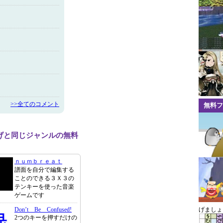
>>全てのコメント
無料フ
げと同じジャンルの無料
ｎｕｍｂｒｅａｔ
譜面を自分で編集する
ことのできる３Ｘ３の
テンキーを使った音楽
ゲームです
Don’t Be Confused!
げましょ
2つのキーを押すだけの