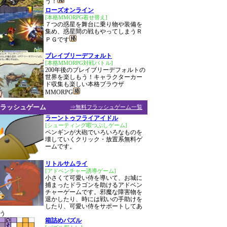
う！
ローズオンライン
[本格MMORPG着せ替え]
７つの惑星を舞台に乗り物や装備を
集め、惑星間の戦もやってしまうＲ
ＰＧです
ブレイブリーデフォルト
[本格MMORPG対戦バトル]
200年後のブレイブリーデフォルトの
世界を楽しもう！キャラクターカー
ド収集も楽しい本格ブラウザ
MMORPG
ラッシュゲーム
⇒無料フラッシュゲーム一覧
ラーントゥフライアイドル
[シューティング暇つぶしゲーム]
ペンギンが大砲でいろいろなものを
壊していくクリック・放置系無料ゲ
ームです。
リトルサムライ
[アドベンチャー誘導ゲーム]
小さくて可愛い侍を導いて、お城に
捕まったドラゴンを助けるアドベン
チャーゲームです。邪魔な障害物を
退かしたり、時には戦いの手助けを
したり、可愛い侍をサポートしてあ
う
箱詰めパズル