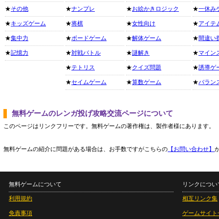
★
その他
★
ナンプレ
★
お絵かきロジック
★
一休み
★
キッズゲーム
★
将棋
★
女性向け
★
アイテ
★
集中力
★
ボードゲーム
★
解体ゲーム
★
間違い
★
記憶力
★
対戦バトル
★
謎解き
★
マイン
★
テトリス
★
クイズ問題
★
誘導ゲ
★
セイムゲーム
★
算数ゲーム
★
バラン
無料ゲームのレンガ投げ攻略交流ページについて
このページはリンクフリーです。無料ゲームの著作権は、製作者様にあります。
無料ゲームの紹介に問題がある場合は、お手数ですがこちらの
【お問い合わせ】
無料ゲームについて
リンクについ
利用規約
相互リンク集
免責事項
ゲームサイト