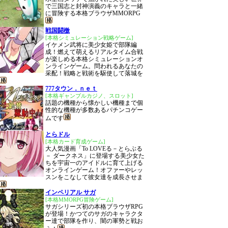
で三国志と封神演義のキャラと一緒
に冒険する本格ブラウザMMORPG
戦国闘檄
[本格シミュレーション戦略ゲーム]
イケメン武将に美少女姫で部隊編
成！燃えて萌えるリアルタイム合戦
が楽しめる本格シミュレーションオ
ンラインゲーム。問われるあなたの
采配！戦略と戦術を駆使して落城を
777タウン．ｎｅｔ
[本格ギャンブルカジノ、スロット]
話題の機種から懐かしい機種まで個
性的な機種が多数あるパチンコゲー
ムです
とらドル
[本格カード育成ゲーム]
大人気漫画「To LOVEる－とらぶる
－ ダークネス」に登場する美少女た
ちを宇宙一のアイドルに育て上げる
オンラインゲーム！オファーやレッ
スンをこなして彼女達を成長させま
インペリアル サガ
[本格MMORPG冒険ゲーム]
サガシリーズ初の本格ブラウザRPG
が登場！かつてのサガのキャラクタ
ー達で部隊を作り、闇の軍勢と戦お