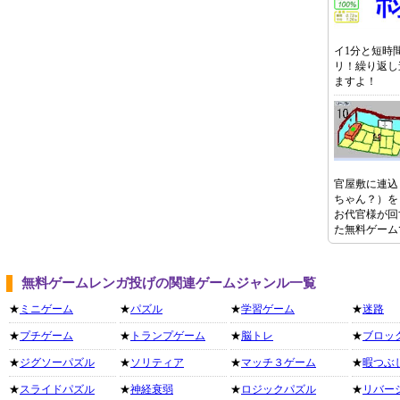
イ1分と短時
リ！繰り返し
ますよ！
官屋敷に連込
ちゃん？）を
お代官様が回
た無料ゲーム
無料ゲームレンガ投げの関連ゲームジャンル一覧
★
ミニゲーム
★
パズル
★
学習ゲーム
★
迷路
★
プチゲーム
★
トランプゲーム
★
脳トレ
★
ブロッ
★
ジグソーパズル
★
ソリティア
★
マッチ３ゲーム
★
暇つぶ
★
スライドパズル
★
神経衰弱
★
ロジックパズル
★
リバー