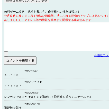
無料ゲーム攻略、感想を書こう。作者様への批判は禁止！
公序良俗に反する内容や違法な画像等、法にふれる画像のアップには気をつけ
ありましたらIPアドレス等の情報を警察まで開示する事があります
>>最近コ
2023/12/5 0:1
４３５３５
2023/11/17 17:49
６５７６５７
2023/7/19 3:2
レンガをできるだけ遠くまで飛ばして飛距離を競うミニゲームです
2019/3/13 1:19
飛距離を競う