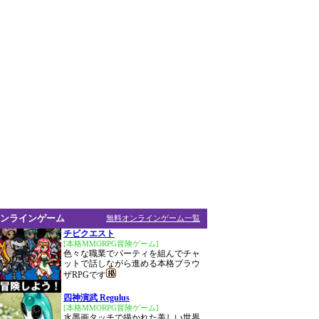
ンラインゲーム
無料オンラインゲーム一覧
チビクエスト
[本格MMORPG冒険ゲーム]
色々な職業でパーティを組んでチャ
ットで話しながら進める本格ブラウ
ザRPGです
四神演武 Regulus
[本格MMORPG冒険ゲーム]
水墨画タッチで描かれた美しい世界