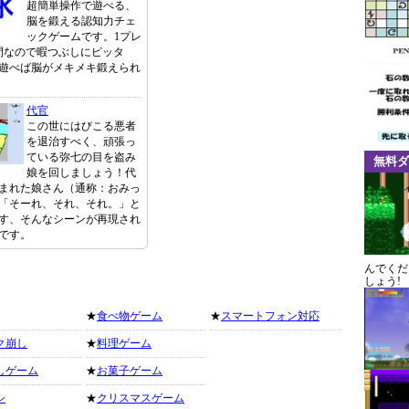
超簡単操作で遊べる、
脳を鍛える認知力チェ
ックゲームです。1プレ
間なので暇つぶしにピッタ
遊べば脳がメキメキ鍛えられ
代官
この世にはびこる悪者
を退治すべく、頑張っ
ている弥七の目を盗み
無料ダ
娘を回しましょう！代
まれた娘さん（通称：おみっ
「そーれ、それ、それ。」と
す、そんなシーンが再現され
です。
んでくだ
しょう!
★
食べ物ゲーム
★
スマートフォン対応
ク崩し
★
料理ゲーム
しゲーム
★
お菓子ゲーム
シ
★
クリスマスゲーム