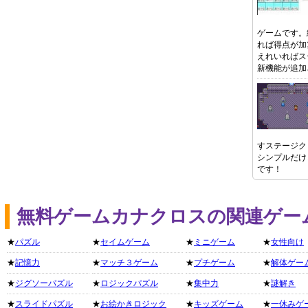
ゲームです。
れば得点が加
えれいればス
新機能が追加
すステージク
シンプルだけ
です！
無料ゲームカナクロスの関連ゲー
★
パズル
★
セイムゲーム
★
ミニゲーム
★
女性向け
★
記憶力
★
マッチ３ゲーム
★
プチゲーム
★
解体ゲー
★
ジグソーパズル
★
ロジックパズル
★
集中力
★
謎解き
★
スライドパズル
★
お絵かきロジック
★
キッズゲーム
★
一休みゲ