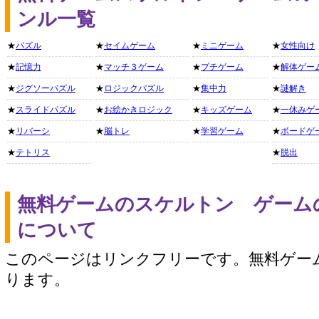
ンル一覧
★
パズル
★
セイムゲーム
★
ミニゲーム
★
女性向け
★
記憶力
★
マッチ３ゲーム
★
プチゲーム
★
解体ゲー
★
ジグソーパズル
★
ロジックパズル
★
集中力
★
謎解き
★
スライドパズル
★
お絵かきロジック
★
キッズゲーム
★
一休みゲ
★
リバーシ
★
脳トレ
★
学習ゲーム
★
ボードゲ
★
テトリス
★
脱出
無料ゲームのスケルトン ゲーム
について
このページはリンクフリーです。無料ゲー
ります。