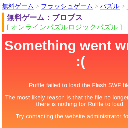
無料ゲーム
>
フラッシュゲーム
>
パズル
>
無料ゲーム：ブロブス
[ オンラインパズルロジックパズル ]