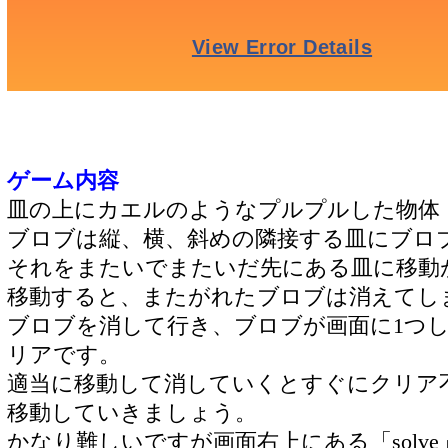
ゲーム内容
皿の上にカエルのようなプルプルした物体
ブロブは縦、横、斜めの隣接する皿にブロ
それをまたいでまたいだ先にある皿に移動
移動すると、またがれたブロブは消えてし
ブロブを消して行き、ブロブが画面に1つ
リアです。
適当に移動して消していくとすぐにクリア
移動していきましょう。
かなり難しいですが画面右上にある「solv