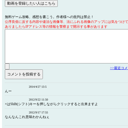
無料ゲーム攻略、感想を書こう。作者様への批判は禁止！
公序良俗に反する内容や違法な画像等、法にふれる画像のアップには気をつけ
ありましたらIPアドレス等の情報を警察まで開示する事があります
>>最近コ
2014/4/27 13:5
んー
2012/9/22 11:50
×はShlft(シフト)キーを押しながらクリックすると出来ますよ
2012/9/17 17:55
なんなんこれ意味わかんねぇ