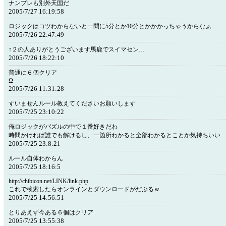
ナンプレも別外天国だ
2005/7/27 16:19:58
ロジックはコツわからないと一問に5分とか10分とかかかっちゃうからなぁ
2005/7/26 22:47:49
↑２の人ありがとうございます馬鹿でスイマセン…
2005/7/26 18:22:10
普通に６個クリア
Ω
2005/7/26 11:31:28
すいませんルール教えてくださいお願いします
2005/7/25 23:10:22
俺ロジックがパズルの中で１番好きだわ
時間かければ誰でも解けるし、一箇所わかると全部わかるとことか気持ちいい
2005/7/25 23:8:21
ルール自体わからん
2005/7/25 18:16:5
http://chibicon.net/LINK/link.php
これで検索したらオンラインとダウンロードがだぶるｗ
2005/7/25 14:56:51
とりあえず今ある６個はクリア
2005/7/25 13:55:38