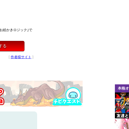
お絵かきロジック｣で
する
[
作者様サイト
]
本格オ