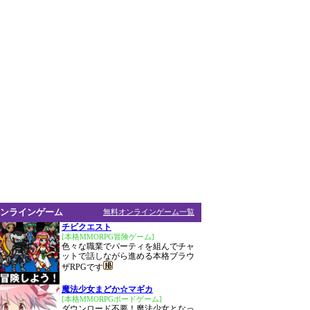
ンラインゲーム
無料オンラインゲーム一覧
チビクエスト
[本格MMORPG冒険ゲーム]
色々な職業でパーティを組んでチャ
ットで話しながら進める本格ブラウ
ザRPGです
魔法少女まどか☆マギカ
[本格MMORPGボードゲーム]
ダウンロード不要！魔法少女となっ