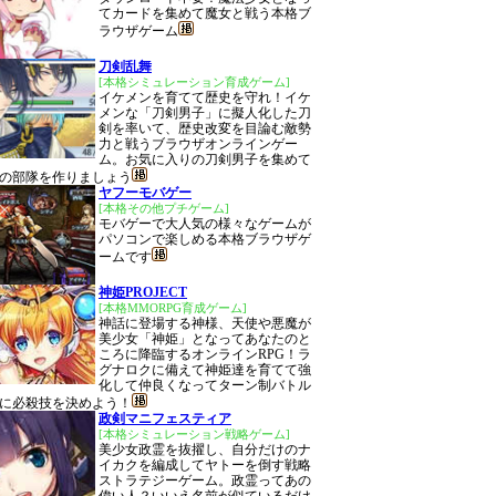
てカードを集めて魔女と戦う本格ブ
ラウザゲーム
刀剣乱舞
[本格シミュレーション育成ゲーム]
イケメンを育てて歴史を守れ！イケ
メンな「刀剣男子」に擬人化した刀
剣を率いて、歴史改変を目論む敵勢
力と戦うブラウザオンラインゲー
ム。お気に入りの刀剣男子を集めて
の部隊を作りましょう
ヤフーモバゲー
[本格その他プチゲーム]
モバゲーで大人気の様々なゲームが
パソコンで楽しめる本格ブラウザゲ
ームです
神姫PROJECT
[本格MMORPG育成ゲーム]
神話に登場する神様、天使や悪魔が
美少女「神姫」となってあなたのと
ころに降臨するオンラインRPG！ラ
グナロクに備えて神姫達を育てて強
化して仲良くなってターン制バトル
に必殺技を決めよう！
政剣マニフェスティア
[本格シミュレーション戦略ゲーム]
美少女政霊を抜擢し、自分だけのナ
イカクを編成してヤトーを倒す戦略
ストラテジーゲーム。政霊ってあの