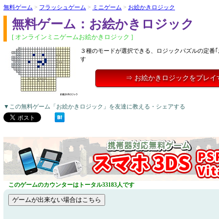
無料ゲーム
>
フラッシュゲーム
>
ミニゲーム
>
お絵かきロジック
無料ゲーム：お絵かきロジック
[ オンラインミニゲームお絵かきロジック ]
３種のモードが選択できる、ロジックパズルの定番｢
す
⇒ お絵かきロジックをプレイ
▼この無料ゲーム「お絵かきロジック」を友達に教える・シェアする
このゲームのカウンターはトータル33183人です