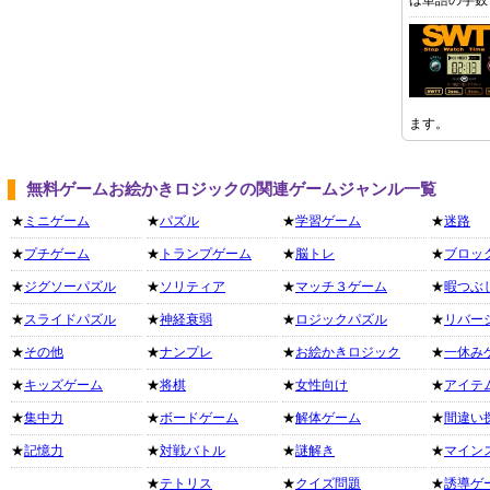
ば単語の字数
ます。
無料ゲームお絵かきロジックの関連ゲームジャンル一覧
★
ミニゲーム
★
パズル
★
学習ゲーム
★
迷路
★
プチゲーム
★
トランプゲーム
★
脳トレ
★
ブロッ
★
ジグソーパズル
★
ソリティア
★
マッチ３ゲーム
★
暇つぶ
★
スライドパズル
★
神経衰弱
★
ロジックパズル
★
リバー
★
その他
★
ナンプレ
★
お絵かきロジック
★
一休み
★
キッズゲーム
★
将棋
★
女性向け
★
アイテ
★
集中力
★
ボードゲーム
★
解体ゲーム
★
間違い
★
記憶力
★
対戦バトル
★
謎解き
★
マイン
★
テトリス
★
クイズ問題
★
誘導ゲ