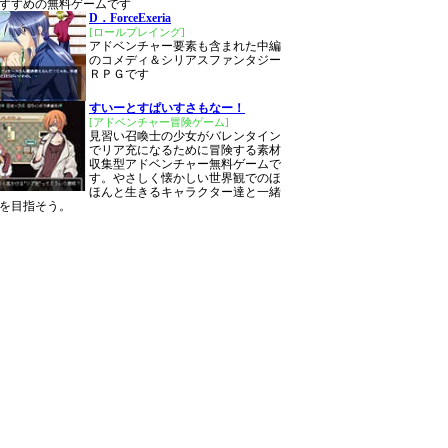
すすめの無料ゲームです
D．ForceExeria
[ロールプレイング]
アドベンチャー要素も含まれた中編
のコメディ＆シリアスファンタジー
ＲＰＧです
すいーとすぱいすさもなー！
[アドベンチャー冒険ゲーム]
見習い召喚士の少女がバレンタイン
でリア充になるために冒険する素材
収集型アドベンチャー無料ゲームで
す。やさしく懐かしい世界観でのほ
ほんと生きるキャラクター達と一緒
を目指そう。