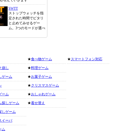
も増えていきます
SWTT
ストップウォッチを指
定された時間でピタリ
と止めてみせるゲー
ム。3つのモードが選べ
★
食べ物ゲーム
★
スマートフォン対応
ク崩し
★
料理ゲーム
しゲーム
★
お菓子ゲーム
シ
★
クリスマスゲーム
ゲーム
★
おしゃれゲーム
ム探しゲーム
★
着せ替え
探しゲーム
スイーパ
ーム