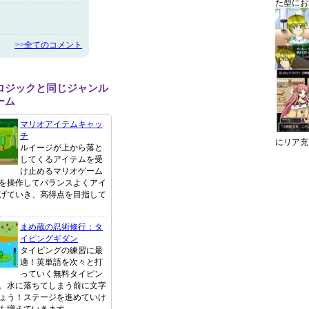
た型にお
>>全てのコメント
ロジックと同じジャンル
ーム
マリオアイテムキャッ
チ
にリア充
ルイージが上から落と
してくるアイテムを受
け止めるマリオゲーム
を操作してバランスよくアイ
げていき、高得点を目指して
まめ蔵の忍術修行：タ
イピングギダン
タイピングの練習に最
適！英単語を次々と打
っていく無料タイピン
。水に落ちてしまう前に文字
ょう！ステージを進めていけ