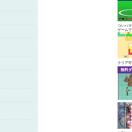
ついハマ
ゲームで
クリア可
無料ダ