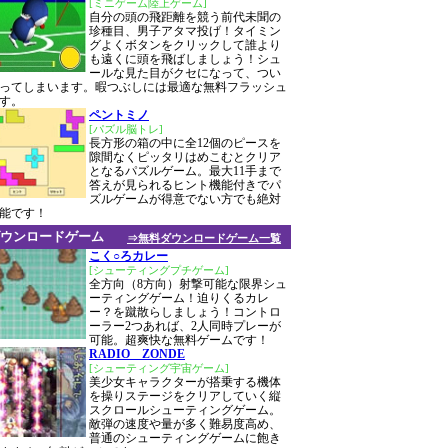
[ミニゲーム陸上ゲーム]
自分の頭の飛距離を競う前代未聞の
珍種目、男子アタマ投げ！タイミン
グよくボタンをクリックして誰より
も遠くに頭を飛ばしましょう！シュ
ールな見た目がクセになって、つい
ってしまいます。暇つぶしには最適な無料フラッシュ
す。
ペントミノ
[パズル脳トレ]
長方形の箱の中に全12個のピースを
隙間なくピッタリはめこむとクリア
となるパズルゲーム。最大11手まで
答えが見られるヒント機能付きでパ
ズルゲームが得意でない方でも絶対
能です！
ウンロードゲーム
⇒無料ダウンロードゲーム一覧
こく○ろカレー
[シューティングプチゲーム]
全方向（8方向）射撃可能な限界シュ
ーティングゲーム！迫りくるカレ
ー？を蹴散らしましょう！コントロ
ーラー2つあれば、2人同時プレーが
可能。超爽快な無料ゲームです！
RADIO ZONDE
[シューティング宇宙ゲーム]
美少女キャラクターが搭乗する機体
を操りステージをクリアしていく縦
スクロールシューティングゲーム。
敵弾の速度や量が多く難易度高め、
普通のシューティングゲームに飽き