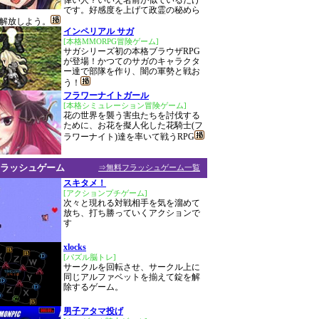
偉い人？いいえ名前が似ているだけ
です。好感度を上げて政霊の秘めら
解放しよう。
インペリアル サガ
[本格MMORPG冒険ゲーム]
サガシリーズ初の本格ブラウザRPG
が登場！かつてのサガのキャラクタ
ー達で部隊を作り、闇の軍勢と戦お
う！
フラワーナイトガール
[本格シミュレーション冒険ゲーム]
花の世界を襲う害虫たちを討伐する
ために、お花を擬人化した花騎士(フ
ラワーナイト)達を率いて戦うRPG
ラッシュゲーム
⇒無料フラッシュゲーム一覧
スキタメ！
[アクションプチゲーム]
次々と現れる対戦相手を気を溜めて
放ち、打ち勝っていくアクションで
す
xlocks
[パズル脳トレ]
サークルを回転させ、サークル上に
同じアルファベットを揃えて錠を解
除するゲーム。
男子アタマ投げ