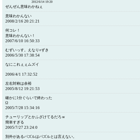
2012/6/14 19:20
ぜんぜん意味わかねぇ
意味わかんない
2008/2/16 20:21:21
何コレ！
意味わかんない！
2007/6/10 16:50:33
むずいっす。えなり○ずき
2006/5/30 17:38:54
なにこれぇぇムズイ
2006/4/1 17:32:52
左右対称は余裕
2005/8/12 19:21:53
確かに1分ぐらいで終わった
Ω
2005/7/28 15:34:16
チューリップとかふざけてるだろｗ
簡単すぎる
2005/7/27 23:24:0
別外があるパズルはパズルとは言えない。