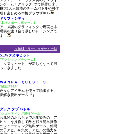
スクエア・エニックス発のオンライ
ンゲーム！クリック1つで操作出来、
最大100人規模のチームバトルや村作
成も楽しめる本格ブラウザRPG
ドリフトシティ
[本格スポーツ車ゲーム]
アニメ調のグラフィックで現実と非
現実を渡り合う激しいレーシングで
す！
ム
⇒無料フラッシュゲーム一覧
NEWタヌキヒット
[アクションプチゲーム]
「タヌキヒット」が新しくなって帰
ってきました！
ＷＡＮＰＡ ＱＵＥＳＴ ３
[脱出謎解き]
色々なアイテムを使って脱出する、
謎解き脱出ゲームです
ダック タブ バトル
[シューティング爆弾ゲーム]
お風呂のおもちゃでお馴染みの「ア
ヒル」を操作して敵と戦う簡単操作
のシューティング無料ゲーム。仲間
の子アヒルを集め、アヒルの能力を