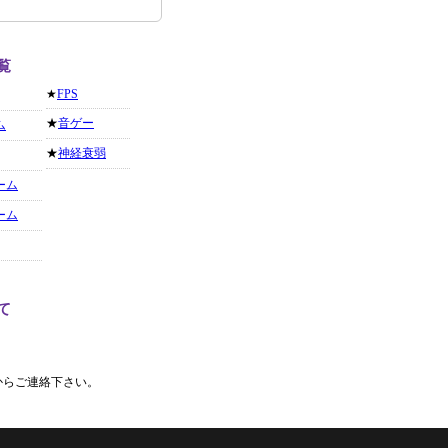
覧
★
FPS
★
音ゲー
ム
★
神経衰弱
ーム
ーム
て
からご連絡下さい。