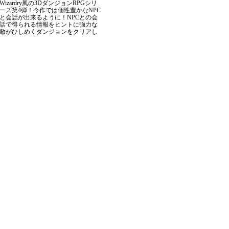
Wizardry風の3DダンジョンRPGシリ
ーズ第4弾！今作では個性豊かなNPC
と会話が出来るように！NPCとの会
話で得られる情報をヒントに強力な
敵がひしめくダンジョンをクリアし