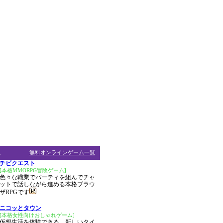
ム
無料オンラインゲーム一覧
チビクエスト
[本格MMORPG冒険ゲーム]
色々な職業でパーティを組んでチャ
ットで話しながら進める本格ブラウ
ザRPGです
ニコッとタウン
[本格女性向けおしゃれゲーム]
仮想生活を体験できる、新しいタイ