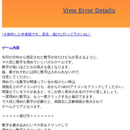
↑を制作した作者様です。是非、遊びに行って下さいね！
ゲーム内容
矢印の方向から指定された数字の分だけビルが見えるように、
マス目に数字を埋めていくパズルゲームです。
数字が低いほどビルの高さも低くなります。
縦、横それぞれには同じ数字は入れられないので、
注意してください。
埋めている数字が間違っているか知りたい時は、
画面左上のアイコンのうち、右から3つめのアイコンをクリックしてください。
間違えているマスがあると、そこが赤く表示されるのでやり直しましょう。
一度埋めた数字は、もう一度クリックすると修正できます。
マス目に埋めた数字が正解だと、画面左に正解画面が表示されて
ゲームクリアとなります。
＝＝＝＝＝遊び方＝＝＝＝＝＝＝
数字を書き込みたいマス目をクリックして