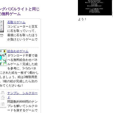
ングパズルライトと同じ
の無料ゲーム
よう！
石取りゲーム
コンピューターと交互
に石を取っていって、
最後に石を取ったほう
が負けというゲームで
絵合わせゲーム
ダウンロード不要で遊
べる無料絵合わせパネ
ルゲーム！完成した絵
を参考に、5×5のパネ
にされた絵を一枚ずつ動かし
しましょう。絵は2種類用意
。1枚の絵が完成したら次の
みてくださいね！
ナンプレ シルクロー
ド
問題数約9000問のナン
プレを解いてシルクロ
ードを旅するゲームで