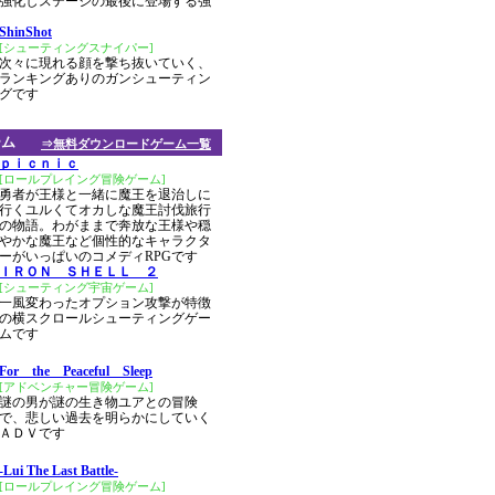
強化しステージの最後に登場する強
ShinShot
[シューティングスナイパー]
次々に現れる顔を撃ち抜いていく、
ランキングありのガンシューティン
グです
ーム
⇒無料ダウンロードゲーム一覧
ｐｉｃｎｉｃ
[ロールプレイング冒険ゲーム]
勇者が王様と一緒に魔王を退治しに
行くユルくてオカしな魔王討伐旅行
の物語。わがままで奔放な王様や穏
やかな魔王など個性的なキャラクタ
ーがいっぱいのコメディRPGです
ＩＲＯＮ ＳＨＥＬＬ ２
[シューティング宇宙ゲーム]
一風変わったオプション攻撃が特徴
の横スクロールシューティングゲー
ムです
For the Peaceful Sleep
[アドベンチャー冒険ゲーム]
謎の男が謎の生き物ユアとの冒険
で、悲しい過去を明らかにしていく
ＡＤＶです
-Lui The Last Battle-
[ロールプレイング冒険ゲーム]