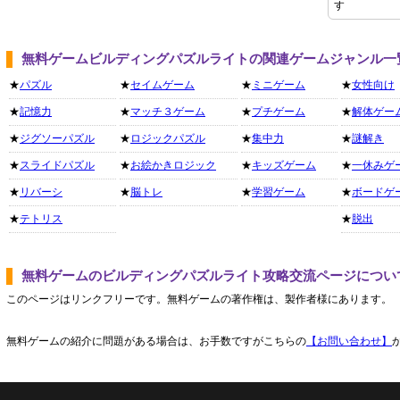
す
無料ゲームビルディングパズルライトの関連ゲームジャンル一
★
パズル
★
セイムゲーム
★
ミニゲーム
★
女性向け
★
記憶力
★
マッチ３ゲーム
★
プチゲーム
★
解体ゲー
★
ジグソーパズル
★
ロジックパズル
★
集中力
★
謎解き
★
スライドパズル
★
お絵かきロジック
★
キッズゲーム
★
一休みゲ
★
リバーシ
★
脳トレ
★
学習ゲーム
★
ボードゲ
★
テトリス
★
脱出
無料ゲームのビルディングパズルライト攻略交流ページについ
このページはリンクフリーです。無料ゲームの著作権は、製作者様にあります。
無料ゲームの紹介に問題がある場合は、お手数ですがこちらの
【お問い合わせ】