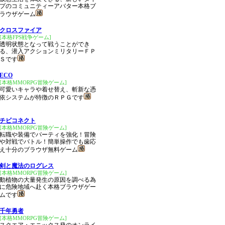
プのコミュニティーアバター本格ブ
ラウザゲーム
クロスファイア
[本格FPS戦争ゲーム]
透明状態となって戦うことができ
る、潜入アクションミリタリーＦＰ
Ｓです
ECO
[本格MMORPG冒険ゲーム]
可愛いキャラや着せ替え、斬新な憑
依システムが特徴のＲＰＧです
チビコネクト
[本格MMORPG冒険ゲーム]
転職や装備でパーティを強化！冒険
や対戦でバトル！簡単操作でも歯応
え十分のブラウザ無料ゲーム
剣と魔法のログレス
[本格MMORPG冒険ゲーム]
動植物の大量発生の原因を調べる為
に危険地域へ赴く本格ブラウザゲー
ムです
千年勇者
[本格MMORPG冒険ゲーム]