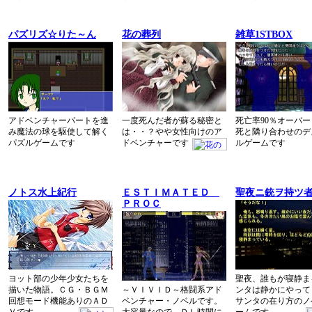
パズリズ☆りた～ん
花の葬列
雑草1STBOX
アドベンチャーパートを進
一度死んだ者が蘇る秘密と
死亡率90％オーバ
み魔法の球を駆使して解く
は・・？やや女性向けのア
死と隣り合わせのデ
パズルゲームです
ドベンチャーです
ルゲームです
ノトス水上紀行
ＥＳＴＩＭＡＴＥＤ
聖夜ニ銃ヲ持ツ
ＰＲＯＣ
ヨット部の少年少女たちを
聖夜、誰もが寝静ま
描いた物語。ＣＧ・ＢＧＭ
～ＶＩＶＩＤ～格闘系アド
ンタは静かにやって
回想モード機能ありのＡＤ
ベンチャー・ノベルです。
サンタの在り方のノ