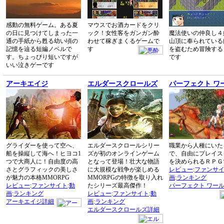
感動の無料ゲーム。ある夏
マウスでお酒カードをクリ
の日に見つけてしまった一
ック！女性客をガンガン酔
魔法使いの仲良し４
通の手紙から甦る幼い頃の
わせて稼ぎまくるゲームで
山頂に奉られている
記憶を辿る短編ノベルで
す
を盗むため冒険する
す。ちょっぴり短いですが
です
いい泣きゲーです
アーキエイジ
エルダースクロールズ
パーフェクト ワ
グライダーを使って空へ、
エルダースクロールシリー
職業から人種にいた
船を操縦して海へ！ヒヨコ1
ズが初のオンラインゲーム
で、自由にプレイス
つで大商人に！自由度の高
となって登場！壮大な物語
を決められるＲＰＧ
さとグラフィックの美しさ
に大規模な戦争が楽しめる
レビュー
:
ファンサ
が魅力の本格MMORPG
MMORPGの特徴を取り入れ
画
:
ランキング
レビュー
:
ファンサイト
:
動
たシリーズ最高傑作！
パーフェクト ワー
画
:
ランキング
レビュー
:
ファンサイト
:
動
アーキエイジ詳細
画
:
ランキング
エルダースクロールズ詳細