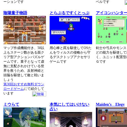
ーションです
ベルです
陰陽童子物語
とらぶるですくとっぷ
アイコンハンタ
マップ作成機能付き、50以
用心棒と罠を駆使してOSた
剣士や弓兵やモンス
上もステージ数がある面ク
んをウィルスの侵略から守
どの能力を駆使して
リア型アクションパズルゲ
るデスクトップアクセサリ
く、ユニット配置型
ームです。童子となって虚
ゲームです
Ｇです
無に支配されかけている世
界を救うため、反射神経と
頭脳を駆使して敵と戦いま
しょう
第30回おすすめ無料ダウン
ロードゲーム
にて紹介して
います
ミウらて
本気にしてはいけない
Maiden’s Elegy
占い