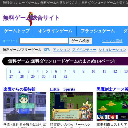
無料ダウンロードゲームの無料ゲームが盛りだくさん！無料ダウンロードゲームを探す
無料ゲーム総合サイト
ゲームトップ
オンラインゲーム
フラッシュゲーム
ダ
ジャンル詳細
キーワード
RPG
無料ゲーム/フリーゲーム
アクション
アドベンチャー
シミュレーション
無料ゲーム:無料ダウンロードゲームのまとめ[14ページ]
1
|
2
|
3
|
4
|
5
|
6
|
7
|
8
|
9
|
10
|
11
|
12
|
13
27
|
28
|
29
|
30
|
31
|
32
|
楽園からの招待状
Little Spirits
黒魔剣士アース
学園×異世界を舞台に繰り広
精霊使いの少女リーセルと
軍事都市コスミリア