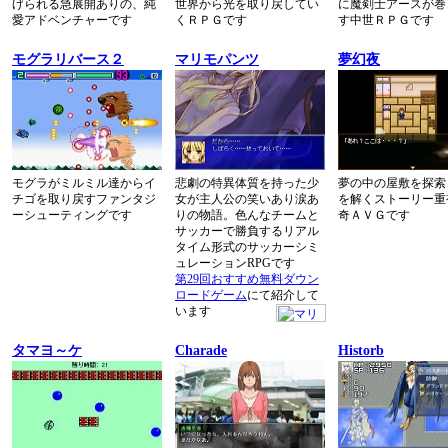
げられる急展開ありの、純
世界から光を取り戻してい
に魔剣士アースが巻
愛アドベンチャーです
くＲＰＧです
す中世ＲＰＧです
モグラリバース２
マリモパンツ
夢幻夜
モグラがミルミル達からイ
悲劇の特異体質を持った少
夢の中の屋敷を探索
チゴを取り戻すファンタジ
女が主人公の笑いあり涙あ
を解くストーリー重
ーシューティングです
りの物語。色んなチームと
奇ＡＶＧです
サッカーで勝負するリアル
タイム形式のサッカーシミ
ュレーションRPGです
第29回おすすめ無料ダウン
ロードゲーム
にて紹介して
います
タマヨ～ケ
Charade
Historb