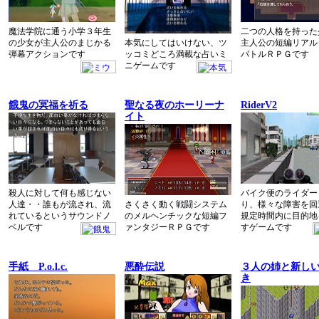
魔法学院に通う小学３年生
二つの人格を持った
の少女が主人公のまじかる
本気にしてはいけない、ツ
主人公の短編リアル
弾幕アクションです
ッコミどころ満載な占いミ
バトルＲＰＧです
ニゲームです
餓鬼の冥福を祈る
聖なる夜のホーリーナ
RiderV2
イト
殺人に対して何も感じない
バイク便のライダー
人達・・誰もが流され、流
さくさく動く戦闘システム
り、様々な障害を回
れているというサウンドノ
のメルヘンチックな短編フ
規定時間内に目的地
ベルです
ァンタジーＲＰＧです
すゲームです
手紙 P.o.l.c.
悪酔伝説
３人の姉と新し
き