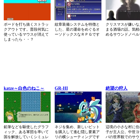
ボードを打ち抜くストラッ
紋章装備システムを特徴と
クリスマスが嫌いな
クアウトです。普段何気に
した、星の運命をめぐるオ
まる酒場の話。気軽
使っているマウスが消えて
ーソドックスなＲＰＧです
めるサウンドノベル
しまったら・・？
katze～白色のねこ～
GR-HI
絶望の狩人
鉛筆などを駆使したグラフ
ネジを集め、新しいビット
辺境の小さな村に住
ィック、ある軍団を率いて
を購入して進む隠し要素ア
子が主人公。中世ヨ
国を解放していくシミュレ
リの横シューティングです
パの世界観でのサウ