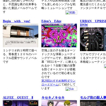
微妙に揺れ動く少年の心
チェスや詰め将棋感覚で誰
魔女討伐のために旅
と、不思議な夜の出来事を
でも楽しめるシンプルな戦
魔法盛りだくさんな
描いた童話ノベルゲームで
略シミュレーションです
ァンタジーＲＰＧで
す
Begin with you!
Eden’s Edge
URBAN UPRI
DNW
１シナリオ約１時間で遊べ
空飛ぶ女の子を操るオーソ
る、青春度１２０％のハー
ドックスな弾幕シューティ
リアルでゴツイメカ
トフル恋愛サウンドノベル
ングゲームです。怒涛の弾
くるダークでドンヨ
です
幕「HELLモード」に耐えら
本格縦シューティン
れるか！？自動で敵の攻撃
を防ぐオートガードが搭載
されているので初心者も安
心です
第29回おすすめ無料ダウン
ロードゲーム
にて紹介して
います
ALFEE QUEST Ⅱ
キセキノキセキ
モルグ街の殺人