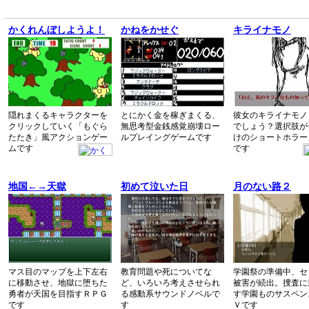
かくれんぼしようよ！
かねをかせぐ
キライナモノ
隠れまくるキャラクターを
とにかく金を稼ぎまくる、
彼女のキライナモノ
クリックしていく「もぐら
無思考型金銭感覚崩壊ロー
でしょう？選択肢が
たたき」風アクションゲー
ルプレイングゲームです
けのショートホラー
ムです
です
地国←→天獄
初めて泣いた日
月のない路２
マス目のマップを上下左右
教育問題や死についてな
学園祭の準備中、セ
に移動させ、地獄に堕ちた
ど、いろいろ考えさせられ
被害が続出。捜査に
勇者が天国を目指すＲＰＧ
る感動系サウンドノベルで
す学園ものサスペン
です
す
Ｖです