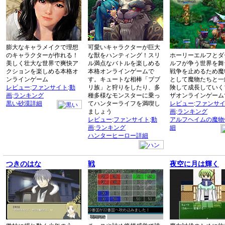
膨大なキャラメイクで理想
可愛いキャラクターが巨大
のキャラクターが作れる！
な獣をハンティング！スリ
ホーリーエルフとダ
美しく壮大な世界で爽快ア
ル満点なバトルを楽しめる
ルフが争う世界を舞
クションを楽しめる本格オ
本格オンラインゲームで
戦争を止めるため魔
ンラインゲーム
す。キュートな相棒「ブブ
として魔物たちと一
レビュー
:
ファンサイト
:
動
リ族」と狩りをしたり、多
険して成長していく
画
:
ランキング
種多様なモンスターに乗っ
ザオンラインゲーム
黒い砂漠詳細
てハンターライフを満喫し
レビュー
:
ファンサ
ましょう
画
:
ランキング
レビュー
:
ファンサイト
:
動
アルフヘイムの魔物
画
:
ランキング
細
ハンターヒーロー詳細
つきのはな
戦
夜空に月は輝く