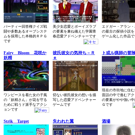
パーティー回答権クイズ戦
美少女恋愛とボーイズラブ
エドガー・アラン・
闘や多数あるオーブシステ
の要素を兼ね備えた学園青
の最古の探偵小説を
ムを採用した本格的ＲＰＧ
春恋愛アドベンチャーです
ゲーム化した作品で
です
Fairy Bloom 花咲か
彼氏彼女の気持ち－Ｒ
ト或ル猟師の冒
妖精
ｅ
現在の市街地に住む
ワンピースを着た女の子風
切ない彼氏彼女の想いを描
昔話の中で進むアク
の「妖精さん」が花を守る
写した恋愛アドベンチャー
の要素がやや強い中
ために戦うド派手なアクシ
ゲームです
Ｇです
ョンです
Strik Target
失われた翼
酒場