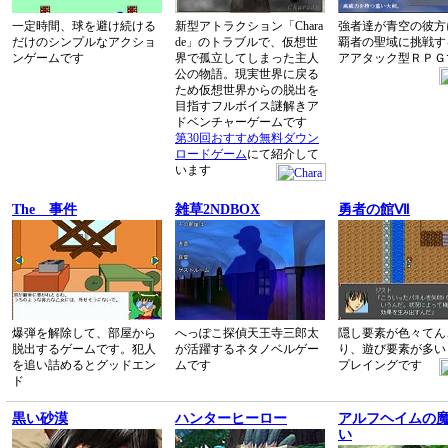
一定時間、球を避け続ける
新型アトラクション「Chara
強者達が青空の彼方
だけのシンプルなアクショ
de」のトラブルで、仮想世
覇者の聖域に挑戦す
ンゲームです
界で孤立してしまった主人
アアタック型ＲＰＧ
公の物語。現実世界に戻る
ため仮想世界からの脱出を
目指すフルボイス謎解きア
ドベンチャーゲームです
第30回おすすめ無料ダウン
ロードゲーム
にて紹介して
います
The 事件
雑草2NDBOX
勇者の館Ⅶ
爆弾を解除して、部屋から
へっぽこ探偵天王寺三郎太
隠し要素が色々てん
脱出するゲームです。犯人
が活躍するネタノベルゲー
り、遊び要素が多い
を追い詰めるとグッドエン
ムです
プレイングです
ド
黒い砂漠
ハンターヒーロー
アルフヘイムの
い