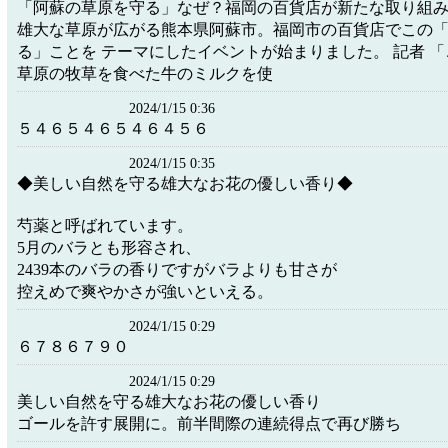
「阿蘇の草原を守る」なぜ？福岡の百貨店が新たな取り組
雄大な草原が広がる熊本県阿蘇市。福岡市の百貨店でこの
る」ことを テーマにしたイベントが始まりました。 記者 
草原の牧草を食べた牛のミルクを使
2024/1/15 0:36
５４６５４６５４６４５６
2024/1/15 0:35
◆美しい自然を守る雄大なお花の優しい香り◆
芍薬と呼ばれています。
5月のバラとも形容され、
2439本のバラの香りですがバラよりも甘さが
控えめで爽やかさが強いといえる。
2024/1/15 0:29
６７８６７９０
2024/1/15 0:29
美しい自然を守る雄大なお花の優しい香り
ゴールを許す展開に。前半間際の連続得点で再び勝ち