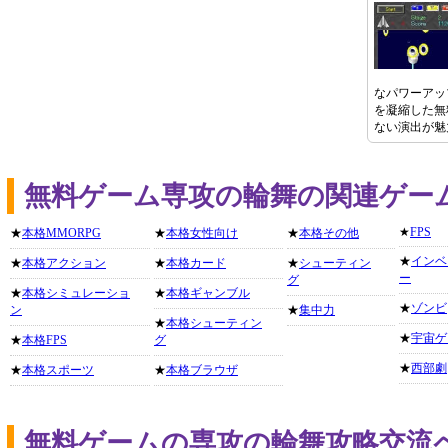
なパワーアッ
を凝縮した無
ない演出が魅
無料ゲーム専攻の輪舞の関連ゲー
★
FPS
★
本格MMORPG
★
本格女性向け
★
本格その他
★
インベ
★
本格アクション
★
本格カード
★
シューティン
ー
グ
★
本格シミュレーショ
★
本格ギャンブル
★
ゾンビ
ン
★
集中力
★
本格シューティン
★
宇宙ゲ
★
本格FPS
グ
★
西部劇
★
本格スポーツ
★
本格ブラウザ
無料ゲームの専攻の輪舞攻略交流