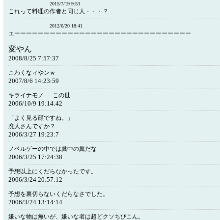
2015/7/19 9:53
これって料理の作者と同じ人・・・？
2012/6/20 18:41
エーーーーーーーーーーーーーーーーーーーーーーーーーーーーーー
変やん
2008/8/25 7:57:37
こわくなィやンｗ
2007/8/6 14:23:59
キライナモノ･･･この世
2006/10/9 19:14:42
「よく見る顔ですね。」
廃人さんですか？
2006/3/27 19:23:7
ノベルゲーの中では糞中の糞だな
2006/3/25 17:24:38
予想以上にくだらなかったです。
2006/3/24 20:57:12
予想を裏切らないくだらなさでした。
2006/3/24 13:14:14
嫌いな物は無いが、嫌いな者は超どクソちびこん。