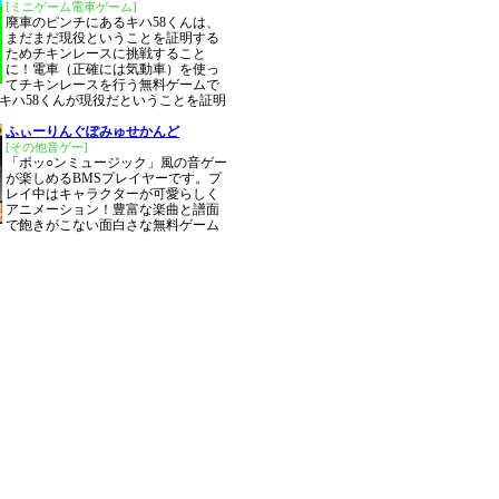
[ミニゲーム電車ゲーム]
廃車のピンチにあるキハ58くんは、
まだまだ現役ということを証明する
ためチキンレースに挑戦すること
に！電車（正確には気動車）を使っ
てチキンレースを行う無料ゲームで
キハ58くんが現役だということを証明
ふぃーりんぐぽみゅせかんど
[その他音ゲー]
「ポッ○ンミュージック」風の音ゲー
が楽しめるBMSプレイヤーです。プ
レイ中はキャラクターが可愛らしく
アニメーション！豊富な楽曲と譜面
で飽きがこない面白さな無料ゲーム