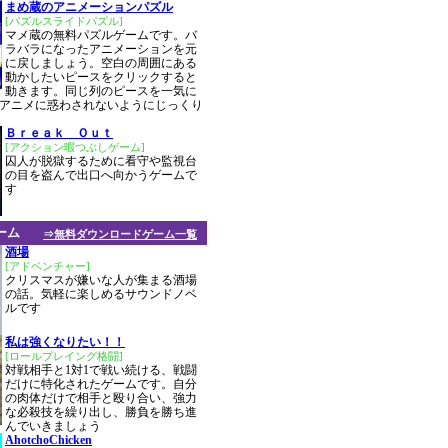
まめ蔵のアニメーションパズル
[パズルスライドパズル]
マメ蔵の無料パズルゲームです。バ
ラバラになったアニメーションを元
に戻しましょう。空白の周囲にある
動かしたいピースをクリックすると
動きます。同じ列のピースを一気に
アニメに惑わされないようにじっくり
Ｂｒｅａｋ Ｏｕｔ
[アクション暇つぶしゲーム]
囚人が脱獄するために看守や監視台
の目を盗んで出口へ向かうゲームで
す
ーム
⇒無料ダウンロードゲーム一覧
酒場
[アドベンチャー]
クリスマスが嫌いな人が集まる酒場
の話。気軽に楽しめるサウンドノベ
ルです
私は強くなりたい！！
[ロールプレイング格闘]
対戦相手と1対1で戦い続ける、戦闘
だけに特化されたゲームです。自分
の肉体だけで相手と殴り合い、強力
な必殺技を繰り出し、勝負を勝ち進
んでいきましょう
AhotchoChicken