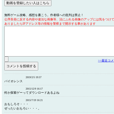
無料ゲーム攻略、感想を書こう。作者様への批判は禁止！
公序良俗に反する内容や違法な画像等、法にふれる画像のアップには気をつけ
ありましたらIPアドレス等の情報を警察まで開示する事があります
>>最近コ
2019/2/5 19:57
バイオレンス
2015/12/9 16:17
何か探索ゲーってダウンロードあるよね
2015/7/19 16:21
おもしろそ・・・
ぜったいおもろい・・・。