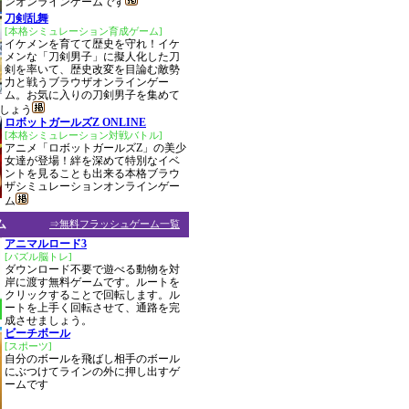
ンオンラインゲームです
刀剣乱舞
[本格シミュレーション育成ゲーム]
イケメンを育てて歴史を守れ！イケ
メンな「刀剣男子」に擬人化した刀
剣を率いて、歴史改変を目論む敵勢
力と戦うブラウザオンラインゲー
ム。お気に入りの刀剣男子を集めて
しょう
ロボットガールズZ ONLINE
[本格シミュレーション対戦バトル]
アニメ「ロボットガールズZ」の美少
女達が登場！絆を深めて特別なイベ
ントを見ることも出来る本格ブラウ
ザシミュレーションオンラインゲー
ム
ム
⇒無料フラッシュゲーム一覧
アニマルロード3
[パズル脳トレ]
ダウンロード不要で遊べる動物を対
岸に渡す無料ゲームです。ルートを
クリックすることで回転します。ル
ートを上手く回転させて、通路を完
成させましょう。
ビーチボール
[スポーツ]
自分のボールを飛ばし相手のボール
にぶつけてラインの外に押し出すゲ
ームです