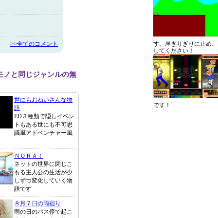
>>全てのコメント
す。崖ぎりぎりに止め、
してください！
モノと同じジャンルの無
世にもおねいさんな物
です！
語
ED３種類で隠しイベン
トもある世にも不可思
議風アドベンチャー風
ＮＯＲＡ！
ネットの世界に閉じこ
もる主人公の生活が少
しずつ変化していく物
語です
８月７日の雨宿り
雨の日のバス停で起こ