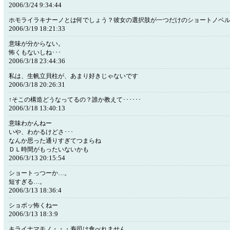
2006/3/24 9:34:44
ホモライラキナーノとは何でしょう？彼女の選択肢が一つだけのショートノベ
2006/3/19 18:21:33
意味が分からない。
怖くもないしね･･･
2006/3/18 23:44:36
私は、生帆立貝柱が、あまり好きじゃないです
2006/3/18 20:26:31
↑そこの構造どうなってるの？誰か教えて･･････
2006/3/18 13:40:13
意味わかんねー
いや、わかるけどさ･･･
なんか思った通りすぎてつまらね
ＤＬ時間がもったいないかも
2006/3/13 20:15:54
ショートっつーか…。
短すぎる…。
2006/3/13 18:36:4
ショボッ怖くねー
2006/3/13 18:3:9
キライナマモノ・・・寿司は食べれません