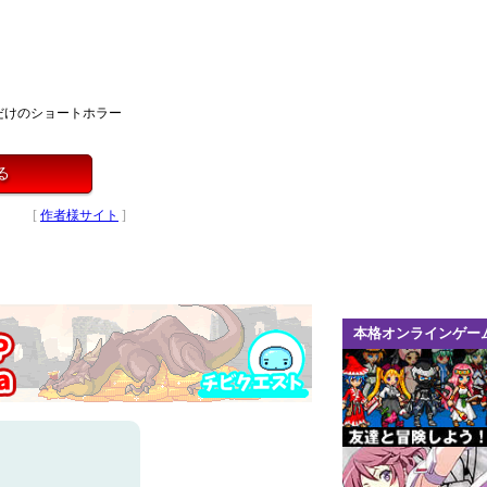
だけのショートホラー
る
[
作者様サイト
]
本格オンラインゲー