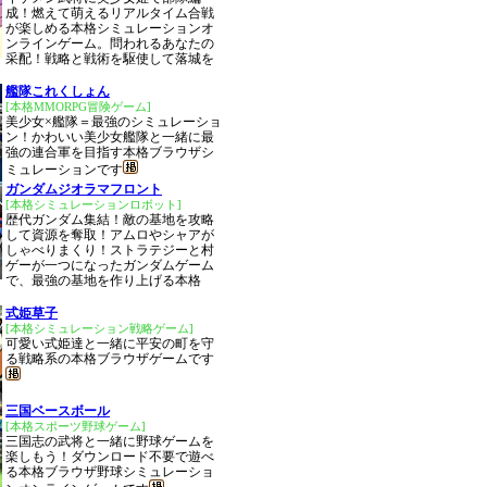
成！燃えて萌えるリアルタイム合戦
が楽しめる本格シミュレーションオ
ンラインゲーム。問われるあなたの
采配！戦略と戦術を駆使して落城を
艦隊これくしょん
[本格MMORPG冒険ゲーム]
美少女×艦隊＝最強のシミュレーショ
ン！かわいい美少女艦隊と一緒に最
強の連合軍を目指す本格ブラウザシ
ミュレーションです
ガンダムジオラマフロント
[本格シミュレーションロボット]
歴代ガンダム集結！敵の基地を攻略
して資源を奪取！アムロやシャアが
しゃべりまくり！ストラテジーと村
ゲーが一つになったガンダムゲーム
で、最強の基地を作り上げる本格
式姫草子
[本格シミュレーション戦略ゲーム]
可愛い式姫達と一緒に平安の町を守
る戦略系の本格ブラウザゲームです
三国ベースボール
[本格スポーツ野球ゲーム]
三国志の武将と一緒に野球ゲームを
楽しもう！ダウンロード不要で遊べ
る本格ブラウザ野球シミュレーショ