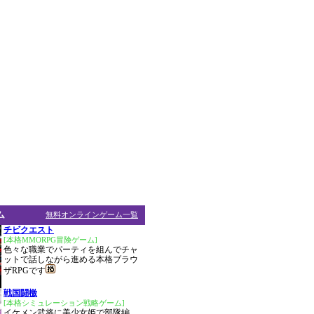
ム
無料オンラインゲーム一覧
チビクエスト
[本格MMORPG冒険ゲーム]
色々な職業でパーティを組んでチャ
ットで話しながら進める本格ブラウ
ザRPGです
戦国闘檄
[本格シミュレーション戦略ゲーム]
イケメン武将に美少女姫で部隊編