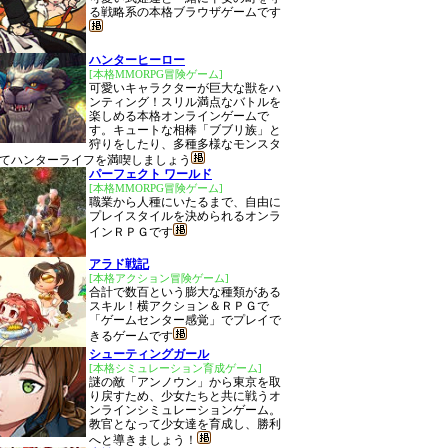
る戦略系の本格ブラウザゲームです
ハンターヒーロー
[本格MMORPG冒険ゲーム]
可愛いキャラクターが巨大な獣をハ
ンティング！スリル満点なバトルを
楽しめる本格オンラインゲームで
す。キュートな相棒「ブブリ族」と
狩りをしたり、多種多様なモンスタ
てハンターライフを満喫しましょう
パーフェクト ワールド
[本格MMORPG冒険ゲーム]
職業から人種にいたるまで、自由に
プレイスタイルを決められるオンラ
インＲＰＧです
アラド戦記
[本格アクション冒険ゲーム]
合計で数百という膨大な種類がある
スキル！横アクション＆ＲＰＧで
「ゲームセンター感覚」でプレイで
きるゲームです
シューティングガール
[本格シミュレーション育成ゲーム]
謎の敵「アンノウン」から東京を取
り戻すため、少女たちと共に戦うオ
ンラインシミュレーションゲーム。
教官となって少女達を育成し、勝利
へと導きましょう！