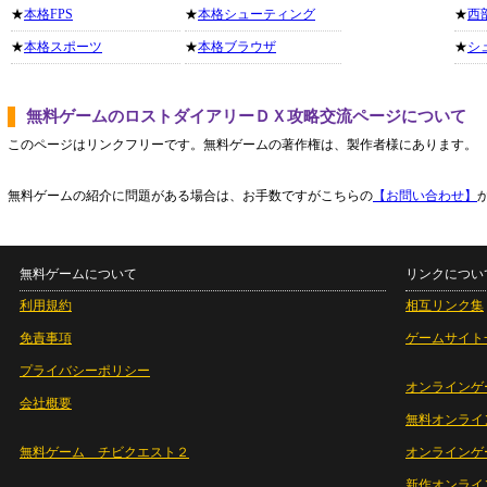
★
本格FPS
★
本格シューティング
★
西
★
本格スポーツ
★
本格ブラウザ
★
シ
無料ゲームのロストダイアリーＤＸ攻略交流ページについて
このページはリンクフリーです。無料ゲームの著作権は、製作者様にあります。
無料ゲームの紹介に問題がある場合は、お手数ですがこちらの
【お問い合わせ】
無料ゲームについて
リンクについ
利用規約
相互リンク集
免責事項
ゲームサイト
プライバシーポリシー
オンラインゲ
会社概要
無料オンライ
無料ゲーム チビクエスト２
オンラインゲ
新作オンライ