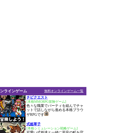
ンラインゲーム
無料オンラインゲーム一覧
チビクエスト
[本格MMORPG冒険ゲーム]
色々な職業でパーティを組んでチャ
ットで話しながら進める本格ブラウ
ザRPGです
式姫草子
[本格シミュレーション戦略ゲーム]
可愛い式姫達と一緒に平安の町を守