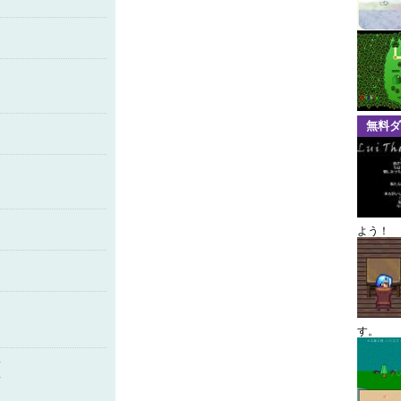
無料ダ
よう！
す。
い
い