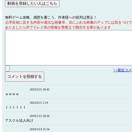
無料ゲーム攻略、感想を書こう。作者様への批判は禁止！
公序良俗に反する内容や違法な画像等、法にふれる画像のアップには気をつけ
ありましたらIPアドレス等の情報を警察まで開示する事があります
>>最近コ
2023/6/21 18:42
ｗｗｗｗ
2023/6/21 2:14
ｔｔｔｔｔｔ
2019/1/12 20:56
アスクル法人向け
2010/3/14 21:54