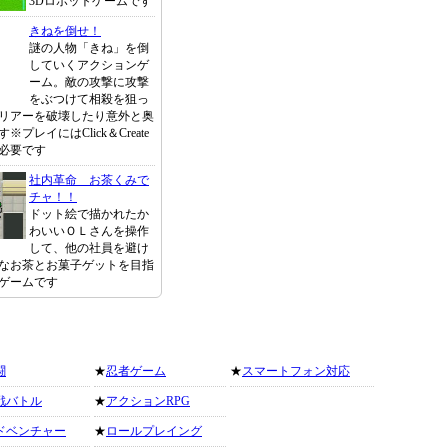
3Dロボットゲームです
きねを倒せ！
謎の人物「きね」を倒
していくアクションゲ
ーム。敵の攻撃に攻撃
をぶつけて相殺を狙っ
リアーを破壊したり意外と奥
プレイにはClick＆Create
必要です
社内革命 お茶くみで
チャ！！
ドット絵で描かれたか
わいいＯＬさんを操作
して、他の社員を避け
なお茶とお菓子ゲットを目指
ゲームです
闘
★
忍者ゲーム
★
スマートフォン対応
戦バトル
★
アクションRPG
ドベンチャー
★
ロールプレイング