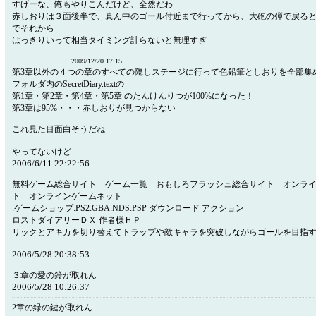
すげーな、俺もやりこんだけど、全然だわ
赤しおりは３面後半で、真ん中のゴール付近まで行ってから、大砲の弾で戻る
でそれから
はっきりいって相当タイミング計らないと無理すぎ
2009/12/20 17:15
第3章以外の４つの章のすべての隠しステージに行って色鉛筆としおりを全部集
フォルダ内のSecretDiary.textの
第1章・第2章・第4章・第5章 のたんけんりつが100%になった！
第3章は95%・・・赤しおりが見つからない
これ見た目面白そうだね
やってないけど
2006/6/11 22:22:56
無料ゲーム総合サイト ゲーム一覧 おもしろフラッシュ総合サイト オンラ
ト オンラインゲームネット
:ゲームショップ:PS2:GBA:NDS:PSP ダウンロード アクション
ロストダイアリーＤＸ 作者様ＨＰ
リックとアキカを切り替えてトラップや敵キャラを突破しながらゴールを目指
2006/5/28 20:38:53
３章の愛の鈴が取れん
2006/5/28 10:26:37
2章の緑の鍵が取れん