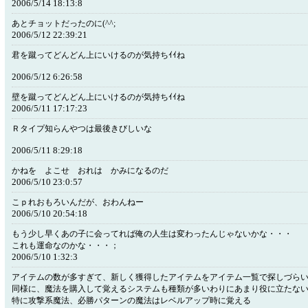
2006/5/14 18:13:8
あとチョットだったのに(^^;
2006/5/12 22:39:21
君を蹴ってどんどん上にいけるのが気持ちｲｲね
2006/5/12 6:26:58
壁を蹴ってどんどん上にいけるのが気持ちｲｲね
2006/5/11 17:17:23
Ｒタイプ知らんやつは最後きびしいな
2006/5/11 8:29:18
かねを よこせ おれは かみになるのだ
2006/5/10 23:0:57
こｐれおもろいんだが、おわんねー
2006/5/10 20:54:18
もう少し早くあの子に会ってれば俺の人生は変わったんじゃないかな・・・
これも運命なのかな・・・；
2006/5/10 1:32:3
アイテムの数が多すぎて、新しく獲得したアイテムをアイテム一覧で探しづら
同様に、魔法を購入して覚えるシステムも種類が多いわりにあまり役に立たな
特に攻撃系魔法、必勝パターンの魔法はレベルアップ時に覚える