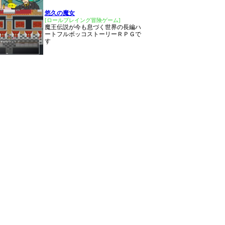
悠久の魔女
[ロールプレイング冒険ゲーム]
魔王伝説が今も息づく世界の長編ハ
ートフルボッコストーリーＲＰＧで
す