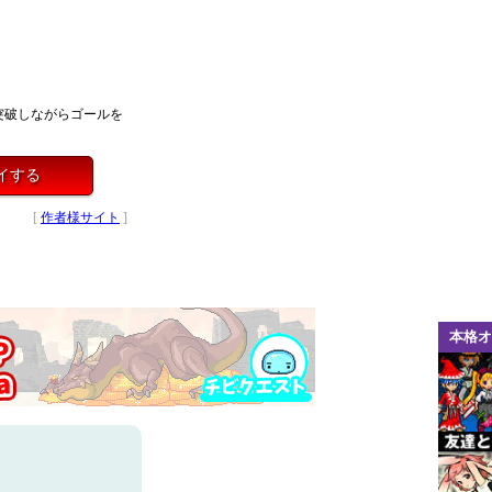
Ｘ
突破しながらゴールを
イする
[
作者様サイト
]
本格オ