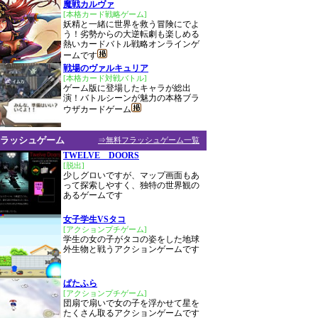
魔戦カルヴァ
[本格カード戦略ゲーム]
妖精と一緒に世界を救う冒険にでよ
う！劣勢からの大逆転劇も楽しめる
熱いカードバトル戦略オンラインゲ
ームです
戦場のヴァルキュリア
[本格カード対戦バトル]
ゲーム版に登場したキャラが総出
演！バトルシーンが魅力の本格ブラ
ウザカードゲーム
ラッシュゲーム
⇒無料フラッシュゲーム一覧
TWELVE DOORS
[脱出]
少しグロいですが、マップ画面もあ
って探索しやすく、独特の世界観の
あるゲームです
女子学生VSタコ
[アクションプチゲーム]
学生の女の子がタコの姿をした地球
外生物と戦うアクションゲームです
ぱたふら
[アクションプチゲーム]
団扇で扇いで女の子を浮かせて星を
たくさん取るアクションゲームです