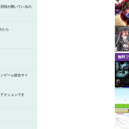
と貝殻が開いているの
めたら
無料フ
インゲーム総合サイ
すアクションです