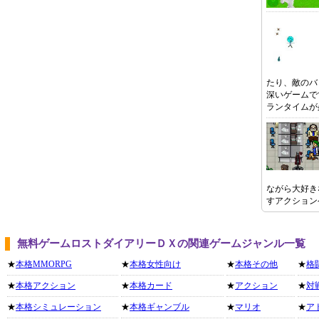
たり、敵のバ
深いゲームです※
ランタイムが
ながら大好き
すアクション
無料ゲームロストダイアリーＤＸの関連ゲームジャンル一覧
★
本格MMORPG
★
本格女性向け
★
本格その他
★
格
★
本格アクション
★
本格カード
★
アクション
★
対
★
本格シミュレーション
★
本格ギャンブル
★
マリオ
★
ア