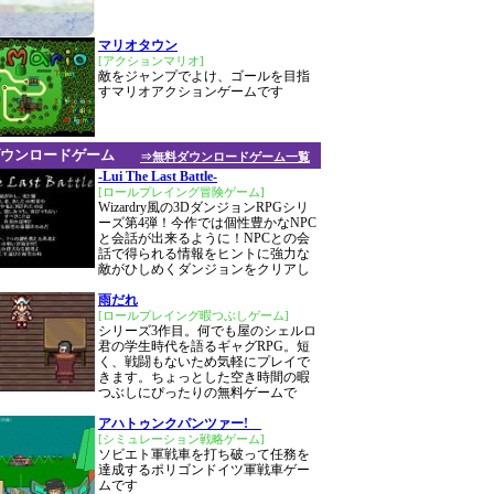
マリオタウン
[アクションマリオ]
敵をジャンプでよけ、ゴールを目指
すマリオアクションゲームです
ウンロードゲーム
⇒無料ダウンロードゲーム一覧
-Lui The Last Battle-
[ロールプレイング冒険ゲーム]
Wizardry風の3DダンジョンRPGシリ
ーズ第4弾！今作では個性豊かなNPC
と会話が出来るように！NPCとの会
話で得られる情報をヒントに強力な
敵がひしめくダンジョンをクリアし
雨だれ
[ロールプレイング暇つぶしゲーム]
シリーズ3作目。何でも屋のシェルロ
君の学生時代を語るギャグRPG。短
く、戦闘もないため気軽にプレイで
きます。ちょっとした空き時間の暇
つぶしにぴったりの無料ゲームで
アハトゥンクパンツァー!
[シミュレーション戦略ゲーム]
ソビエト軍戦車を打ち破って任務を
達成するポリゴンドイツ軍戦車ゲー
ムです