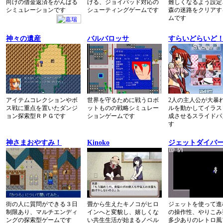
向けの借金返済をがんばる
げる、ジョイパッド対応の
難しくなるよう設定
シミュレーションです
シューティングゲームです
森の迷路をクリアす
ムです
神々の遺産
バルバロッサ
すらいどらいど
アイテムコレクションやボ
世界を守るために戦うロボ
2人の主人公が大暴
ス戦に重点を置いたダンジ
ットものの戦略シミュレー
ルを動かしてイラス
ョン探索型ＲＰＧです
ションゲームです
成させるスライドパ
す
神さまおやすみ！
Kinoko
ジェットダイバ
街の人に質問ができる３日
畳から生えたキノコがヒロ
ジェットを使って進
制限あり、マルチエンディ
インへと変貌し、嬉しくな
の操作性、やりこみ
ングの探索型ゲームです
い共生生活が始まるノベル
多少ありのレトロ風