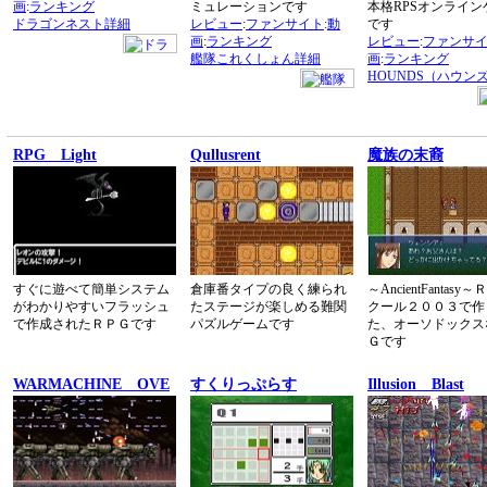
画
:
ランキング
ミュレーションです
本格RPSオンライン
ドラゴンネスト詳細
レビュー
:
ファンサイト
:
動
です
画
:
ランキング
レビュー
:
ファンサ
艦隊これくしょん詳細
画
:
ランキング
HOUNDS（ハウン
RPG Light
Qullusrent
魔族の末裔
すぐに遊べて簡単システム
倉庫番タイプの良く練られ
～AncientFantasy
がわかりやすいフラッシュ
たステージが楽しめる難関
クール２００３で作
で作成されたＲＰＧです
パズルゲームです
た、オーソドックス
Ｇです
WARMACHINE OVE
すくりっぷらす
Illusion Blast