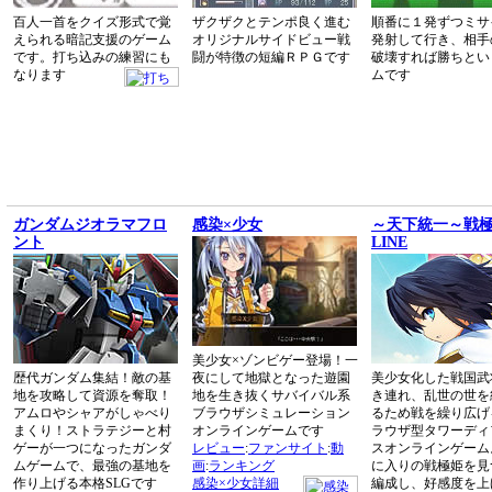
百人一首をクイズ形式で覚
ザクザクとテンポ良く進む
順番に１発ずつミサ
えられる暗記支援のゲーム
オリジナルサイドビュー戦
発射して行き、相手
です。打ち込みの練習にも
闘が特徴の短編ＲＰＧです
破壊すれば勝ちとい
なります
ムです
ガンダムジオラマフロ
感染×少女
～天下統一～戦極
ント
LINE
美少女×ゾンビゲー登場！一
歴代ガンダム集結！敵の基
夜にして地獄となった遊園
美少女化した戦国武
地を攻略して資源を奪取！
地を生き抜くサバイバル系
き連れ、乱世の世を
アムロやシャアがしゃべり
ブラウザシミュレーション
るため戦を繰り広げ
まくり！ストラテジーと村
オンラインゲームです
ラウザ型タワーディ
ゲーが一つになったガンダ
レビュー
:
ファンサイト
:
動
スオンラインゲーム
ムゲームで、最強の基地を
画
:
ランキング
に入りの戦極姫を見
作り上げる本格SLGです
感染×少女詳細
編成し、好感度を上