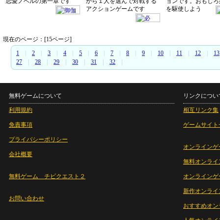
恋愛ノベルの第一章です
から１人を選んで対戦する
ョンです。おもしろ
アクションゲームです
を駆使しよう
現在のページ：[15ページ]
1
|
2
|
3
|
4
|
5
|
6
|
7
|
8
|
9
|
10
|
11
|
12
|
13
27
|
28
|
29
|
30
|
31
|
32
|
無料ゲームについて
リンクについ
利用規約
相互リンク集
免責事項
ゲームサイト
プライバシーポリシー
オンラインゲ
会社概要
無料オンライ
無料ゲーム チビクエスト２
オンラインゲ
新作オンライ
お問い合わせ
おすすめオン