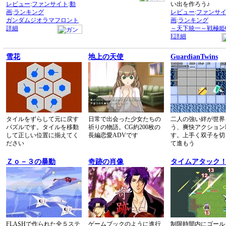
レビュー
:
ファンサイト
:
動
い出を作ろう♪
画
:
ランキング
レビュー
:
ファンサ
ガンダムジオラマフロント
画
:
ランキング
詳細
～天下統一～戦極姫O
E詳細
雪花
地上の天使
GuardianTwins
タイルをずらして元に戻す
日常で出会った少女たちの
二人の強い絆が世界
パズルです。タイルを移動
祈りの物語。CG約200枚の
う、爽快アクション
して正しい位置に揃えてく
長編恋愛ADVです
す。上手く双子を切
ださい
て進もう
Ｚｏ－３の暴動
奇跡の肖像
タイムアタック！
FLASHで作られた全５ステ
ゲームブックのように進行
制限時間内にゴール