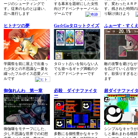
ージのシューティングで
する幕末を題材にした女性
す、変わったＡＲＰ
す。従来のものとは違い、
向けアドベンチャーノベル
す。残された時間の
左へ進行します
ゲームです
り駆け抜けよう
ヒトナツの夢
Go☆Goタロットクイズ
ふぉーす・すく
学園祭を前に屋上で出逢っ
タロット占いを知らない人
敵の攻撃を避けなが
た少女との不思議な一夏を
でも遊べるギャグ満載のク
を広げていく占領ゲ
綴ったフルボイス恋愛ノベ
イズアドベンチャーです
す。欲張りすぎると
ルです
ます
御伽れんわ 第一章
必殺 ダイナファイタ
超ダイナファイ
ー
御伽噺をモチーフにした、
シンプルなキャラが
少し不思議な世界での幻想
多数にる個性豊かなキャラ
しと暴れまわる格闘