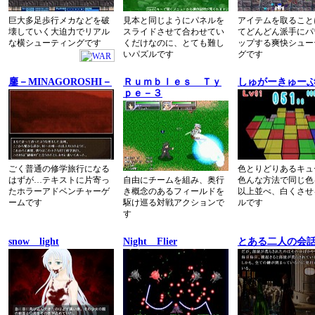
巨大多足歩行メカなどを破
見本と同じようにパネルを
アイテムを取ること
壊していく大迫力でリアル
スライドさせて合わせてい
てどんどん派手にパ
な横シューティングです
くだけなのに、とても難し
ップする爽快シュー
いパズルです
グです
鏖－MINAGOROSHI－
Ｒｕｍｂｌｅｓ Ｔｙ
しゅがーきゅー
ｐｅ－３
ごく普通の修学旅行になる
色とりどりあるキュ
はずが…テキストに片寄っ
自由にチームを組み、奥行
色んな方法で同じ色
たホラーアドベンチャーゲ
き概念のあるフィールドを
以上並べ、白くさせ
ームです
駆け巡る対戦アクションで
ルです
す
snow light
Night Flier
とある二人の会