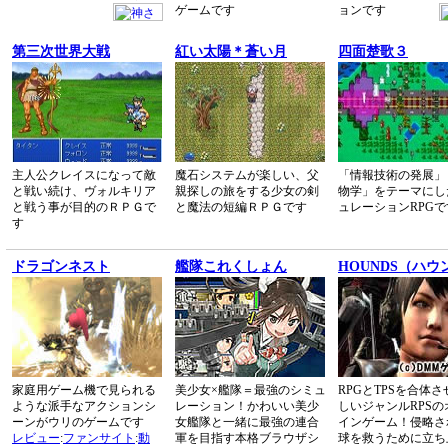
ゲームです
ョンです
第三次世界大戦
紅い太陽＊蒼い月
四面楚歌３
主人公クレイスになって敵
魔石システムが楽しい、父
「情報技術の発展」
と戦い続け、ヴォルキリア
親探しの旅をする少女の剣
物学」をテーマにし
と戦う事が目的のＲＰＧで
と魔法の短編ＲＰＧです
ュレーションRPGで
す
ドラゴンネスト
艦隊これくしょん
HOUNDS（ハウ
家庭用ゲーム機で見られる
美少女×艦隊＝最強のシミュ
RPGとTPSを合体
ような派手なアクションシ
レーション！かわいい美少
しいジャンルRPSの
ーンがウリのゲームです
女艦隊と一緒に最強の連合
インゲーム！侵略さ
レビュー
:
ファンサイト
:
動
軍を目指す本格ブラウザシ
球を救うために立ち