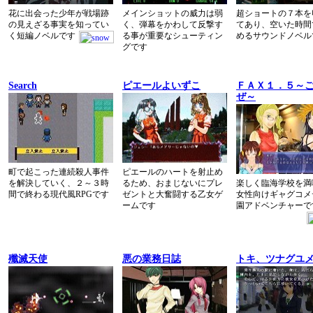
花に出会った少年が戦場跡
メインショットの威力は弱
超ショートの７本を
の見えざる事実を知ってい
く、弾幕をかわして反撃す
てあり、空いた時間
く短編ノベルです
る事が重要なシューティン
めるサウンドノベル
グです
Search
ピエールよいずこ
ＦＡＸ１．５～
ぜ～
町で起こった連続殺人事件
ピエールのハートを射止め
を解決していく、２～３時
るため、おまじないにプレ
楽しく臨海学校を満
間で終わる現代風RPGです
ゼントと大奮闘する乙女ゲ
女性向けギャグコメ
ームです
園アドベンチャーで
殲滅天使
悪の業務日誌
トキ、ツナグユ