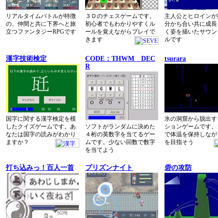
リアルタイムバトルが特徴
３Ｄのチェスゲームです。
主人公とヒロインが
の、仲間と共に下界へと旅
初心者でもわかりやすくル
分かち合い共に成長
立つファンタジーRPGです
ールを覚えながらプレイで
く姿を描いたサウン
きます
ルです
漢字技術検定
CODE：THWM DEC
tsurara
R
国字に関する漢字検定を模
氷の洞窟から脱出す
したクイズゲームです。あ
ソフトがランダムに決めた
ションゲームです。
なたは国字の読みがわかり
４桁の英数字を当てるゲー
で体温を保持しなが
ますか？
ムです。少ない回数で数字
を目指そう
を当てよう
打ち込みっ！百人一首
プリズンナイト
砦の攻防