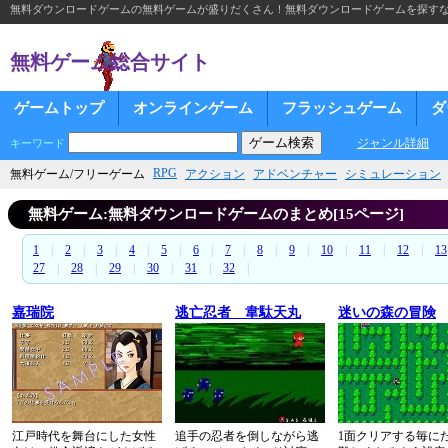
無料ダウンロードゲームの無料ゲームが盛りだくさん！無料ダウンロードゲームを探す
無料ゲーム総合サイト
ゲームトップ
オンラインゲーム
フラッシュゲーム
ダ
ジャンル詳細
キーワード
RPG
無料ゲーム/フリーゲーム
アクション
アドベンチャー
シミュレーション
無料ゲーム:無料ダウンロードゲームのまとめ[15ページ]
1
|
2
|
3
|
4
|
5
|
6
|
7
|
8
|
9
|
10
|
11
|
12
|
13
27
|
28
|
29
|
30
|
31
|
32
|
嘉瑞院
逃亡忍者 韋駄天丸
迷いの森の冒険
江戸時代を舞台にした女性
追手の忍者を倒しながら逃
1面クリアする毎に