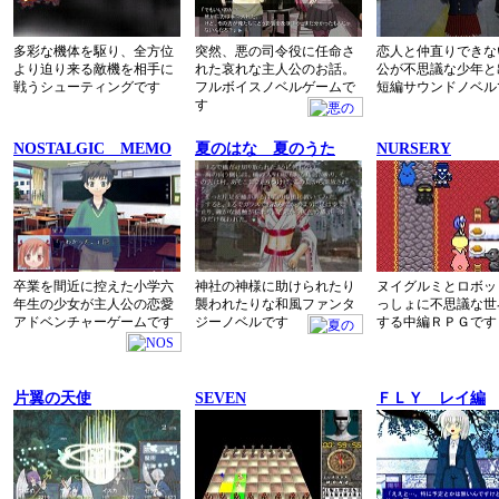
多彩な機体を駆り、全方位
突然、悪の司令役に任命さ
恋人と仲直りできな
より迫り来る敵機を相手に
れた哀れな主人公のお話。
公が不思議な少年と
戦うシューティングです
フルボイスノベルゲームで
短編サウンドノベル
す
NOSTALGIC MEMO
夏のはな 夏のうた
NURSERY
卒業を間近に控えた小学六
神社の神様に助けられたり
ヌイグルミとロボッ
年生の少女が主人公の恋愛
襲われたりな和風ファンタ
っしょに不思議な世
アドベンチャーゲームです
ジーノベルです
する中編ＲＰＧです
片翼の天使
SEVEN
ＦＬＹ レイ編