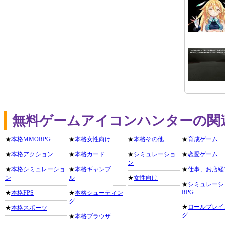
無料ゲームアイコンハンターの関
★
本格MMORPG
★
本格女性向け
★
本格その他
★
育成ゲーム
★
本格アクション
★
本格カード
★
シミュレーショ
★
恋愛ゲーム
ン
★
本格シミュレーショ
★
本格ギャンブ
★
仕事、お店経
ン
ル
★
女性向け
★
シミュレーシ
RPG
★
本格FPS
★
本格シューティン
グ
★
ロールプレイ
★
本格スポーツ
グ
★
本格ブラウザ