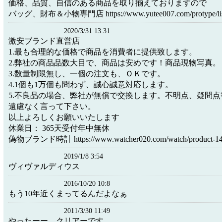
価格、品質、自信のある商品を取り揃えておりますので
バッグ、財布＆小物専門店 https://www.yutee007.com/protype/list
2020/3/31 13:31
激安ブランド直営店
1.最も合理的な価格で商品を消費者に提供致します。
2.弊社の商品品数大目で、商品は安めです！商品現物写真。
3.数量制限無し、一個の注文も、ＯＫです。
4.1個も1万個も問わず、誠心誠意対応します。
5.不良品の場合、弊社が無償で交換します。不明点、疑問
遠慮なく言って下さい。
以上よろしくお願いいたします
休業日： 365天受付年中無休
偽物ブランド時計 https://www.watcher020.com/watch/product-14
2019/1/8 3:54
ヴィヴァルディウス
2016/10/20 10:8
もう10年近くまってるんだよなぁ
2011/3/30 11:49
やったーー クリアーです。