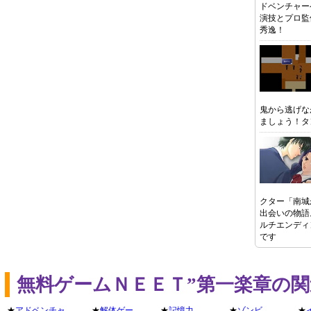
ドベンチャー
演技とプロ監
秀逸！
鬼から逃げな
ましょう！タ
クター「南城
出会いの物語
ルチエンディ
です
無料ゲームＮＥＥＴ”第一楽章の
★
アドベンチャ
★
解体ゲー
★
記憶力
★
ゾンビ
★