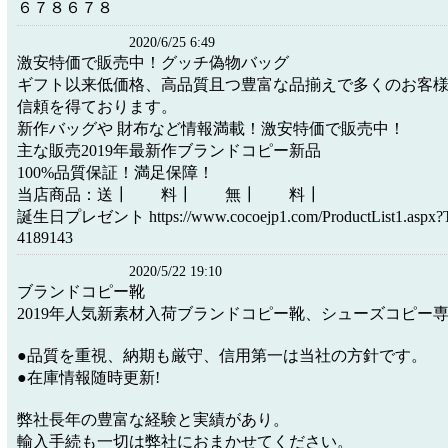
６７８６７８
2020/6/25 6:49
激安特価で販売中！グッチ偽物バッグ
ギフト以来低価格、高品質且つ豊富な品揃えで多くのお客
信頼を得ております。
新作バッグや 財布など情報満載！激安特価で販売中！
主な販売2019年最新作ブランドコピー新品
100%品質保証！満足保障！
当店商品：送┃ 料┃ 無┃ 料┃
誕生日プレゼント https://www.cocoejp1.com/ProductList1.aspx?T
4189143
2020/5/22 19:10
ブランドコピー靴
2019年人気新素材入荷ブランドコピー靴、シューズコピー
●品質を重視、納期も厳守、信用第一は当社の方針です。
●在庫情報随時更新!
弊社長年の豊富な経験と実績があり。
輸入手続も一切は弊社におまかせてください。