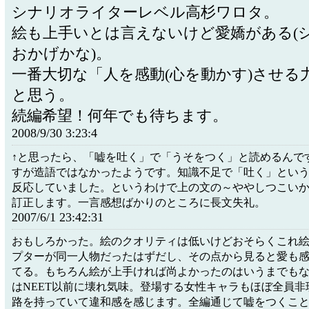
シナリオライターレベル高杉ワロタ。
絵も上手いとは言えないけど愛嬌がある(
おかげかな)。
一番大切な「人を感動(心を動かす)させる
と思う。
続編希望！何年でも待ちます。
2008/9/30 3:23:4
↑と思ったら、「嘘を吐く」で「うそをつく」と読めるんで
すが造語ではなかったようです。知識不足で「吐く」とい
反応していました。というわけで上の文の～ややしつこい
訂正します。一言感想ばかりのところに長文失礼。
2007/6/1 23:42:31
おもしろかった。絵のクオリティは低いけどおそらくこれ
プターが同一人物だったはずだし、その点から見ると愛も
てる。もちろん絵が上手ければ尚よかったのはいうまでも
はNEET以前に壊れ気味。登場する女性キャラもほぼ全員非
路を持っていて違和感を感じます。全編通じて嘘をつくこ