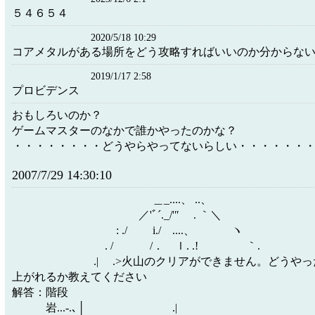
５４６５４
2020/5/18 10:29
コアメタルがある場所をどう攻略すればいいのか分からな
2019/1/17 2:58
プロビデンス
おもしろいのか？
ゲームマスターのなかで誰かやったのかな？
・・・・・・・・どうやらやってないらしい・・・・・・
2007/7/29 14:30:10
＿_....、 ..、
／'ﾞ´._/'″ . ｀＼
: ./ i./ ....、 ヽ
. / /． ｌ. .! ｀.
.| .>火山のクリアができません。どうやった
上がれるか教えてください
解答：階段
岩...‐.､│ .|