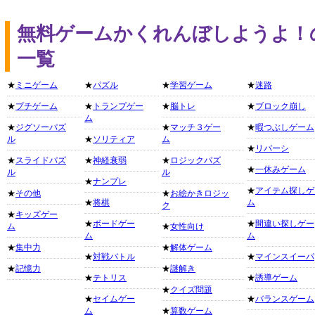
無料ゲームかくれんぼしようよ！
一覧
★
ミニゲーム
★
パズル
★
学習ゲーム
★
迷路
★
プチゲーム
★
トランプゲー
★
脳トレ
★
ブロック崩し
ム
★
ジグソーパズ
★
マッチ３ゲー
★
暇つぶしゲーム
ル
★
ソリティア
ム
★
リバーシ
★
スライドパズ
★
神経衰弱
★
ロジックパズ
★
一休みゲーム
ル
ル
★
ナンプレ
★
アイテム探しゲ
★
その他
★
お絵かきロジッ
★
将棋
ム
ク
★
キッズゲー
★
ボードゲー
★
間違い探しゲー
ム
★
女性向け
ム
ム
★
集中力
★
解体ゲーム
★
対戦バトル
★
マインスイーパ
★
記憶力
★
謎解き
★
テトリス
★
誘導ゲーム
★
クイズ問題
★
セイムゲー
★
バランスゲーム
ム
★
算数ゲーム