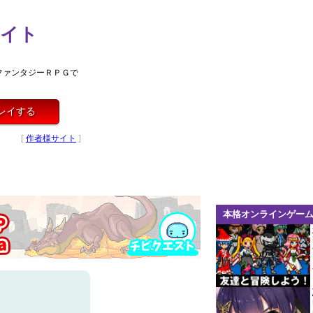
ナイト
ファンタジーＲＰＧで
レイする
[
作者様サイト
]
本格オンラインゲー