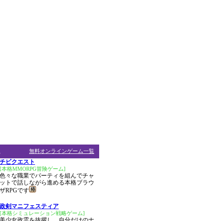
ム
無料オンラインゲーム一覧
チビクエスト
[本格MMORPG冒険ゲーム]
色々な職業でパーティを組んでチャ
ットで話しながら進める本格ブラウ
ザRPGです
政剣マニフェスティア
[本格シミュレーション戦略ゲーム]
美少女政霊を抜擢し、自分だけのナ