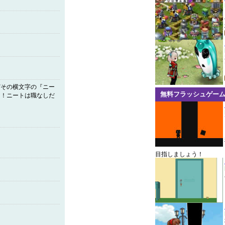
どその横文字の『ニー
無料フラッシュゲー
！！ニートは職なしだ
目指しましょう！