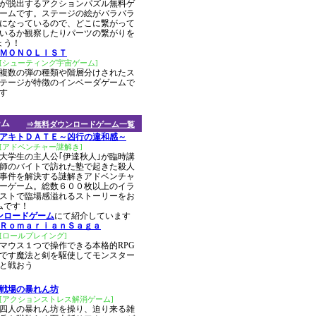
が脱出するアクションパズル無料ゲ
ームです。ステージの絵がバラバラ
になっているので、どこに繋がって
いるか観察したりパーツの繋がりを
ょう！
ＭＯＮＯＬＩＳＴ
[シューティング宇宙ゲーム]
複数の弾の種類や階層分けされたス
テージが特徴のインベーダゲームで
す
ーム
⇒無料ダウンロードゲーム一覧
アキトＤＡＴＥ～凶行の違和感～
[アドベンチャー謎解き]
大学生の主人公｢伊達秋人｣が臨時講
師のバイトで訪れた塾で起きた殺人
事件を解決する謎解きアドベンチャ
ーゲーム。総数６００枚以上のイラ
ストで臨場感溢れるストーリーをお
ムです！
ンロードゲーム
にて紹介しています
ＲｏｍａｒｉａｎＳａｇａ
[ロールプレイング]
マウス１つで操作できる本格的RPG
です魔法と剣を駆使してモンスター
と戦おう
戦場の暴れん坊
[アクションストレス解消ゲーム]
四人の暴れん坊を操り、迫り来る雑