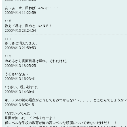
あ～ぁ、皆、氏ねばいいのに・・・
2006/4/14 11:22:59
↑×５
教えて君は、氏ぬといいＮＥ！
2006/4/13 23:24:54
↑↑↑↑
さっさと消えたまえ。
2006/4/13 21:59:53
↑×３
冷めるから真面目君は帰れ。それだけだ。
2006/4/13 18:25:25
うるさいなぁ～
2006/4/13 16:23:41
↑うざい、呪い殺すぞ。
2006/4/13 14:30:4
ギルメスの鍵の場所がどうしてもみつからない～。。。。どこなんでしょうか
2006/4/13 8:52:15
↑なにいってんだ！？
世間が怖いだって？怖くねーよ！
低レベルな学校の教育が俺の高レベルな頭脳について来ないだけだ！！！