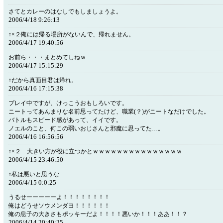
さてとカレーのはなしでもしましょうよ。
2006/4/18 9:26:13
↑×２俺には帰る場所がないんで、帰れません。
2006/4/17 19:40:56
お前ら・・・まとめてしねｗ
2006/4/17 15:15:29
↑だから真面目君は帰れ。
2006/4/16 17:15:38
プレイ中ですが、けっこうおもしろいです。
ニートってあんまりな名前思ってたけど、職業(？)がニートなだけでした。
バトルもスピード感があって、イイです。
ノエルのこと、何この弱いおじさんと邪魔に思ってた…。
2006/4/16 16:56:56
↑×２ 大きい方が役に立つかとｗｗｗｗｗｗｗｗｗｗｗｗｗｗｗ
2006/4/15 23:46:50
↑私は悪いと思うな
2006/4/15 0:0:25
うるせーーーーーよ！！！！！！！！
俺はどうせソウメンダヨ！！！！！！
俺の息子の大きさもポッキーだよ！！！！悪いか！！！ああ！！？
2006/4/14 20:40:25