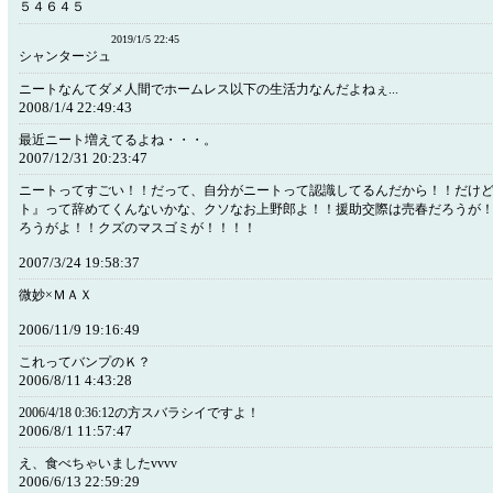
５４６４５
2019/1/5 22:45
シャンタージュ
ニートなんてダメ人間でホームレス以下の生活力なんだよねぇ...
2008/1/4 22:49:43
最近ニート増えてるよね・・・。
2007/12/31 20:23:47
ニートってすごい！！だって、自分がニートって認識してるんだから！！だけ
ト』って辞めてくんないかな、クソなお上野郎よ！！援助交際は売春だろうが
ろうがよ！！クズのマスゴミが！！！！
2007/3/24 19:58:37
微妙×ＭＡＸ
2006/11/9 19:16:49
これってバンプのＫ？
2006/8/11 4:43:28
2006/4/18 0:36:12の方スバラシイですよ！
2006/8/1 11:57:47
え、食べちゃいましたvvvv
2006/6/13 22:59:29