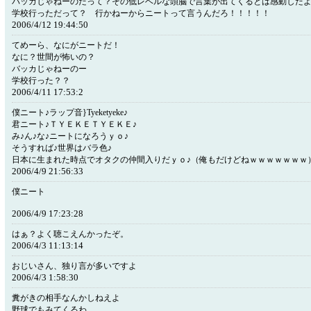
バッカじゃねーのだって？その低レベルな頭脳で言葉が出てくるとは感動した
学校行っただって？ 行かねーからニートって言うんだろ！！！！！
2006/4/12 19:44:50
てめーら、なにがニートだ！
なに？世間が怖いの？
バッカじゃねーのー
学校行った？？
2006/4/11 17:53:2
僕ニート♪ラップ音}Tyeketyeke♪
君ニート♪ＴＹＥＫＥＴＹＥＫＥ♪
み♪ん♪な♪ニートになろうｙｏ♪
そうすれば♪世界はバラ色♪
日本に生まれた時点でオタクの仲間入りだｙｏ♪（俺もだけどねｗｗｗｗｗｗｗ
2006/4/9 21:56:33
僕ニート
2006/4/9 17:23:28
はぁ？よく聴こえんかったぞ。
2006/4/3 11:13:14
おじいさん、独り言が多いですよ
2006/4/3 1:58:30
糞がきの相手なんかしねえよ
野球でもみてくるわ