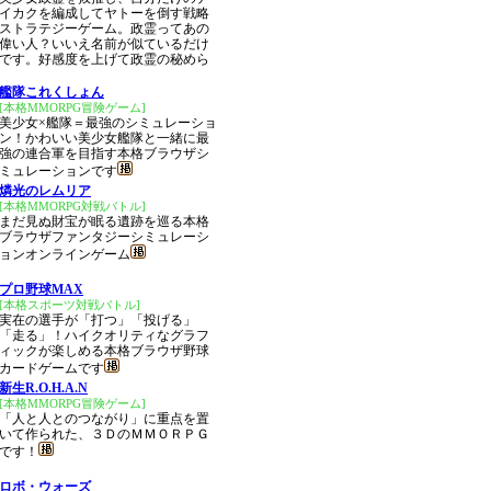
イカクを編成してヤトーを倒す戦略
ストラテジーゲーム。政霊ってあの
偉い人？いいえ名前が似ているだけ
です。好感度を上げて政霊の秘めら
艦隊これくしょん
[本格MMORPG冒険ゲーム]
美少女×艦隊＝最強のシミュレーショ
ン！かわいい美少女艦隊と一緒に最
強の連合軍を目指す本格ブラウザシ
ミュレーションです
燐光のレムリア
[本格MMORPG対戦バトル]
まだ見ぬ財宝が眠る遺跡を巡る本格
ブラウザファンタジーシミュレーシ
ョンオンラインゲーム
プロ野球MAX
[本格スポーツ対戦バトル]
実在の選手が「打つ」「投げる」
「走る」！ハイクオリティなグラフ
ィックが楽しめる本格ブラウザ野球
カードゲームです
新生R.O.H.A.N
[本格MMORPG冒険ゲーム]
「人と人とのつながり」に重点を置
いて作られた、３ＤのＭＭＯＲＰＧ
です！
ロボ・ウォーズ