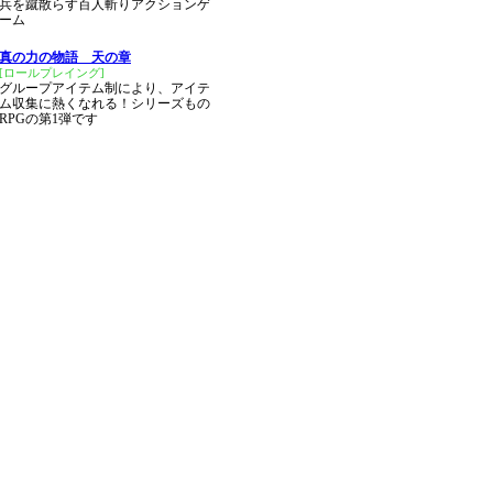
兵を蹴散らす百人斬りアクションゲ
ーム
真の力の物語 天の章
[ロールプレイング]
グループアイテム制により、アイテ
ム収集に熱くなれる！シリーズもの
RPGの第1弾です