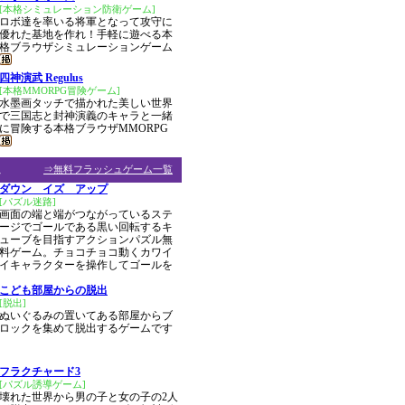
[本格シミュレーション防衛ゲーム]
ロボ達を率いる将軍となって攻守に
優れた基地を作れ！手軽に遊べる本
格ブラウザシミュレーションゲーム
四神演武 Regulus
[本格MMORPG冒険ゲーム]
水墨画タッチで描かれた美しい世界
で三国志と封神演義のキャラと一緒
に冒険する本格ブラウザMMORPG
ム
⇒無料フラッシュゲーム一覧
ダウン イズ アップ
[パズル迷路]
画面の端と端がつながっているステ
ージでゴールである黒い回転するキ
ューブを目指すアクションパズル無
料ゲーム。チョコチョコ動くカワイ
イキャラクターを操作してゴールを
こども部屋からの脱出
[脱出]
ぬいぐるみの置いてある部屋からブ
ロックを集めて脱出するゲームです
フラクチャード3
[パズル誘導ゲーム]
壊れた世界から男の子と女の子の2人