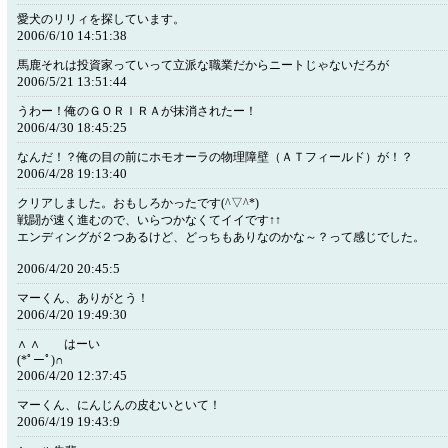
愛犬のリリィを探しています。
2006/6/10 14:51:38
馬鹿それは投資家っていって立派な職業だからニートじゃないだろが
2006/5/21 13:51:44
うわー！俺のＧＯＲＩＲＡが抹消されたー！
2006/4/30 18:45:25
なんだ！？俺の目の前にホモオーラの物理障壁（ＡＴフィールド）が！？
2006/4/28 19:13:40
クリアしました。おもしろかったです(^▽^*)
戦闘が速く進むので、いらつかなくてイイです↑↑
エンディングが２つあるけど、どっちもありなのかな～？って感じでした。
2006/4/20 20:45:5
マーくん、ありがとう！
2006/4/20 19:49:30
∧ ∧ はーい
(*ﾟーﾟ)∩
2006/4/20 12:37:45
マーくん、にんじんの皮むいといて！
2006/4/19 19:43:9