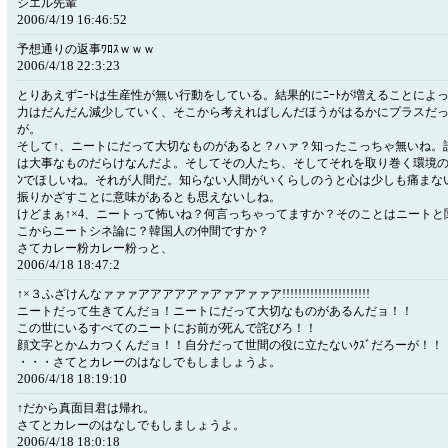
シエル先輩
2006/4/19 16:46:52
予想通りの返事ﾜﾛｽｗｗｗ
2006/4/18 22:3:23
とりあえずﾆｰﾄは生産性が無い行動をしている。結果的にﾆｰﾄが増えることによ
力はだんだん減少していく、そこから考えればしんだほうがはるかにプラスだ
が。
そして↑、ニートにだって大切なものがあると？ハァ？知ったこっちゃ無いね。
は大事なものだらけなんだよ。そしてその人たち、そしてそれを取り巻く環境の
ﾝでほしいね。それが人間だ。知らない人間がいくらしのうと心は少しも痛まな
振りかざすことに意味があるとも思えないしね。
けどまぁ↑×4、ニートって怖いね？何言っちゃってますか？そのことはニートと
こからニートシネ論に？韓国人の仲間ですか？
さてカレー粉カレー粉っと、
2006/4/18 18:47:2
↑×３ふざけんなァァァアアアアアァアァアァァア!!!!!!!!!!!!!!!!!!!!!!
ニートだって生きてんだョ！ニートにだって大切なものがあるんだョ！！
この世にいるすべてのニートにお前が死んで詫びろ！！
顔文字とかムカつくんだョ！！自分だって世間の役に立たないｸｽﾞだろーが！！
・・・さてとカレーのはなしでもしましょうよ。
2006/4/18 18:19:10
↑だから真面目君は帰れ。
さてとカレーのはなしでもしましょうよ。
2006/4/18 18:0:18