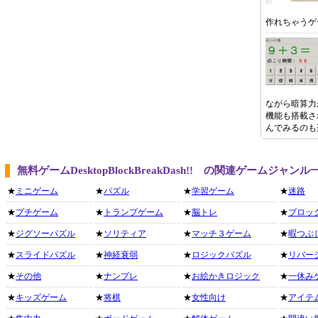
作れちゃうゲ
ながら暗算力
機能も搭載さ
んでみるのも
無料ゲームDesktopBlockBreakDash!! の関連ゲームジャンル
★
ミニゲーム
★
パズル
★
学習ゲーム
★
迷路
★
プチゲーム
★
トランプゲーム
★
脳トレ
★
ブロッ
★
ジグソーパズル
★
ソリティア
★
マッチ３ゲーム
★
暇つぶ
★
スライドパズル
★
神経衰弱
★
ロジックパズル
★
リバー
★
その他
★
ナンプレ
★
お絵かきロジック
★
一休み
★
キッズゲーム
★
将棋
★
女性向け
★
アイテ