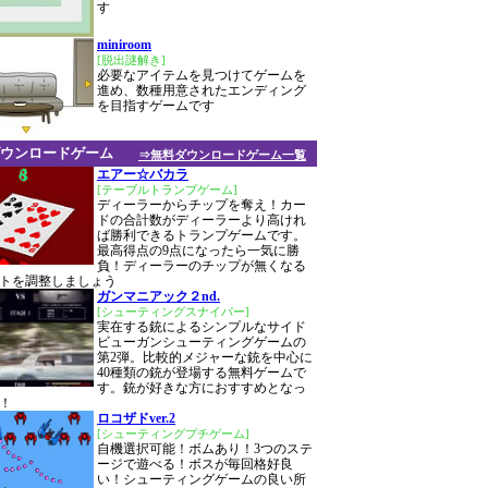
す
miniroom
[脱出謎解き]
必要なアイテムを見つけてゲームを
進め、数種用意されたエンディング
を目指すゲームです
ウンロードゲーム
⇒無料ダウンロードゲーム一覧
エアー☆バカラ
[テーブルトランプゲーム]
ディーラーからチップを奪え！カー
ドの合計数がディーラーより高けれ
ば勝利できるトランプゲームです。
最高得点の9点になったら一気に勝
負！ディーラーのチップが無くなる
トを調整しましょう
ガンマニアック２nd.
[シューティングスナイパー]
実在する銃によるシンプルなサイド
ビューガンシューティングゲームの
第2弾。比較的メジャーな銃を中心に
40種類の銃が登場する無料ゲームで
す。銃が好きな方におすすめとなっ
！
ロコザドver.2
[シューティングプチゲーム]
自機選択可能！ボムあり！3つのステ
ージで遊べる！ボスが毎回格好良
い！シューティングゲームの良い所