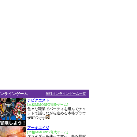
ンラインゲーム
無料オンラインゲーム一覧
チビクエスト
[本格MMORPG冒険ゲーム]
色々な職業でパーティを組んでチャ
ットで話しながら進める本格ブラウ
ザRPGです
アーキエイジ
[本格MMORPG育成ゲーム]
グライダーを使って空へ、船を操縦