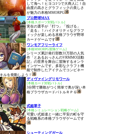
して海へ！ヒヨコ1つで大商人に！自
由度の高さとグラフィックの美しさ
が魅力の本格MMORPG
プロ野球MAX
[本格スポーツ対戦バトル]
実在の選手が「打つ」「投げる」
「走る」！ハイクオリティなグラフ
ィックが楽しめる本格ブラウザ野球
カードゲームです
ワンモアフリーライフ
[本格MMORPG冒険ゲーム]
シリーズ累計発行部数31万部の人気
作「とあるおっさんのVRMMO活動
記」の世界を舞台に冒険するオンラ
インゲームです。多彩なクラフト機
能で制作したアイテムでコンビネー
キルを発動しよう！
ディヴァイングリモワール
[本格カード対戦バトル]
3分間で勝敗がつく簡単で奥が深い本
格ブラウザカードバトルＲＰＧ
式姫草子
[本格シミュレーション戦略ゲーム]
可愛い式姫達と一緒に平安の町を守
る戦略系の本格ブラウザゲームです
シューティングガール