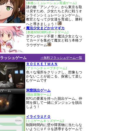
[本格シミュレーション育成ゲーム]
謎の敵「アンノウン」から東京を取
り戻すため、少女たちと共に戦うオ
ンラインシミュレーションゲーム。
教官となって少女達を育成し、勝利
へと導きましょう！
魔法少女まどか☆マギカ
[本格MMORPGボードゲーム]
ダウンロード不要！魔法少女となっ
てカードを集めて魔女と戦う本格ブ
ラウザゲーム
ラッシュゲーム
⇒無料フラッシュゲーム一覧
ＲＯＣＫＥＴＭＡＮ
[アドベンチャープチゲーム]
色々な場所をクリックし、想像もつ
かないことが起こる、探索して楽し
むゲームです
洞窟脱出ゲーム
[脱出冒険ゲーム]
RPGの要素を持った脱出ゲーム。仲
間を探して一緒にダンジョンを脱出
しよう！
イライラＵＦＯ
[ミニゲームキッズゲーム]
制限時間内に壁や障害物に当たらな
いようにＵＦＯを誘導するゲームで