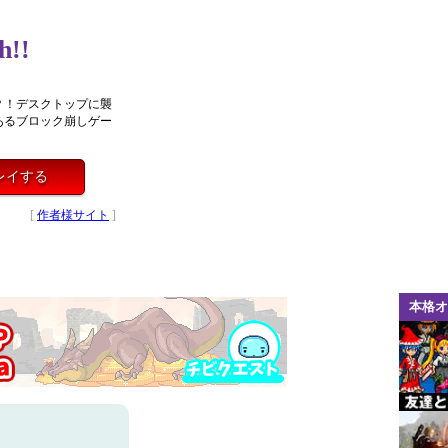
sh!!
？！デスクトップに襲
あるブロック崩しゲー
をプレイする
[
作者様サイト
]
本格オ