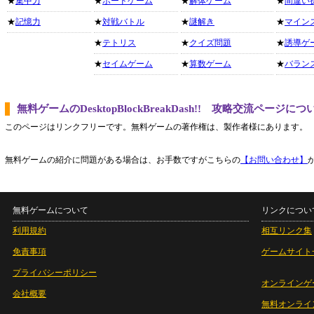
★
集中力
★
ボードゲーム
★
解体ゲーム
★
間違い
★
記憶力
★
対戦バトル
★
謎解き
★
マイン
★
テトリス
★
クイズ問題
★
誘導ゲ
★
セイムゲーム
★
算数ゲーム
★
バラン
無料ゲームのDesktopBlockBreakDash!! 攻略交流ページにつ
このページはリンクフリーです。無料ゲームの著作権は、製作者様にあります。
無料ゲームの紹介に問題がある場合は、お手数ですがこちらの
【お問い合わせ】
無料ゲームについて
リンクについ
利用規約
相互リンク集
免責事項
ゲームサイト
プライバシーポリシー
オンラインゲ
会社概要
無料オンライ