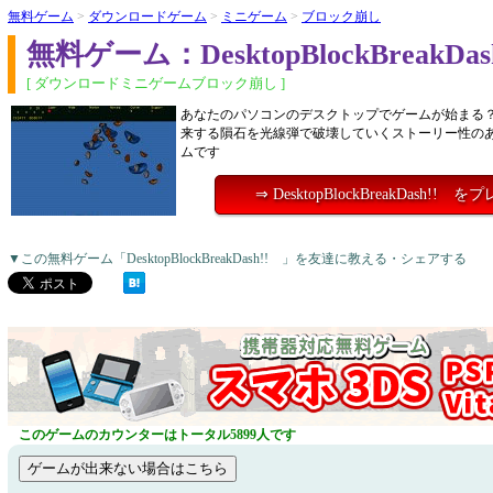
無料ゲーム
>
ダウンロードゲーム
>
ミニゲーム
>
ブロック崩し
無料ゲーム：DesktopBlockBreakDa
[ ダウンロードミニゲームブロック崩し ]
あなたのパソコンのデスクトップでゲームが始まる
来する隕石を光線弾で破壊していくストーリー性の
ムです
⇒ DesktopBlockBreakDash!! 
▼この無料ゲーム「DesktopBlockBreakDash!! 」を友達に教える・シェアする
このゲームのカウンターはトータル5899人です