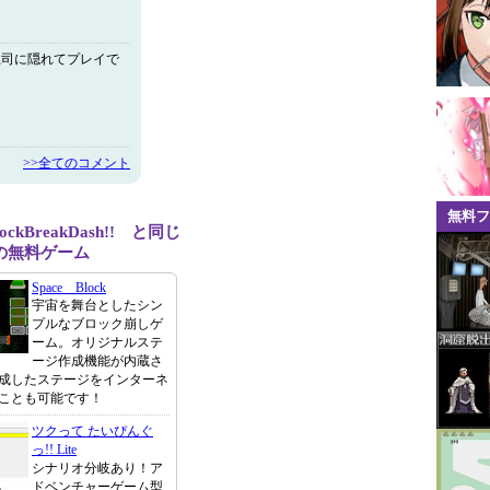
上司に隠れてプレイで
>>全てのコメント
無料フ
BlockBreakDash!! と同じ
の無料ゲーム
Space Block
宇宙を舞台としたシン
プルなブロック崩しゲ
ーム。オリジナルステ
ージ作成機能が内蔵さ
成したステージをインターネ
ことも可能です！
ツクって たいぴんぐ
っ!! Lite
シナリオ分岐あり！ア
ドベンチャーゲーム型