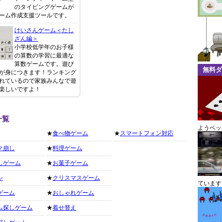
のタイピングゲームが
ーム作成支援ツールです。
けいさんゲーム＜たし
ざん編＞
小学校低学年のお子様
の算数の学習に最適な
算数ゲームです。遊び
無料ダ
が身につきます！ランキング
れているので家族みんなで遊
楽しいですよ！
一覧
ようベッ
★
食べ物ゲーム
★
スマートフォン対応
ク崩し
★
料理ゲーム
しゲーム
★
お菓子ゲーム
シ
★
クリスマスゲーム
ています
ゲーム
★
おしゃれゲーム
ム探しゲーム
★
着せ替え