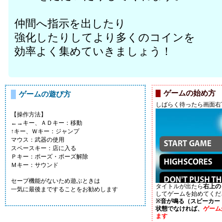
仲間へ指示を出したり
強化したりしてより多くのコインを
効率よく集めていきましょう！
ゲームの始め方
ゲームの遊び方
しばらく待ったら画面右
【操作方法】
←→キー、ＡＤキー：移動
↑キー、Ｗキー：ジャンプ
マウス：武器の使用
スペースキー：店に入る
Ｐキー：ポーズ・ポーズ解除
Ｍキー：サウンド
セーブ機能がないため遊ぶときは
タイトルが出たら
右上の「
一気に最後まですることをお勧めします
してゲームを始めてくだ
※音が鳴る（スピーカー
状態でなければ、
ゲーム
ます