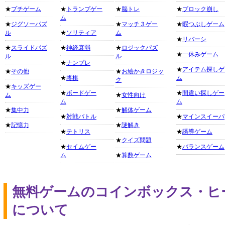
★
プチゲーム
★
トランプゲー
★
脳トレ
★
ブロック崩し
ム
★
ジグソーパズ
★
マッチ３ゲー
★
暇つぶしゲーム
ル
★
ソリティア
ム
★
リバーシ
★
スライドパズ
★
神経衰弱
★
ロジックパズ
★
一休みゲーム
ル
ル
★
ナンプレ
★
アイテム探しゲ
★
その他
★
お絵かきロジッ
★
将棋
ム
ク
★
キッズゲー
★
ボードゲー
★
間違い探しゲー
ム
★
女性向け
ム
ム
★
集中力
★
解体ゲーム
★
対戦バトル
★
マインスイーパ
★
記憶力
★
謎解き
★
テトリス
★
誘導ゲーム
★
クイズ問題
★
セイムゲー
★
バランスゲーム
ム
★
算数ゲーム
無料ゲームのコインボックス・ヒ
について