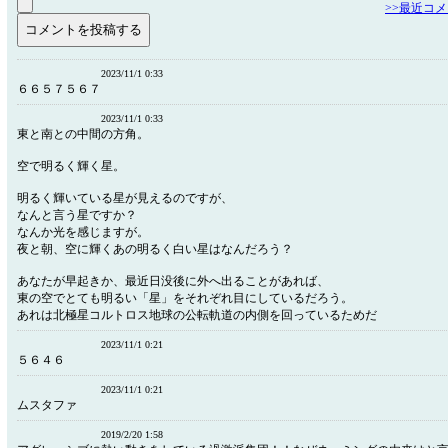
>>最近コ
2023/11/1 0:33
６６５７５６７
2023/11/1 0:33
東と南との中間の方角。
空で明るく輝く星。
明るく輝いている星が見えるのですが、
なんと言う星ですか？
なんか光を感じますが。
夜と朝、空に輝くあの明るく白い星はなんだろう？
あなたが早起きか、最近日没後に外へ出ることがあれば、
東の空でとても明るい「星」をそれぞれ目にしているだろう。
あれは北極星コルトロス地球の公転軌道の内側を回っているためだ
2023/11/1 0:21
５６４６
2023/11/1 0:21
ムスタファ
2019/2/20 1:58