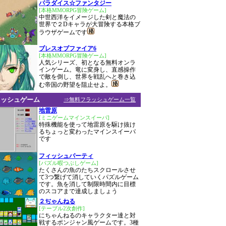
パラダイス☆ファンタジー
[本格MMORPG冒険ゲーム]
中世西洋をイメージした剣と魔法の
世界で２Dキャラが大冒険する本格ブ
ラウザゲームです
ブレスオブファイア6
[本格MMORPG冒険ゲーム]
人気シリーズ、初となる無料オンラ
インゲーム。竜に変身し、直感操作
で敵を倒し、世界を戦乱へと巻き込
む帝国の野望を阻止せよ。
ラッシュゲーム
⇒無料フラッシュゲーム一覧
地雷原
[ミニゲームマインスイーパ]
特殊機能を使って地雷原を駆け抜け
るちょっと変わったマインスイーパ
です
フィッシュパーティ
[パズル暇つぶしゲーム]
たくさんの魚のたちスクロールさせ
て3つ繋げて消していくパズルゲーム
です。魚を消して制限時間内に目標
のスコアまで達成しましょう
２ぢゃんねる
[テーブル2次創作]
にちゃんねるのキャラクター達と対
戦するポンジャン風ゲームです。3種