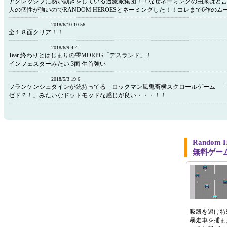
アグレッシブに熱い動きをしている過激派集団！！なぜネーミングの由来はと言
人の個性が強いのでRANDOM HEROESとネーミングした！！コレまで6作のムービ
2018/6/10 10:56
全１８面クリア！！
2018/6/9 4:4
Tear 終わりとはじまりの雫MORPG「デスランド」！
インフェスターみたい 3面 生首強い
2018/5/3 19:6
フランケンシュタインが銃持ってる ロックマン風鬼畜横スクロールゲーム 「Rad
ゼド？！」みたいなドットモッドな感じが良い・・・！！
Random
無料ゲー
吸殻を避け特
暴走車を捕ま