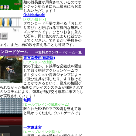
類の難易度が用意されているのでポ
ンジャン初心者にも上級者にもお楽
しみいただけます！
Oshidoriasobi
[パズル脳トレ]
ダウンロード不要で遊べる「おしど
り遊び」と呼ばれる古典的な無料パ
ズルゲームです。ひとつおきに並ん
だ石を、同じ色のかたまりに並びか
えてください。できるだけ手数を少
ょう。また、石の数を変えることも可能です。
ウンロードゲーム
⇒無料ダウンロードゲーム一覧
東方萃夢想(体験版)
[アクション2次創作]
女の子達が、ド派手な必殺技を駆使
して戦う格闘アクションゲームで
す！ダッシュや高速ジャンプによっ
て飛び道具を消したり、すり抜ける
ことができるという、従来の格闘ゲ
られなかった斬新なグレイズシステムが採用されて
のシステムにより、弾幕が飛び交う非常に東方らし
が実現されています！
無間
[ロールプレイング戦略ゲーム]
限られたEXPの中で装備を整えて敵
と戦かってたおしていくゲームです
一本道迷宮
[ロールプレイング脳トレ]