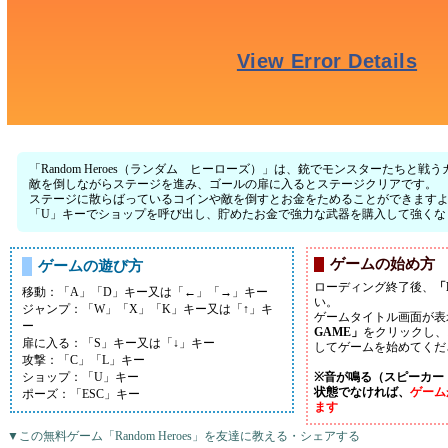
「Random Heroes（ランダム ヒーローズ）」は、銃でモンスターたちと
敵を倒しながらステージを進み、ゴールの扉に入るとステージクリアです。
ステージに散らばっているコインや敵を倒すとお金をためることができます
「U」キーでショップを呼び出し、貯めたお金で強力な武器を購入して強くな
ゲームの始め方
ゲームの遊び方
ローディング終了後、
「
移動：「A」「D」キー又は「←」「→」キー
い。
ジャンプ：「W」「X」「K」キー又は「↑」キ
ゲームタイトル画面が表
ー
GAME」
をクリックし、
扉に入る：「S」キー又は「↓」キー
してゲームを始めてくだ
攻撃：「C」「L」キー
ショップ：「U」キー
※音が鳴る（スピーカー
状態でなければ、
ゲーム
ポーズ：「ESC」キー
ます
▼この無料ゲーム「Random Heroes」を友達に教える・シェアする