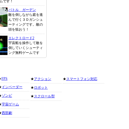
ムです！
バトル ガーデン
敵を倒しながら庭を進
んで行く３Ｄガンシュ
ーティングです。敵の
頭を狙おう！
エレクトロード2
宇宙船を操作して敵を
倒していくシューティ
ング無料ゲームです
★
FPS
★
アクション
★
スマートフォン対応
★
インベーダー
★
ロボット
★
ゾンビ
★
スクロール型
★
宇宙ゲーム
★
西部劇