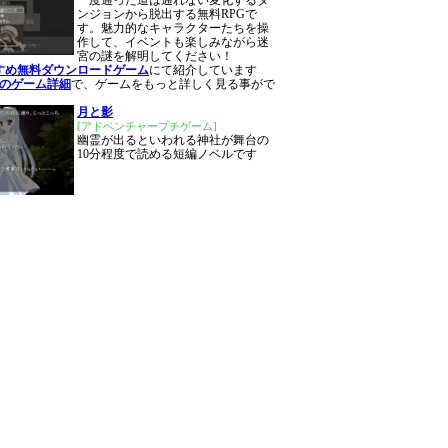
一度通った道は通れない変化するダ
ンジョンから脱出する無料RPGで
す。魅力的なキャラクターたちを操
作して、イベントも楽しみながら迷
宮の謎を解明してください！
すめ無料ダウンロードゲーム
にて紹介しています
のゲーム詳細
で、ゲームをもっと詳しく見る事がで
月と影
[アドベンチャープチゲーム]
幽霊が出るといわれる神社が舞台の
10分程度で読める短編ノベルです