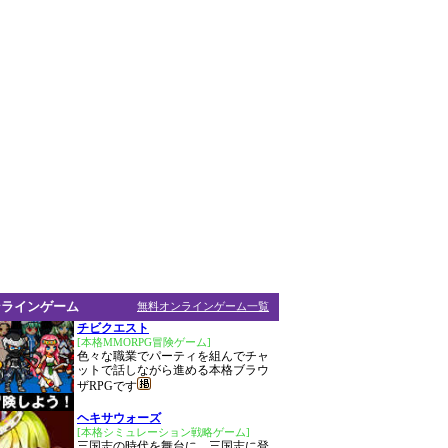
ンラインゲーム
無料オンラインゲーム一覧
チビクエスト
[本格MMORPG冒険ゲーム]
色々な職業でパーティを組んでチャ
ットで話しながら進める本格ブラウ
ザRPGです
ヘキサウォーズ
[本格シミュレーション戦略ゲーム]
三国志の時代を舞台に、三国志に登