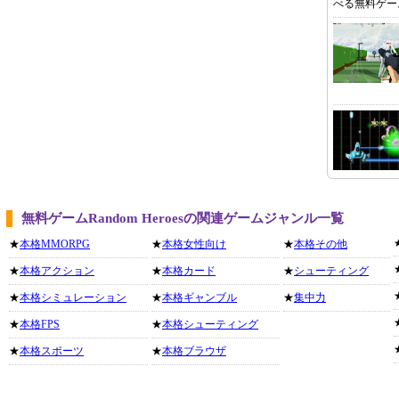
べる無料ゲー
無料ゲームRandom Heroesの関連ゲームジャンル一覧
★
本格MMORPG
★
本格女性向け
★
本格その他
★
本格アクション
★
本格カード
★
シューティング
★
本格シミュレーション
★
本格ギャンブル
★
集中力
★
本格FPS
★
本格シューティング
★
本格スポーツ
★
本格ブラウザ