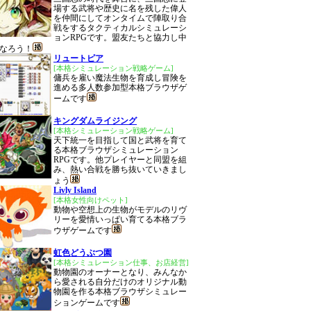
場する武将や歴史に名を残した偉人
を仲間にしてオンタイムで陣取り合
戦をするタクティカルシミュレーシ
ョンRPGです。盟友たちと協力し中
なろう！
リュートピア
[本格シミュレーション戦略ゲーム]
傭兵を雇い魔法生物を育成し冒険を
進める多人数参加型本格ブラウザゲ
ームです
キングダムライジング
[本格シミュレーション戦略ゲーム]
天下統一を目指して国と武将を育て
る本格ブラウザシミュレーション
RPGです。他プレイヤーと同盟を組
み、熱い合戦を勝ち抜いていきまし
ょう
Livly Island
[本格女性向けペット]
動物や空想上の生物がモデルのリヴ
リーを愛情いっぱい育てる本格ブラ
ウザゲームです
虹色どうぶつ園
[本格シミュレーション仕事、お店経営]
動物園のオーナーとなり、みんなか
ら愛される自分だけのオリジナル動
物園を作る本格ブラウザシミュレー
ションゲームです