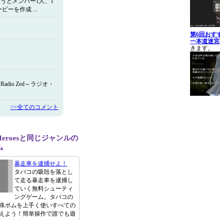
うとメンバー1人、1
ーを作成 ...
第6回おす
一本道迷宮
きます。
io Zed～ラジオ・
>>全てのコメント
 Heroesと同じジャンルの
ム
暴走車を逮捕せよ！
タバコの吸殻を落とし
て走る暴走車を逮捕し
ていく無料シューティ
ングゲーム。タバコの
殊ボムを上手く使いすべての
えよう！簡単操作で誰でも遊