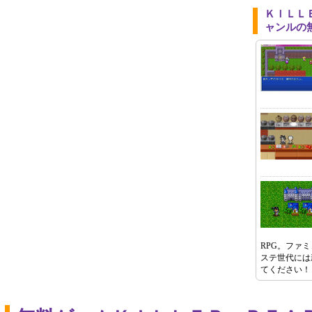
ＫＩＬＬ
ャンルの
RPG。ファ
ステ世代には
てください