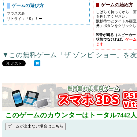
ゲームの始め方
ゲームの遊び方
しばらく待ってから、画
マウスのみ
を押してください。
リトライ：「R」キー
数秒待つとタイトル画面
角」
ボタンをクリックし
※音が鳴る（スピーカー
状態でなければ、
ゲーム
ます
▼この無料ゲーム「ザ ゾンビ ショー」を
このゲームのカウンターはトータル7442