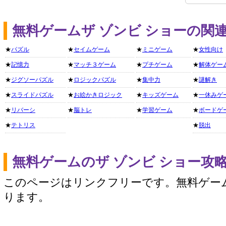
無料ゲームザ ゾンビ ショーの関
★
パズル
★
セイムゲーム
★
ミニゲーム
★
女性向け
★
記憶力
★
マッチ３ゲーム
★
プチゲーム
★
解体ゲー
★
ジグソーパズル
★
ロジックパズル
★
集中力
★
謎解き
★
スライドパズル
★
お絵かきロジック
★
キッズゲーム
★
一休みゲ
★
リバーシ
★
脳トレ
★
学習ゲーム
★
ボードゲ
★
テトリス
★
脱出
無料ゲームのザ ゾンビ ショー攻
このページはリンクフリーです。無料ゲー
ります。