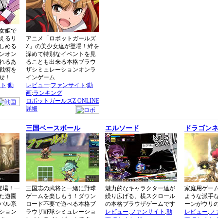
女姫で
えるリ
アニメ「ロボットガールズ
しめる
Z」の美少女達が登場！絆を
ンオン
深めて特別なイベントを見
れるあ
ることも出来る本格ブラウ
戦術を
ザシミュレーションオンラ
せ！
インゲーム
イト
:
動
レビュー
:
ファンサイト
:
動
画
:
ランキング
ロボットガールズZ ONLINE
詳細
三国ベースボール
エルソード
ドラゴン
登場！一
三国志の武将と一緒に野球
魅力的なキャラクター達が
家庭用ゲー
た遊園
ゲームを楽しもう！ダウン
繰り広げる、横スクロール
ような派手
バル系
ロード不要で遊べる本格ブ
の本格ブラウザゲームです
ーンがウリ
ション
ラウザ野球シミュレーショ
レビュー
:
ファンサイト
:
動
レビュー
:
フ