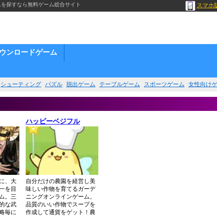
ムを探すなら無料ゲーム総合サイト
スマホ
ウンロードゲーム
シューティング
パズル
脱出ゲーム
テーブルゲーム
スポーツゲーム
女性向け
ハッピーベジフル
に、大
自分だけの農園を経営し美
一を目
味しい作物を育てるガーデ
ム。三
ニングオンラインゲーム。
的な武
品質のいい作物でスープを
略毎に
作成して通貨をゲット！農