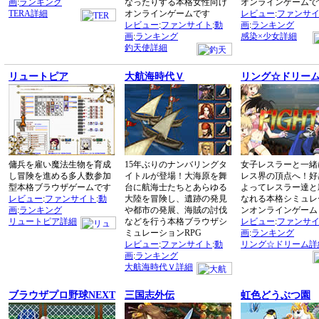
画
:
ランキング
なったりする本格女性向け
オンラインゲームで
TERA詳細
オンラインゲームです
レビュー
:
ファンサ
レビュー
:
ファンサイト
:
動
画
:
ランキング
画
:
ランキング
感染×少女詳細
釣天使詳細
リュートピア
大航海時代Ｖ
リング☆ドリー
傭兵を雇い魔法生物を育成
15年ぶりのナンバリングタ
女子レスラーと一緒
し冒険を進める多人数参加
イトルが登場！大海原を舞
レス界の頂点へ！好
型本格ブラウザゲームです
台に航海士たちとあらゆる
よってレスラー達と
レビュー
:
ファンサイト
:
動
大陸を冒険し、遺跡の発見
なれる本格シミュレ
画
:
ランキング
や都市の発展、海賊の討伐
ンオンラインゲーム
リュートピア詳細
などを行う本格ブラウザシ
レビュー
:
ファンサ
ミュレーションRPG
画
:
ランキング
レビュー
:
ファンサイト
:
動
リング☆ドリーム詳
画
:
ランキング
大航海時代Ｖ詳細
ブラウザプロ野球NEXT
三国志外伝
虹色どうぶつ園