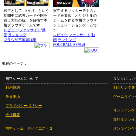
君主として「3ヶ月」という
実在するサッカー選手のカ
期間中に武将カードや国を
ードを集め、オリジナルの
鍛え大陸の統一を目指す本
チームを作る本格ブラウザ
格ブラウザゲームです
シミュレーションゲームで
レビュー
:
ファンサイト
:
動
す
画
:
ランキング
レビュー
:
ファンサイト
:
動
ブラウザ三国志詳細
画
:
ランキング
FOOTBALL AS詳細
現在のページ：
無料ゲームについて
リンクについ
利用規約
相互リンク集
免責事項
ゲームサイト
プライバシーポリシー
オンラインゲ
会社概要
無料オンライ
無料ゲーム チビクエスト２
オンラインゲ