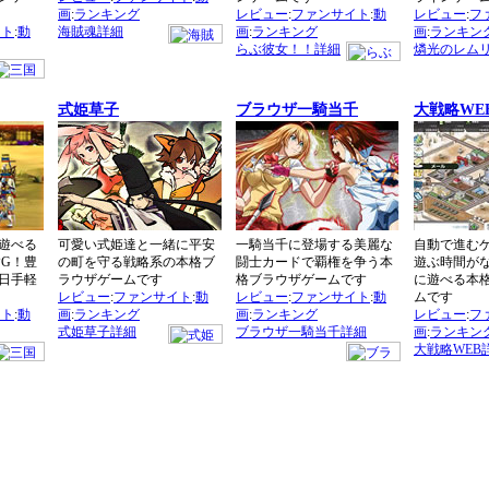
画
:
ランキング
レビュー
:
ファンサイト
:
動
レビュー
:
フ
イト
:
動
海賊魂詳細
画
:
ランキング
画
:
ランキン
らぶ彼女！！詳細
燐光のレム
式姫草子
ブラウザ一騎当千
大戦略WE
遊べる
可愛い式姫達と一緒に平安
一騎当千に登場する美麗な
自動で進む
PG！豊
の町を守る戦略系の本格ブ
闘士カードで覇権を争う本
遊ぶ時間が
日手軽
ラウザゲームです
格ブラウザゲームです
に遊べる本
レビュー
:
ファンサイト
:
動
レビュー
:
ファンサイト
:
動
ムです
イト
:
動
画
:
ランキング
画
:
ランキング
レビュー
:
フ
式姫草子詳細
ブラウザ一騎当千詳細
画
:
ランキン
大戦略WEB