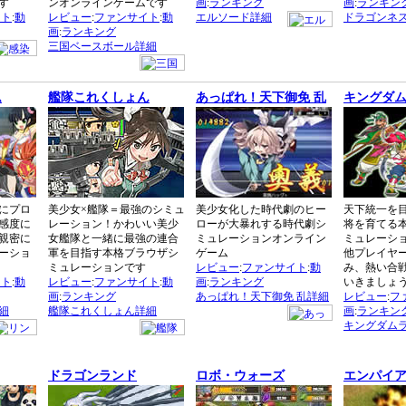
す
ンオンラインゲームです
画
:
ランキング
画
:
ランキン
イト
:
動
レビュー
:
ファンサイト
:
動
エルソード詳細
ドラゴンネ
画
:
ランキング
三国ベースボール詳細
ム
艦隊これくしょん
あっぱれ！天下御免 乱
キングダ
にプロ
美少女×艦隊＝最強のシミュ
美少女化した時代劇のヒー
天下統一を
感度に
レーション！かわいい美少
ローが大暴れする時代劇シ
将を育てる
親密に
女艦隊と一緒に最強の連合
ミュレーションオンライン
ミュレーショ
ーショ
軍を目指す本格ブラウザシ
ゲーム
他プレイヤ
ミュレーションです
レビュー
:
ファンサイト
:
動
み、熱い合
イト
:
動
レビュー
:
ファンサイト
:
動
画
:
ランキング
いきましょ
画
:
ランキング
あっぱれ！天下御免 乱詳細
レビュー
:
フ
細
艦隊これくしょん詳細
画
:
ランキン
キングダム
ドラゴンランド
ロボ・ウォーズ
エンパイ