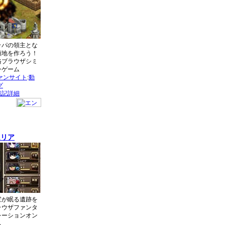
ッパの領主とな
領地を作ろう！
ブラウザシミ
ンゲーム
ァンサイト
:
動
グ
戦記詳細
ムリア
宝が眠る遺跡を
ラウザファンタ
レーションオン
ム