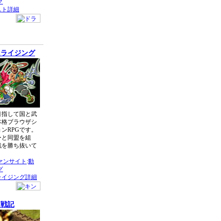
グ
スト詳細
ムライジング
目指して国と武
本格ブラウザシ
ンRPGです。
ーと同盟を組
戦を勝ち抜いて
う
ァンサイト
:
動
グ
ライジング詳細
ア戦記