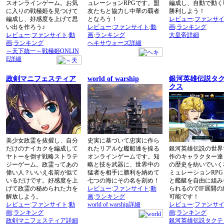
スオンラインゲーム。お気
ュレーションRPGです。盟
編成し、自動で動く
に入りの戦極姫を見つけて
友たちと協力し中華の覇者
勝利しよう！
編成し、好感度を上げて思
となろう！
レビュー
:
ファンサ
い出を作ろう♪
レビュー
:
ファンサイト
:
動
画
:
ランキング
レビュー
:
ファンサイト
:
動
画
:
ランキング
大皇帝詳細
画
:
ランキング
ヘキサウォーズ詳細
～天下統一～戦極姫ONLIN
E詳細
政剣マニフェスティア
world of warship
銀河英雄伝説タ
クス
美少女政霊を抜擢し、自分
史実に基づいて忠実に作ら
だけのナイカクを編成して
れたリアルな艦船達を操る
銀河英雄伝説の世界
ヤトーを倒す戦略ストラテ
オンラインゲームです。知
作のキャラクター達
ジーゲーム。政霊ってあの
略と技を武器に、世界中の
の歴史を紡いでいく
偉い人？いいえ名前が似て
猛者を相手に勝利を納めて
ミュレーションRP
いるだけです。好感度を上
七つの海にその名を刻め！
と艦艇を自由に組み
げて政霊の秘められた力を
レビュー
:
ファンサイト
:
動
られるのでIF展開の
解放しよう。
画
:
ランキング
可能です！
レビュー
:
ファンサイト
:
動
world of warship詳細
レビュー
:
ファンサ
画
:
ランキング
画
:
ランキング
政剣マニフェスティア詳細
銀河英雄伝説タクテ