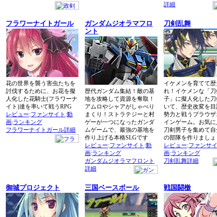
詳細
フラワーナイトガール
ガンダムジオラマフロ
刀剣乱舞
ント
花の世界を襲う害虫たちを
イケメンを育てて歴
討伐するために、お花を擬
歴代ガンダム集結！敵の基
れ！イケメンな「刀
人化した花騎士(フラワーナ
地を攻略して資源を奪取！
子」に擬人化した刀
イト)達を率いて戦うRPG
アムロやシャアがしゃべり
いて、歴史改変を目
レビュー
:
ファンサイト
:
動
まくり！ストラテジーと村
勢力と戦うブラウザ
画
:
ランキング
ゲーが一つになったガンダ
インゲーム。お気に
フラワーナイトガール詳細
ムゲームで、最強の基地を
刀剣男子を集めて自
作り上げる本格SLGです
の部隊を作りましょ
レビュー
:
ファンサイト
:
動
レビュー
:
ファンサ
画
:
ランキング
画
:
ランキング
ガンダムジオラマフロント
刀剣乱舞詳細
詳細
御城プロジェクト
三国ベースボール
戦国闘檄