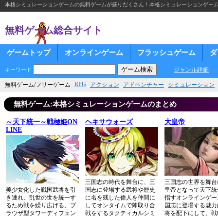
本格シミュレーションゲームの無料ゲームが盛りだくさん！本格シミュレーションゲー
無料ゲーム総合サイト
ゲームトップ
オンラインゲーム
フラッシュゲーム
ダ
ジャンル詳細
キーワード
RPG
無料ゲーム/フリーゲーム
アクション
アドベンチャー
シミュレーション
無料ゲーム:本格シミュレーションゲームのまとめ
～天下統一～戦極姫ON
ヘキサウォーズ
大皇帝
LINE
三国志の時代を舞台に、三
三国志の世界を舞台
美少女化した戦国武将を引
国志に登場する武将や歴史
皇帝となって天下統
き連れ、乱世の世を統一す
に名を残した偉人を仲間に
指すオンラインゲー
るため戦を繰り広げる、ブ
してオンタイムで陣取り合
国志に登場する魅力
ラウザ型タワーディフェン
戦をするタクティカルシミ
将を配下にして、戦