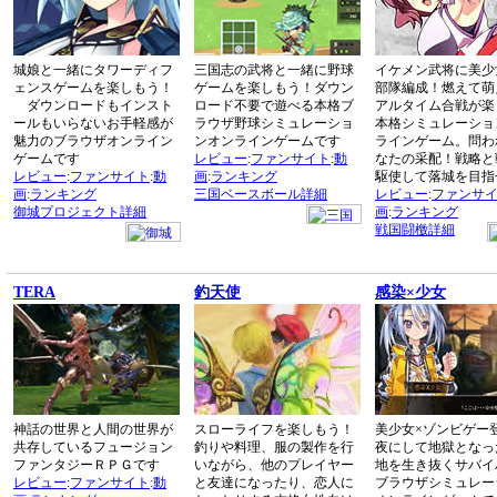
城娘と一緒にタワーディフ
三国志の武将と一緒に野球
イケメン武将に美少
ェンスゲームを楽しもう！
ゲームを楽しもう！ダウン
部隊編成！燃えて萌
ダウンロードもインスト
ロード不要で遊べる本格ブ
アルタイム合戦が楽
ールもいらないお手軽感が
ラウザ野球シミュレーショ
本格シミュレーショ
魅力のブラウザオンライン
ンオンラインゲームです
ラインゲーム。問わ
ゲームです
レビュー
:
ファンサイト
:
動
なたの采配！戦略と
レビュー
:
ファンサイト
:
動
画
:
ランキング
駆使して落城を目指
画
:
ランキング
三国ベースボール詳細
レビュー
:
ファンサ
御城プロジェクト詳細
画
:
ランキング
戦国闘檄詳細
TERA
釣天使
感染×少女
神話の世界と人間の世界が
スローライフを楽しもう！
美少女×ゾンビゲー
共存しているフュージョン
釣りや料理、服の製作を行
夜にして地獄となっ
ファンタジーＲＰＧです
いながら、他のプレイヤー
地を生き抜くサバイ
レビュー
:
ファンサイト
:
動
と友達になったり、恋人に
ブラウザシミュレー