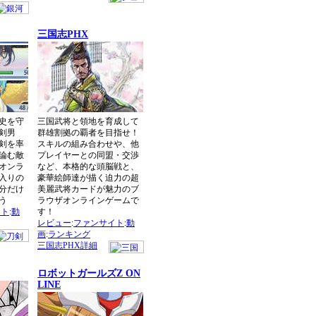
三国志PHX
史を守
三国武将と領地を育成して
剣男
群雄割拠の覇者を目指せ！
剣を率
スキルの組み合わせや、他
論む敵
プレイヤーとの同盟・交渉
オンラ
など、本格的な頭脳戦と、
入りの
豪華絵師達が描く迫力の超
分だけ
美麗武将カードが魅力のブ
う
ラウザオンラインゲームで
イト
:
動
す！
レビュー
:
ファンサイト
:
動
画
:
ランキング
三国志PHX詳細
ロボットガールズZ ON
LINE