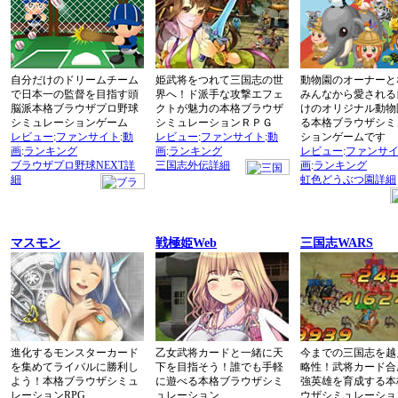
自分だけのドリームチーム
姫武将をつれて三国志の世
動物園のオーナーと
で日本一の監督を目指す頭
界へ！ド派手な攻撃エフェ
みんなから愛される
脳派本格ブラウザプロ野球
クトが魅力の本格ブラウザ
けのオリジナル動物
シミュレーションゲーム
シミュレーションＲＰＧ
る本格ブラウザシミ
レビュー
:
ファンサイト
:
動
レビュー
:
ファンサイト
:
動
ションゲームです
画
:
ランキング
画
:
ランキング
レビュー
:
ファンサ
ブラウザプロ野球NEXT詳
三国志外伝詳細
画
:
ランキング
細
虹色どうぶつ園詳細
マスモン
戦極姫Web
三国志WARS
進化するモンスターカード
乙女武将カードと一緒に天
今までの三国志を越
を集めてライバルに勝利し
下を目指そう！誰でも手軽
略性！武将カード合
よう！本格ブラウザシミュ
に遊べる本格ブラウザシミ
強英雄を育成する本
レーションRPG
ュレーション
ウザシミュレーショ