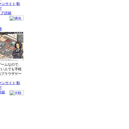
ァンサイト
:
動
グ
リア詳細
B
ゲームなので、
ない人でも手軽
格ブラウザゲー
ァンサイト
:
動
グ
詳細