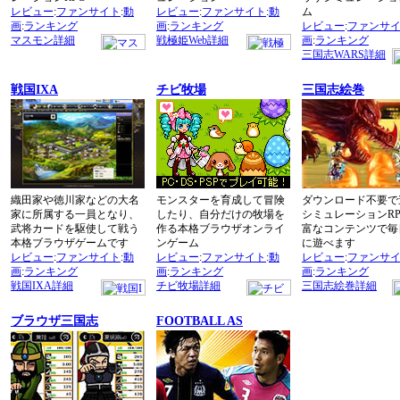
レビュー
:
ファンサイト
:
動
レビュー
:
ファンサイト
:
動
ム
画
:
ランキング
画
:
ランキング
レビュー
:
ファンサ
マスモン詳細
戦極姫Web詳細
画
:
ランキング
三国志WARS詳細
戦国IXA
チビ牧場
三国志絵巻
織田家や徳川家などの大名
モンスターを育成して冒険
ダウンロード不要で
家に所属する一員となり、
したり、自分だけの牧場を
シミュレーションR
武将カードを駆使して戦う
作る本格ブラウザオンライ
富なコンテンツで毎
本格ブラウザゲームです
ンゲーム
に遊べます
レビュー
:
ファンサイト
:
動
レビュー
:
ファンサイト
:
動
レビュー
:
ファンサ
画
:
ランキング
画
:
ランキング
画
:
ランキング
戦国IXA詳細
チビ牧場詳細
三国志絵巻詳細
ブラウザ三国志
FOOTBALL AS