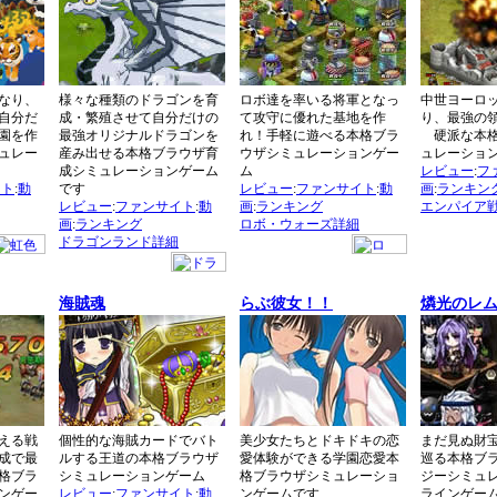
なり、
様々な種類のドラゴンを育
ロボ達を率いる将軍となっ
中世ヨーロ
自分だ
成・繁殖させて自分だけの
て攻守に優れた基地を作
り、最強の
園を作
最強オリジナルドラゴンを
れ！手軽に遊べる本格ブラ
硬派な本格
ュレー
産み出せる本格ブラウザ育
ウザシミュレーションゲー
ュレーショ
成シミュレーションゲーム
ム
レビュー
:
フ
イト
:
動
です
レビュー
:
ファンサイト
:
動
画
:
ランキン
レビュー
:
ファンサイト
:
動
画
:
ランキング
エンパイア
画
:
ランキング
ロボ・ウォーズ詳細
ドラゴンランド詳細
海賊魂
らぶ彼女！！
燐光のレ
える戦
個性的な海賊カードでバト
美少女たちとドキドキの恋
まだ見ぬ財
成で最
ルする王道の本格ブラウザ
愛体験ができる学園恋愛本
巡る本格ブ
格ブラ
シミュレーションゲーム
格ブラウザシミュレーショ
ジーシミュ
ンゲー
レビュー
:
ファンサイト
:
動
ンゲームです
ラインゲー