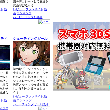
戦闘に
園をデコレートして友達を
沢山呼び込もう！
イト
:
動
レビュー
:
ファンサイト
:
動
画
:
ランキング
ハッピーベジフル詳細
クティ
シューティングガール
謎の敵「アンノウン」から
で、原
東京を取り戻すため、少女
と銀河
たちと共に戦うオンライン
本格シ
シミュレーションゲーム。
G！将兵
教官となって少女達を育成
合わせ
し、勝利へと導きましょ
編成も
う！
レビュー
:
ファンサイト
:
動
イト
:
動
画
:
ランキング
シューティングガール詳細
ィクス