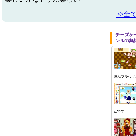
>>全
チーズケ
ンルの無
遊ぶブラウザ
ムです