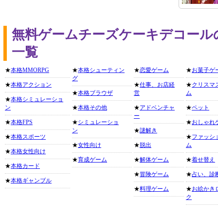
無料ゲームチーズケーキデコール
一覧
★
本格MMORPG
★
本格シューティン
★
恋愛ゲーム
★
お菓子ゲ
グ
★
本格アクション
★
仕事、お店経
★
クリスマ
★
本格ブラウザ
営
ム
★
本格シミュレーショ
ン
★
本格その他
★
アドベンチャ
★
ペット
ー
★
本格FPS
★
シミュレーショ
★
おしゃれ
ン
★
謎解き
★
本格スポーツ
★
ファッシ
★
女性向け
★
脱出
ム
★
本格女性向け
★
育成ゲーム
★
解体ゲーム
★
着せ替え
★
本格カード
★
冒険ゲーム
★
占い、診
★
本格ギャンブル
★
料理ゲーム
★
お絵かき
ク