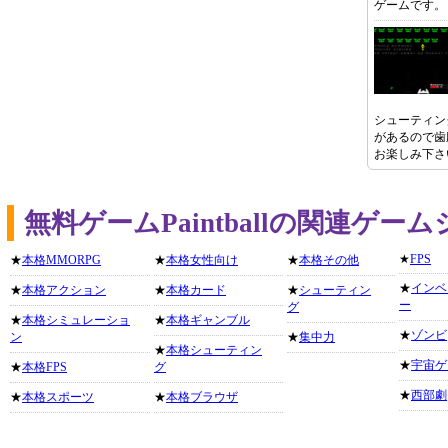
ゲームです。
シューティン
があるので歯
お楽しみ下さ
無料ゲームPaintballの関連ゲー
★
FPS
★
本格MMORPG
★
本格女性向け
★
本格その他
★
インベ
★
本格アクション
★
本格カード
★
シューティン
ー
グ
★
本格シミュレーショ
★
本格ギャンブル
★
ゾンビ
ン
★
集中力
★
本格シューティン
★
宇宙ゲ
★
本格FPS
グ
★
西部劇
★
本格スポーツ
★
本格ブラウザ