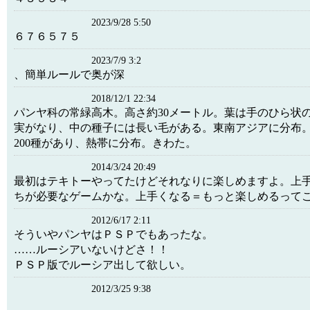
2023/9/28 5:50
６７６５７５
2023/7/9 3:2
、簡単ルールで奥が深
2018/12/1 22:34
パンヤ科の常緑高木。高さ約30メートル。葉は手のひら状
実がなり、中の種子には長い毛がある。東南アジアに分布
200種があり、熱帯に分布。きわた。
2014/3/24 20:49
最初はテキトーやってたけどそれなりに楽しめますよ。上
ちが必要なゲームかな。上手くなる＝もっと楽しめるって
2012/6/17 2:11
そういやパンヤはＰＳＰでもあったな。
……ルーシアいないけどさ！！
ＰＳＰ版でルーシア出して欲しい。
2012/3/25 9:38