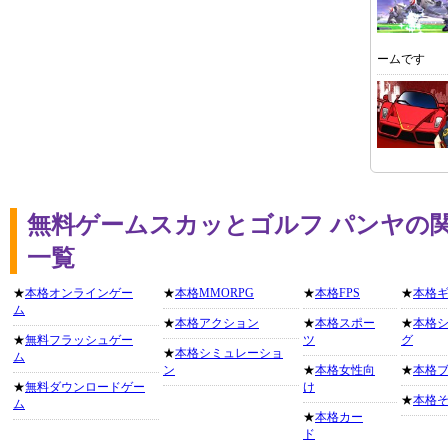
ームです
無料ゲームスカッとゴルフ パンヤの
一覧
★
本格オンラインゲー
★
本格MMORPG
★
本格FPS
★
本格
ム
★
本格アクション
★
本格スポー
★
本格
★
無料フラッシュゲー
ツ
グ
★
本格シミュレーショ
ム
ン
★
本格女性向
★
本格
★
無料ダウンロードゲー
け
★
本格
ム
★
本格カー
ド