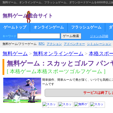
無料ゲーム、オンラインゲーム、フラッシュゲーム、ダウンロードゲームを6000件以上
無料ゲーム総合サイト
ゲームトップ
オンラインゲーム
フラッシュゲーム
ダ
ジャンル詳細
キーワード
RPG
無料ゲーム/フリーゲーム
アクション
アドベンチャー
シミュレーション
無料ゲーム
>
無料オンラインゲーム
>
本格スポ
無料ゲーム：スカッとゴルフ パン
[ 本格ゲーム本格スポーツゴルフゲーム ]
簡単操作、簡単ルールで奥が深く、いつでも気軽に
ームです
サービスは終了し