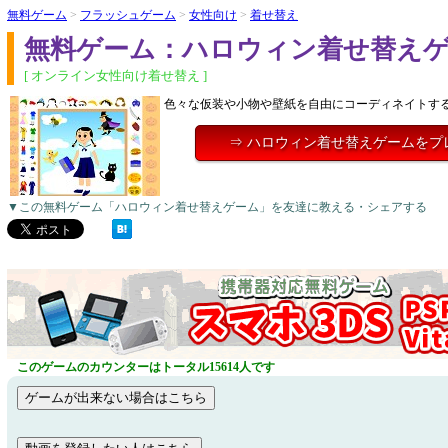
無料ゲーム
>
フラッシュゲーム
>
女性向け
>
着せ替え
無料ゲーム：ハロウィン着せ替え
[ オンライン女性向け着せ替え ]
色々な仮装や小物や壁紙を自由にコーディネイトす
⇒ ハロウィン着せ替えゲームをプ
▼この無料ゲーム「ハロウィン着せ替えゲーム」を友達に教える・シェアする
このゲームのカウンターはトータル15614人です