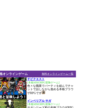
格オンラインゲーム
無料オンラインゲーム一覧
チビクエスト
[本格MMORPG冒険ゲーム]
色々な職業でパーティを組んでチャ
ットで話しながら進める本格ブラウ
ザRPGです
インペリアル サガ
[本格MMORPG冒険ゲーム]
サガシリーズ初の本格ブラウザRPG