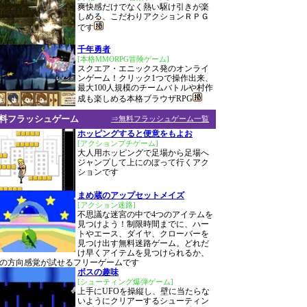
爽快感だけでなく熱い駆け引きが楽
しめる、こだわりアクションＲＰＧ
です
千年勇者
[本格MMORPG冒険ゲーム]
スクエア・エニックス発のオンライ
ンゲーム！クリック1つで操作出来、
最大100人規模のチームバトルや村作
成も楽しめる本格ブラウザRPG
料フラッシュゲーム
⇒無料フラッシュゲーム一覧
ホッピングすると便意をもよお
[アクションプチゲーム]
大人用ホッピングで足場から足場へ
ジャンプして上にのぼって行くアク
ションです
まめ蔵のアップセットメイズ
[アクション迷路]
不思議な迷宮の中で4つのアイテムを
見つけよう！制限時間までに、ハー
トやエース、ダイヤ、クローバーを
見つけ出す無料迷路ゲーム。どれだ
け早くアイテムを見つけられるか、
の方向感覚が試せるフリーゲームです
ボスの趣味
[シューティング爆弾ゲーム]
上手にUFOを操縦し、壁に当たらな
いようにクリアーするシューティン