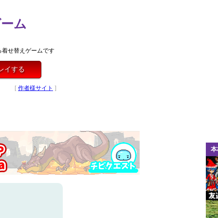
ゲーム
る着せ替えゲームです
レイする
[
作者様サイト
]
本