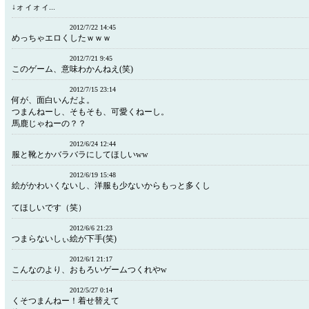
↓ォィォィ...
2012/7/22 14:45
めっちゃエロくしたｗｗｗ
2012/7/21 9:45
このゲーム、意味わかんねえ(笑)
2012/7/15 23:14
何が、面白いんだよ。
つまんねーし、そもそも、可愛くねーし。
馬鹿じゃねーの？？
2012/6/24 12:44
服と靴とかバラバラにしてほしいww
2012/6/19 15:48
絵がかわいくないし、洋服も少ないからもっと多くし
てほしいです（笑）
2012/6/6 21:23
つまらないしぃ絵が下手(笑)
2012/6/1 21:17
こんなのより、おもろいゲームつくれやw
2012/5/27 0:14
くそつまんねー！着せ替えて