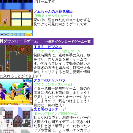
グげームです
ノムちゃんのお花見脱出
[脱出アイテム探しゲーム]
家の中に隠されたお弁当のおかずを
見つけて花見に向かうゲームです
料ダウンロードゲーム
⇒無料ダウンロードゲーム一覧
ＴＨＥ ビジネス
[ミニゲームアイテム探しゲーム]
制限時間内に、素材を手に入れ、物
を作り、売りお金を稼ぐゲームで
す。何度もプレイして効率の良いお
金稼ぎの方法を編み出し目指せ大金
持ち！クリアすると隠し要素の情報
に入れることができます！
クターのチャンバラ
[アクションキッズゲーム]
クター危機一髪無料ゲーム！敵の忍
者達に切られる前に倒しましょう！
空振りしたらゲームオーバーになっ
てしまうので、気をつけましょう！
目指せ、剣の達人！
光と闇のセレナーデ
[ロールプレイング冒険ゲーム]
壮大なRPGです。創造神セイバーが
人間の住む国アイデアルに突きつけ
た条件とは？細部までこだわったマ
ップや音楽に、シンボルエンカウン