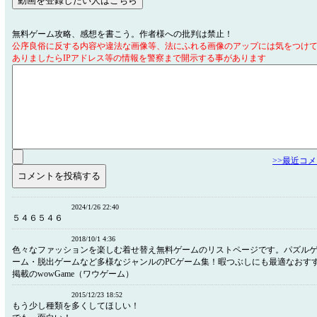
無料ゲーム攻略、感想を書こう。作者様への批判は禁止！
公序良俗に反する内容や違法な画像等、法にふれる画像のアップには気をつけ
ありましたらIPアドレス等の情報を警察まで開示する事があります
>>最近コ
2024/1/26 22:40
５４６５４６
2018/10/1 4:36
色々なファッションを楽しむ着せ替え無料ゲームのリストページです。パズル
ーム・脱出ゲームなど多様なジャンルのPCゲーム集！暇つぶしにも最適なおす
掲載のwowGame（ワウゲーム）
2015/12/23 18:52
もう少し種類を多くしてほしい！