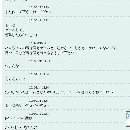
2012/2/25 22:59
また作って下さいね ！( ^O^ )
2012/2/18 10:32
もっと
ゲームして、
勉強したら(；一_一)
2011/10/10 16:14
ハロウィンの着せ替えゲームと、思わない、しかも、かわいくないです。
目や、口など着せ替え出来るようして下さい。
2010/11/12 18:49
つまんな－い
2010/9/19 12:46
んんんん～？
2010/8/14 12:36
たのしかったよ。あとなんかいたしー。アニメのきゃらがねーこわい
2009/7/31 16:34
もっと楽しいのないのかな？
2009/7/12 20:51
(o*ｖ＂ｖ)o=微妙・・・
バカじゃないの