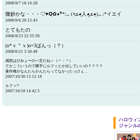
2008/9/7 18:16:28
微妙かな・・・♡♥✪ฺ✿◕^ิ*:.｡ (￫ܫ◕ฺ人◕ฺฺܫ◕ฺ).｡.:*イエイ
2008/9/6 20:15:43
とてもたの
2008/8/23 22:55:50
(o*ｖ＂ｖ)o=3ばんっ（？）
2008/6/21 3:50:49
感想はびみょーの一言だね～（＾－＾）
てかこういうので勝手にルフィとか出していいの？？？？
著作権がなんたらかんたらってなかったっけぇ…
2007/10/30 13:12:19
ルフィ!!
2007/10/18 14:42:5
ハロウィ
ジャンル