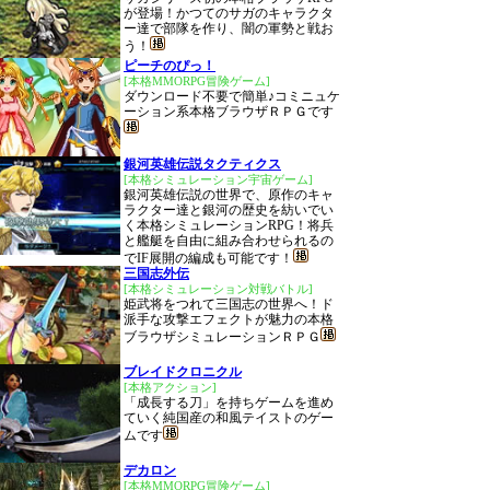
が登場！かつてのサガのキャラクタ
ー達で部隊を作り、闇の軍勢と戦お
う！
ピーチのぴっ！
[本格MMORPG冒険ゲーム]
ダウンロード不要で簡単♪コミニュケ
ーション系本格ブラウザＲＰＧです
銀河英雄伝説タクティクス
[本格シミュレーション宇宙ゲーム]
銀河英雄伝説の世界で、原作のキャ
ラクター達と銀河の歴史を紡いでい
く本格シミュレーションRPG！将兵
と艦艇を自由に組み合わせられるの
でIF展開の編成も可能です！
三国志外伝
[本格シミュレーション対戦バトル]
姫武将をつれて三国志の世界へ！ド
派手な攻撃エフェクトが魅力の本格
ブラウザシミュレーションＲＰＧ
ブレイドクロニクル
[本格アクション]
「成長する刀」を持ちゲームを進め
ていく純国産の和風テイストのゲー
ムです
デカロン
[本格MMORPG冒険ゲーム]