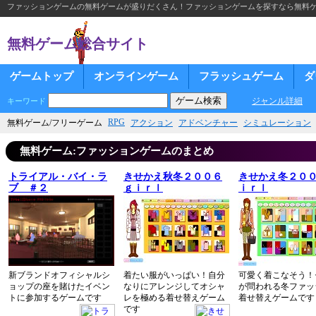
ファッションゲームの無料ゲームが盛りだくさん！ファッションゲームを探すなら無料
無料ゲーム総合サイト
ゲームトップ
オンラインゲーム
フラッシュゲーム
ダ
ジャンル詳細
キーワード
RPG
無料ゲーム/フリーゲーム
アクション
アドベンチャー
シミュレーション
無料ゲーム:ファッションゲームのまとめ
トライアル・バイ・ラ
きせかえ秋冬２００６
きせかえ冬２０
ブ ＃２
ｇｉｒｌ
ｉｒｌ
新ブランドオフィシャルシ
着たい服がいっぱい！自分
可愛く着こなそう！
ョップの座を賭けたイベン
なりにアレンジしてオシャ
が問われる冬ファッ
トに参加するゲームです
レを極める着せ替えゲーム
着せ替えゲームです
です