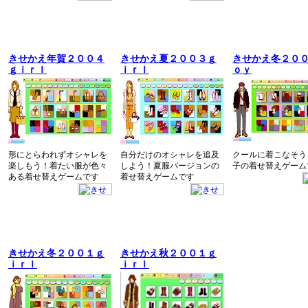
きせかえ年賀２００４
きせかえ夏２００３ｇ
きせかえ冬２０
ｇｉｒｌ
ｉｒｌ
ｏｙ
形にとらわれずオシャレを
自分だけのオシャレを追及
クールに着こなそう
楽しもう！着たい服が色々
しよう！夏服バージョンの
子の着せ替えゲーム
ある着せ替えゲームです
着せ替えゲームです
きせかえ冬２００１ｇ
きせかえ秋２００１ｇ
ｉｒｌ
ｉｒｌ