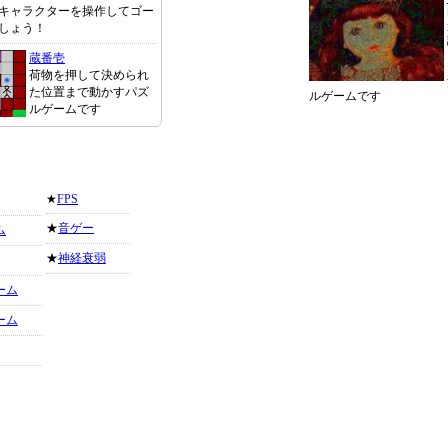
キャラクターを操作してゴー
しょう！
蔵番壱
荷物を押して決められ
た位置まで動かすパズ
ルゲームです
ルゲームです
★
FPS
★
音ゲー
ム
★
神経衰弱
ーム
ーム