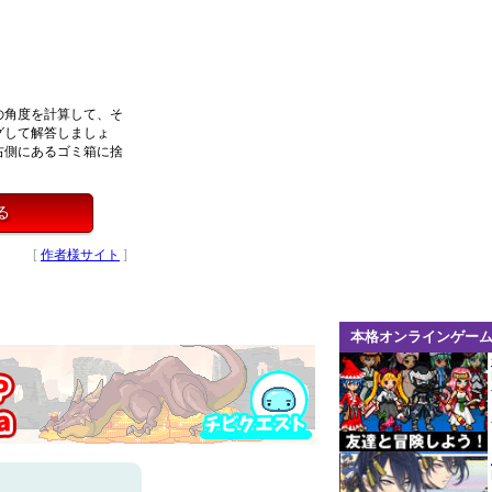
の角度を計算して、そ
グして解答しましょ
右側にあるゴミ箱に捨
る
[
作者様サイト
]
本格オンラインゲー