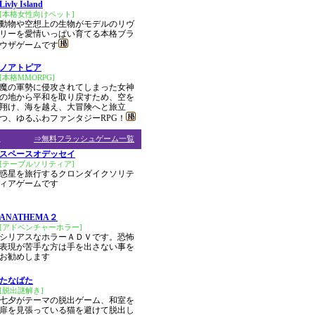
Livly Island
[本格女性向けペット]
動物や空想上の生物がモデルのリヴ
リーを愛情いっぱい育てる本格ブラ
ウザゲームです
ノアトピア
[本格MMORPG]
魔の軍勢に侵攻されてしまった女神
の地から平和を取り戻すため、空を
翔け、海を越え、大冒険へと旅立
つ、ゆるふわファンタジーRPG！
ム
⇒無料フラッシュゲーム一覧
スペースオデッセイ
[テーブルソリティア]
惑星を旅行するクロンダイクソリテ
ィアゲームです
ANATHEMA２
[アドベンチャーホラー]
シリアスなホラーＡＤＶです。恐怖
表現が苦手な方は手を出さない事を
お勧めします
たなばた
[脱出謎解き]
七夕がテーマの脱出ゲーム、和室を
扉を見張っている猫を避けて脱出し