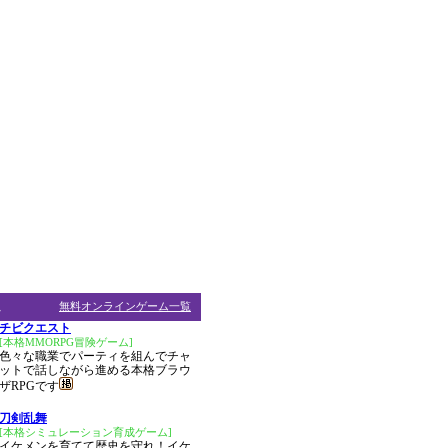
ム
無料オンラインゲーム一覧
チビクエスト
[本格MMORPG冒険ゲーム]
色々な職業でパーティを組んでチャ
ットで話しながら進める本格ブラウ
ザRPGです
刀剣乱舞
[本格シミュレーション育成ゲーム]
イケメンを育てて歴史を守れ！イケ