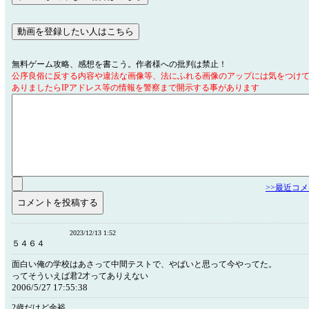
無料ゲーム攻略、感想を書こう。作者様への批判は禁止！
公序良俗に反する内容や違法な画像等、法にふれる画像のアップには気をつけ
ありましたらIPアドレス等の情報を警察まで開示する事があります
>>最近コ
2023/12/13 1:52
５４６４
面白い俺の学校はあさって中間テストで、やばいと思って今やってた。
ってそういえば君2才ってありえない
2006/5/27 17:55:38
2歳だけど余裕