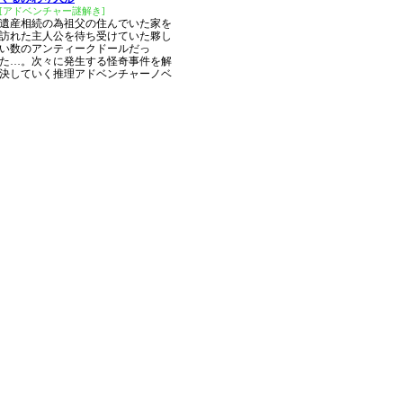
[アドベンチャー謎解き]
遺産相続の為祖父の住んでいた家を
訪れた主人公を待ち受けていた夥し
い数のアンティークドールだっ
た…。次々に発生する怪奇事件を解
決していく推理アドベンチャーノベ