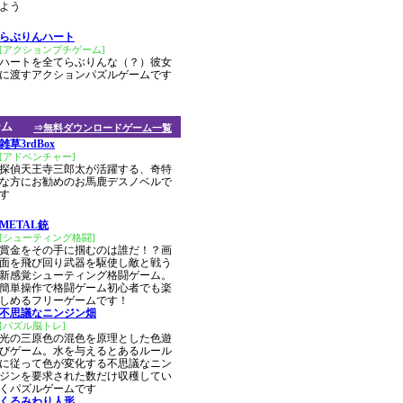
よう
らぶりんハート
[アクションプチゲーム]
ハートを全てらぶりんな（？）彼女
に渡すアクションパズルゲームです
ーム
⇒無料ダウンロードゲーム一覧
雑草3rdBox
[アドベンチャー]
探偵天王寺三郎太が活躍する、奇特
な方にお勧めのお馬鹿デスノベルで
す
METAL銃
[シューティング格闘]
賞金をその手に掴むのは誰だ！？画
面を飛び回り武器を駆使し敵と戦う
新感覚シューティング格闘ゲーム。
簡単操作で格闘ゲーム初心者でも楽
しめるフリーゲームです！
不思議なニンジン畑
[パズル脳トレ]
光の三原色の混色を原理とした色遊
びゲーム。水を与えるとあるルール
に従って色が変化する不思議なニン
ジンを要求された数だけ収穫してい
くパズルゲームです
くるみわり人形