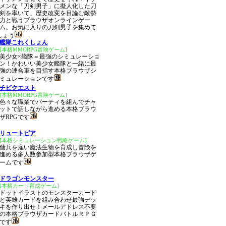
メンな「刀剣男子」に擬人化した刀
剣を率いて、歴史改変を目論む敵勢
力と戦うブラウザオンラインゲー
ム。お気に入りの刀剣男子を集めて
しょう
艦隊これくしょん
[本格MMORPG冒険ゲーム]
美少女×艦隊＝最強のシミュレーショ
ン！かわいい美少女艦隊と一緒に最
強の連合軍を目指す本格ブラウザシ
ミュレーションです
チビクエスト
[本格MMORPG冒険ゲーム]
色々な職業でパーティを組んでチャ
ットで話しながら進める本格ブラウ
ザRPGです
リュートピア
[本格シミュレーション戦略ゲーム]
傭兵を雇い魔法生物を育成し冒険を
進める多人数参加型本格ブラウザゲ
ームです
ドラゴンモンスター
[本格カード育成ゲーム]
ドットイラストのモンスターカード
と英雄カードを組み合わせ最強デッ
キを作り出せ！メールアドレス不要
の本格ブラウザカードバトルＲＰＧ
です