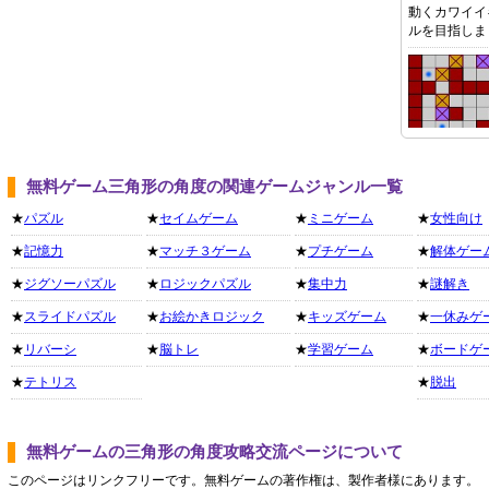
動くカワイイ
ルを目指しま
無料ゲーム三角形の角度の関連ゲームジャンル一覧
★
パズル
★
セイムゲーム
★
ミニゲーム
★
女性向け
★
記憶力
★
マッチ３ゲーム
★
プチゲーム
★
解体ゲー
★
ジグソーパズル
★
ロジックパズル
★
集中力
★
謎解き
★
スライドパズル
★
お絵かきロジック
★
キッズゲーム
★
一休みゲ
★
リバーシ
★
脳トレ
★
学習ゲーム
★
ボードゲ
★
テトリス
★
脱出
無料ゲームの三角形の角度攻略交流ページについて
このページはリンクフリーです。無料ゲームの著作権は、製作者様にあります。