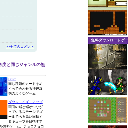
無料ダウンロードゲ
>>全てのコメント
角度と同じジャンルの無
Prism
同じ種類のカードをめ
くって合わせる神経衰
弱のようなゲーム
ダウン イズ アップ
画面の端と端がつなが
っているステージでゴ
ールである黒い回転す
るキューブを目指すア
ル無料ゲーム。チョコチョコ