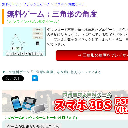
無料ゲーム
>
フラッシュゲーム
>
パズル
>
算数ゲーム
無料ゲーム：三角形の角度
[ オンラインパズル算数ゲーム ]
ダウンロード不要で遊べる無料パズルゲーム！赤色
の角度になるように、下に並んでいる数字をドラッ
う。間違えた数字をドラッグしてしまったときは、
てて下さい。
⇒ 三角形の角度をプレイす
▼この無料ゲーム「三角形の角度」を友達に教える・シェアする
このゲームのカウンターはトータル11548人です