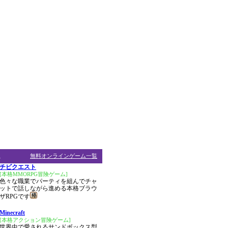
ム
無料オンラインゲーム一覧
チビクエスト
[本格MMORPG冒険ゲーム]
色々な職業でパーティを組んでチャ
ットで話しながら進める本格ブラウ
ザRPGです
Minecraft
[本格アクション冒険ゲーム]
世界中で愛されるサンドボックス型