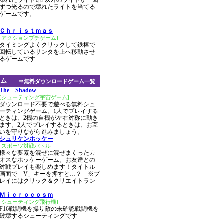
壊れたライト1個以外のライトが一回
ずつ光るので壊れたライトを当てる
ゲームです。
Ｃｈｒｉｓｔｍａｓ
[アクションプチゲーム]
タイミングよくクリックして鉄棒で
回転しているサンタを上へ移動させ
るゲームです
ーム
⇒無料ダウンロードゲーム一覧
The Shadow
[シューティング宇宙ゲーム]
ダウンロード不要で遊べる無料シュ
ーティングゲーム。1人でプレイする
ときは、2機の自機が左右対称に動き
ます。2人でプレイするときは、お互
いを守りながら進みましょう。
シュリケンホッケー
[スポーツ対戦バトル]
様々な要素を混ぜに混ぜまくったカ
オスなホッケーゲーム。お友達との
対戦プレイも楽しめます！タイトル
画面で「V」キーを押すと…？ ※プ
レイにはクリック＆クリエイトラン
Ｍｉｃｒｏｃｏｓｍ
[シューティング飛行機]
F16戦闘機を操り敵の未確認戦闘機を
破壊するシューティングです