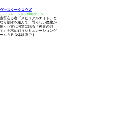
ヴァスタークロウズ
[シミュレーション戦略ゲーム]
素質在る者「スピリアルナイト」と
なり部隊を組んで、恐ろしい魔物が
巣くう古代洞窟に眠る「神界の財
宝」を求め戦うシミュレーションゲ
ームＲＰＧ体験版です