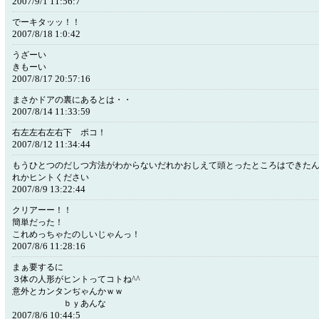
2007/9/1 11:56:7
でーキタッッ！！
2007/8/18 1:0:42
うざーい
きもーい
2007/8/17 20:57:16
まさかドアの裏にあるとは・・
2007/8/14 11:33:59
右左左右左右下 ポコ！
2007/8/12 11:34:44
もうひとつのだしつ方法がわからないだれかおしえて頭とったところはできた
れかヒントください
2007/8/9 13:22:44
クリアーー！！
簡単だった！
これめっちゃたのしいじゃんっ！
2007/8/6 11:28:16
まぁ要するに
３体の人形がヒントってコトね^^
意外とカンタンぢゃんかｗｗ
ｂｙあんな
2007/8/6 10:44:5