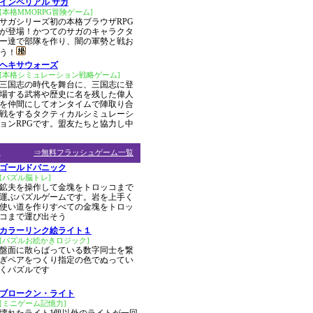
インペリアル サガ
[本格MMORPG冒険ゲーム]
サガシリーズ初の本格ブラウザRPG
が登場！かつてのサガのキャラクタ
ー達で部隊を作り、闇の軍勢と戦お
う！
ヘキサウォーズ
[本格シミュレーション戦略ゲーム]
三国志の時代を舞台に、三国志に登
場する武将や歴史に名を残した偉人
を仲間にしてオンタイムで陣取り合
戦をするタクティカルシミュレーシ
ョンRPGです。盟友たちと協力し中
ム
⇒無料フラッシュゲーム一覧
ゴールドパニック
[パズル脳トレ]
鉱夫を操作して金塊をトロッコまで
運ぶパズルゲームです。岩を上手く
使い道を作りすべての金塊をトロッ
コまで運び出そう
カラーリンク絵ライト１
[パズルお絵かきロジック]
盤面に散らばっている数字同士を繋
ぎペアをつくり指定の色でぬってい
くパズルです
ブロークン・ライト
[ミニゲーム記憶力]