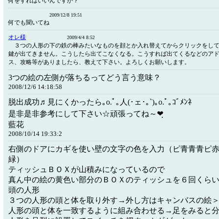
何をすればいいんですか？
2009/12/8 19:51
何でも聞いてね
オレ様
2009/4/4 8:52
３つの人形の下の鉄の棒みたいなものを顔とか入れ替えてからクリックをし
鍵が出てきません。こうしたら出てこなくなる。こうすれば出てくるなどのア
ス、攻略等がありましたら、教えて下さい。よろしくお願いします。
3つの絵の左側が落ちるってどう言う意味？
2008/12/6 14:18:58
脱出成功♬見にくかったら｡o.ﾟ｡人(･ェ･｡`)｡o.ﾟ｡ｺﾞﾒﾝﾈ
是非是非参考にして下さい☆頑張ってね～❤ฺ
藍花
2008/10/14 19:33:2
右側のドアにカギを使い壁の文字の色を入力（ピ青青青ピ
緑）
ティッシュＢＯＸが山積みになっているので
真ん中の絵の黄色い部分のＢＯＸのティッシュを６回くら
頭の人形
３つの人形の頭と体を取り外す→外し方はキャンバスの絵＞
人形の頭と体を一致するように組み合わせる→足をみると