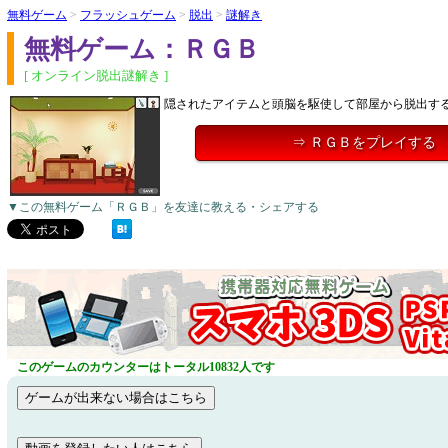
無料ゲーム
>
フラッシュゲーム
>
脱出
>
謎解き
無料ゲーム：ＲＧＢ
[ オンライン脱出謎解き ]
隠されたアイテムと頭脳を駆使して部屋から脱出す
⇒ ＲＧＢをプレイする
▼この無料ゲーム「ＲＧＢ」を友達に教える・シェアする
このゲームのカウンターはトータル10832人です