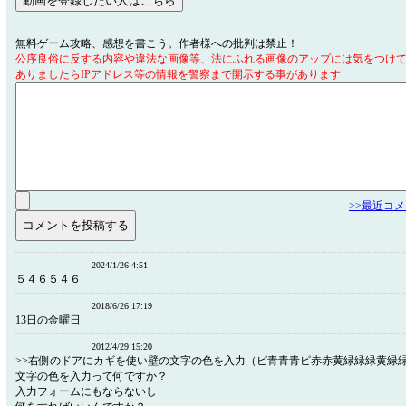
無料ゲーム攻略、感想を書こう。作者様への批判は禁止！
公序良俗に反する内容や違法な画像等、法にふれる画像のアップには気をつけ
ありましたらIPアドレス等の情報を警察まで開示する事があります
>>最近コ
2024/1/26 4:51
５４６５４６
2018/6/26 17:19
13日の金曜日
2012/4/29 15:20
>>右側のドアにカギを使い壁の文字の色を入力（ピ青青青ピ赤赤黄緑緑緑黄緑
文字の色を入力って何ですか？
入力フォームにもならないし