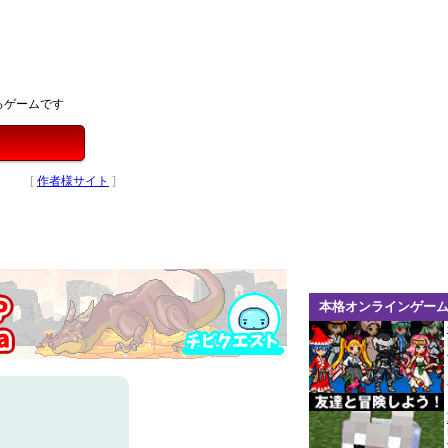
るゲームです
[
作者様サイト
]
本格オンラインゲー