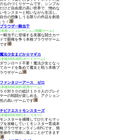
のものづくりゲームです。シンプル
だけど自由度の高い世界で、憎めな
いモンスターと戦いながら生活し、
自分の想像しうる限りの作品を創造
よう！
ブラウザ一騎当千
[本格シミュレーション戦略ゲーム]
一騎当千に登場する美麗な闘士カー
ドで覇権を争う本格ブラウザゲーム
です
魔法少女まどか☆マギカ
[本格MMORPGボードゲーム]
ダウンロード不要！魔法少女となっ
てカードを集めて魔女と戦う本格ブ
ラウザゲーム
ファンタジーアース ゼロ
[本格MMORPG戦争ゲーム]
５０対５０の総計１００人のプレイ
ヤーの戦闘が楽しめる、アクション
性の高いゲームです
チビクエストモンスターズ
[本格MMORPGモンスター]
モンスターを捕獲してひたすらマッ
プを攻略していくモンスター育成本
格ブラウザオンラインRPGです。簡
単操作で気軽に遊ぶことができます