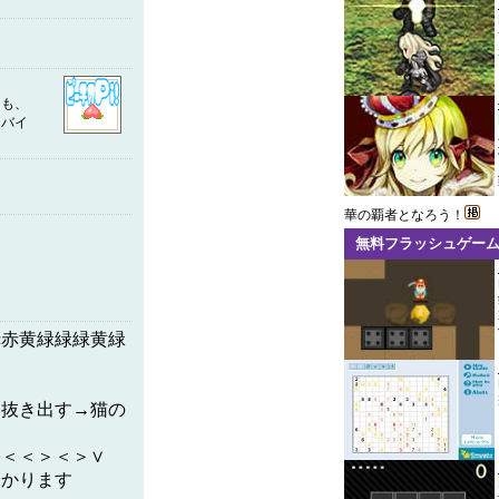
ても、
ドバイ
華の覇者となろう！
無料フラッシュゲー
赤赤黄緑緑緑黄緑
い抜き出す→猫の
＜＜＞＜＞∨
分かります