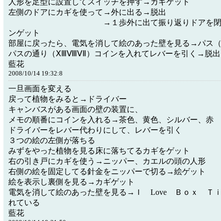
人形を足型に設置してスイッチを押す→カギゲット
左側のドアにカギを使って→外に出る→脱出
→１歩外に出て振り返りドアを閉める
ンゲット
部屋に戻ったら、電気を消して絵のあった壁を見る→パス
パスの通り（ⅩⅢⅧⅤⅡ）コインを入れてレバーを引く→脱出
藍花
2008/10/14 19:32:8
一旦画面を変える
戻って植物をみると→ドライバー
キャンバスがある画面の壁の装置に、
メモの順番にコインを入れる→茶色、黄色、シルバー、赤
ドライバーをレバー代わりにして、レバーを引く
３つの絵の左側が落ちる
みずをやった植物を見る床に落ちてるカギをゲット
右の引き戸にカギを使う→ニッパー、カエルの頭の人形
右側の絵を固定してる針金をニッパーで切る→絵ゲット
絵を表示し裏側を見る→カギゲット
電気を消して絵のあった壁を見る→Ｉ Love Ｂｏｘ Ｔ
れている
藍花