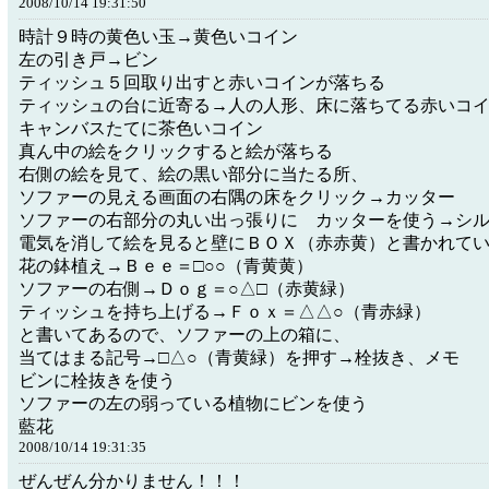
2008/10/14 19:31:50
時計９時の黄色い玉→黄色いコイン
左の引き戸→ビン
ティッシュ５回取り出すと赤いコインが落ちる
ティッシュの台に近寄る→人の人形、床に落ちてる赤いコ
キャンバスたてに茶色いコイン
真ん中の絵をクリックすると絵が落ちる
右側の絵を見て、絵の黒い部分に当たる所、
ソファーの見える画面の右隅の床をクリック→カッター
ソファーの右部分の丸い出っ張りに カッターを使う→シ
電気を消して絵を見ると壁にＢＯＸ（赤赤黄）と書かれて
花の鉢植え→Ｂｅｅ＝□○○（青黄黄）
ソファーの右側→Ｄｏｇ＝○△□（赤黄緑）
ティッシュを持ち上げる→Ｆｏｘ＝△△○（青赤緑）
と書いてあるので、ソファーの上の箱に、
当てはまる記号→□△○（青黄緑）を押す→栓抜き、メモ
ビンに栓抜きを使う
ソファーの左の弱っている植物にビンを使う
藍花
2008/10/14 19:31:35
ぜんぜん分かりません！！！