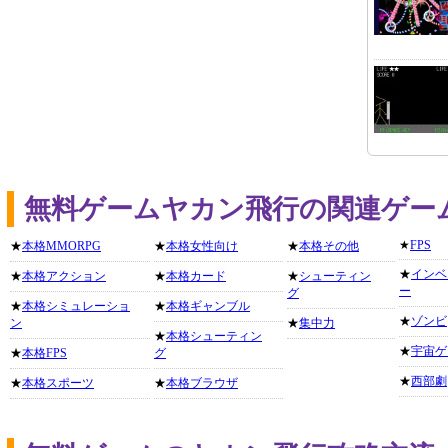
無料ゲームヤカン飛行の関連ゲー
★
FPS
★
本格MMORPG
★
本格女性向け
★
本格その他
★
インベ
★
本格アクション
★
本格カード
★
シューティン
ー
グ
★
本格シミュレーショ
★
本格ギャンブル
★
ゾンビ
ン
★
集中力
★
本格シューティン
★
宇宙ゲ
★
本格FPS
グ
★
西部劇
★
本格スポーツ
★
本格ブラウザ