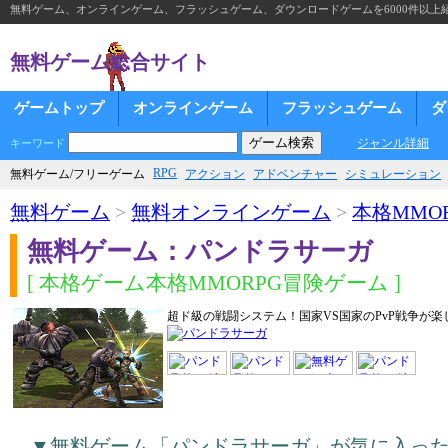
無料ゲーム、オンラインゲーム、フラッシュゲーム、ダウンロードゲームを6000件以上
無料ゲーム総合サイト
ゲームトップ
オンラインゲーム
フラッシュゲーム
ダ
ジャンル詳細
キーワード
RPG
無料ゲーム/フリーゲーム
アクション
アドベンチャー
シミュレーション
無料ゲーム
>
無料オンラインゲーム
>
本格MMOR
無料ゲーム：パンドラサーガ
[ 本格ゲーム本格MMORPG冒険ゲーム ]
超ド級の戦闘システム！国家VS国家のPvP戦争が
▼無料ゲーム「パンドラサーガ」が気に入っ