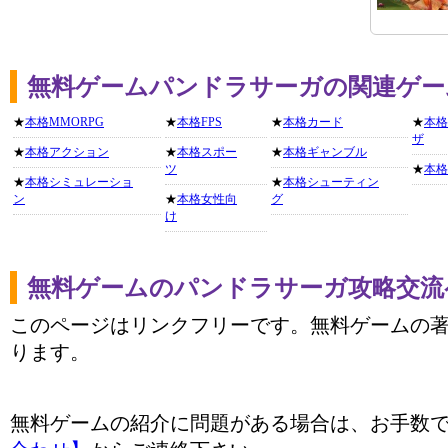
無料ゲームパンドラサーガの関連ゲー
★
本格MMORPG
★
本格FPS
★
本格カード
★
本格
ザ
★
本格アクション
★
本格スポー
★
本格ギャンブル
ツ
★
本格
★
本格シミュレーショ
★
本格シューティン
ン
★
本格女性向
グ
け
無料ゲームのパンドラサーガ攻略交流
このページはリンクフリーです。無料ゲームの
ります。
無料ゲームの紹介に問題がある場合は、お手数