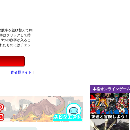
の数字を並び替えて約
数字はクリックして持
9つの数字が入るこ
作れたものにはチェッ
[
作者様サイト
]
本格オンラインゲー