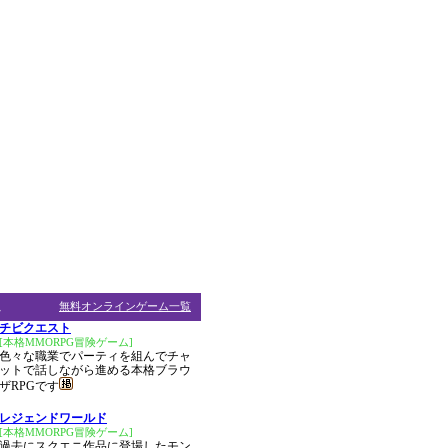
ム
無料オンラインゲーム一覧
チビクエスト
[本格MMORPG冒険ゲーム]
色々な職業でパーティを組んでチャ
ットで話しながら進める本格ブラウ
ザRPGです
レジェンドワールド
[本格MMORPG冒険ゲーム]
過去にスクエニ作品に登場したモン