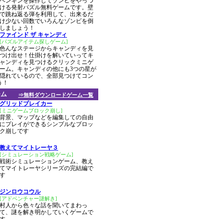
ペンギンを操作してゾンビをやっつ
ける発射パズル無料ゲームです。壁
で跳ね返る弾を利用して、出来るだ
け少ない回数でいろんなゾンビを倒
しましょう！
ファインド ザ キャンディ
[パズルアイテム探しゲーム]
色んなステージからキャンディを見
つけ出せ！仕掛けを解いていってキ
ャンディを見つけるクリックミニゲ
ーム。キャンディの他にも3つの星が
隠れているので、全部見つけてコン
う！
ーム
⇒無料ダウンロードゲーム一覧
グリッドブレイカー
[ミニゲームブロック崩し]
背景、マップなどを編集しての自由
にプレイができるシンプルなブロッ
ク崩しです
教えてマイトレーヤ３
[シミュレーション戦略ゲーム]
戦術シミュレーションゲーム、教え
てマイトレーヤシリーズの完結編で
す
ジンロウコウル
[アドベンチャー謎解き]
村人から色々な話を聞いてまわっ
て、謎を解き明かしていくゲームで