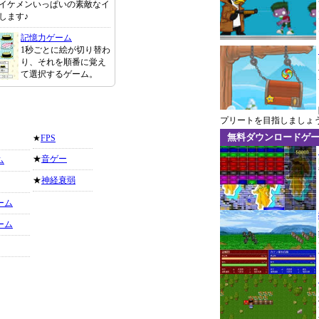
イケメンいっぱいの素敵なイ
します♪
記憶力ゲーム
1秒ごとに絵が切り替わ
り、それを順番に覚え
て選択するゲーム。
プリートを目指しましょ
無料ダウンロードゲ
★
FPS
★
音ゲー
ム
★
神経衰弱
ーム
ーム