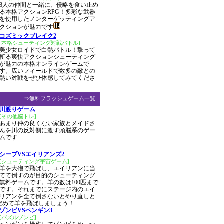
8人の仲間と一緒に、侵略を食い止め
る本格アクションRPG！多彩な武器
を使用したノンターゲッティングア
クションが魅力です
コズミックブレイク2
[本格シューティング対戦バトル]
美少女ロイドで白熱バトル！撃って
斬る爽快アクションシューティング
が魅力の本格オンラインゲームで
す。広いフィールドで数多の敵との
熱い対戦をぜひ体感してみてくださ
ム
⇒無料フラッシュゲーム一覧
川渡りゲーム
[その他脳トレ]
あまり仲の良くない家族とメイドさ
んを川の反対側に渡す頭脳系のゲー
ムです
シープVSエイリアンズ2
[シューティング宇宙ゲーム]
羊を大砲で飛ばし、エイリアンに当
てて倒すのが目的のシューティング
無料ゲームです。羊の数は100匹まで
です。それまでにステージ内のエイ
リアンを全て倒さないとやり直しと
定めて羊を飛ばしましょう！
ゾンビVSペンギン3
[パズルゾンビ]