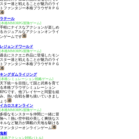
スター達と戦えることが魅力のライ
トファンタジー本格ブラウザＲＰＧ
ラテール
[本格MMORPG冒険ゲーム]
手軽にナイスなアクションが楽しめ
るカジュアルなアクションオンライ
ンゲームです
レジェンドワールド
[本格MMORPG冒険ゲーム]
過去にスクエニ作品に登場したモン
スター達と戦えることが魅力のライ
トファンタジー本格ブラウザＲＰＧ
キングダムライジング
[本格シミュレーション戦略ゲーム]
天下統一を目指して国と武将を育て
る本格ブラウザシミュレーション
RPGです。他プレイヤーと同盟を組
み、熱い合戦を勝ち抜いていきまし
ょう
イカロスオンライン
[本格MMORPG冒険ゲーム]
多様なモンスターを仲間に一緒に冒
険へ！熱い空中戦や美しく爽快なス
キルなど魅力が満載の天地を駆ける
ファンタジーオンラインゲーム
鬼斬
[本格アクション対戦バトル]