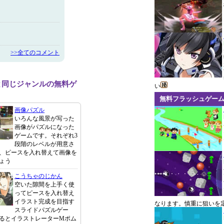
>>全てのコメント
ionと同じジャンルの無料ゲ
い
無料フラッシュゲー
画像パズル
いろんな風景が写った
画像がパズルになった
ゲームです。それぞれ3
段階のレベルが用意さ
、ピースを入れ替えて画像を
ょう
こうちゃのじかん
空いた隙間を上手く使
ってピースを入れ替え
イラスト完成を目指す
なります。慎重に狙いを
スライドパズルゲー
るとイラストレーターMポム