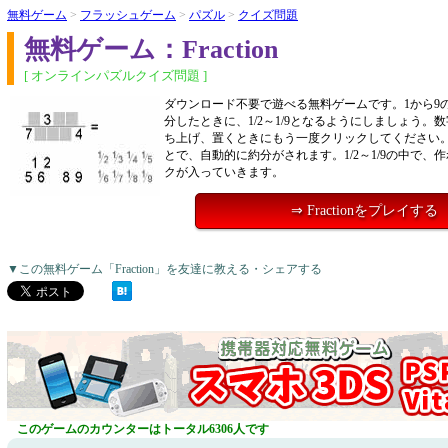
無料ゲーム
>
フラッシュゲーム
>
パズル
>
クイズ問題
無料ゲーム：Fraction
[ オンラインパズルクイズ問題 ]
ダウンロード不要で遊べる無料ゲームです。1から9
分したときに、1/2～1/9となるようにしましょう。
ち上げ、置くときにもう一度クリックしてください。
とで、自動的に約分がされます。1/2～1/9の中で、
クが入っていきます。
⇒ Fractionをプレイする
▼この無料ゲーム「Fraction」を友達に教える・シェアする
このゲームのカウンターはトータル6306人です