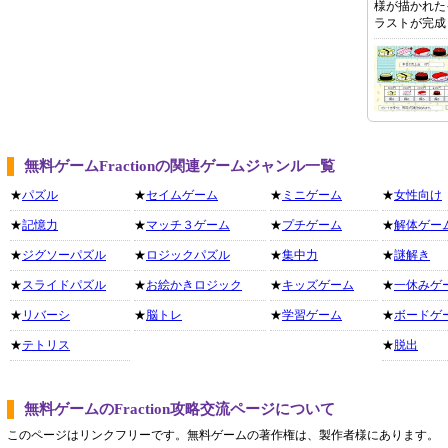
様が描かれた
ラストが完成
無料ゲームFractionの関連ゲームジャンル一覧
★
パズル
★
セイムゲーム
★
ミニゲーム
★
女性向け
★
記憶力
★
マッチ３ゲーム
★
プチゲーム
★
解体ゲー
★
ジグソーパズル
★
ロジックパズル
★
集中力
★
謎解き
★
スライドパズル
★
お絵かきロジック
★
キッズゲーム
★
一休みゲ
★
リバーシ
★
脳トレ
★
学習ゲーム
★
ボードゲ
★
テトリス
★
脱出
無料ゲームのFraction攻略交流ページについて
このページはリンクフリーです。無料ゲームの著作権は、製作者様にあります。