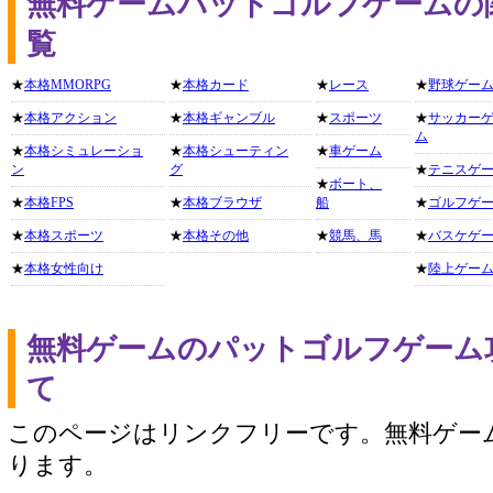
無料ゲームパットゴルフゲームの
覧
★
本格MMORPG
★
本格カード
★
レース
★
野球ゲー
★
本格アクション
★
本格ギャンブル
★
スポーツ
★
サッカー
ム
★
本格シミュレーショ
★
本格シューティン
★
車ゲーム
ン
グ
★
テニスゲ
★
ボート、
★
本格FPS
★
本格ブラウザ
船
★
ゴルフゲ
★
本格スポーツ
★
本格その他
★
競馬、馬
★
バスケゲ
★
本格女性向け
★
陸上ゲー
無料ゲームのパットゴルフゲーム
て
このページはリンクフリーです。無料ゲー
ります。