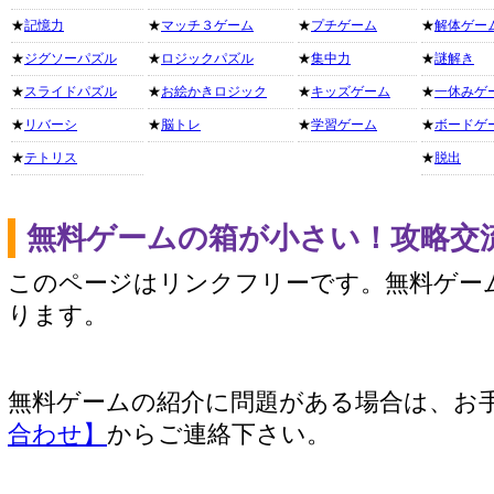
★
記憶力
★
マッチ３ゲーム
★
プチゲーム
★
解体ゲー
★
ジグソーパズル
★
ロジックパズル
★
集中力
★
謎解き
★
スライドパズル
★
お絵かきロジック
★
キッズゲーム
★
一休みゲ
★
リバーシ
★
脳トレ
★
学習ゲーム
★
ボードゲ
★
テトリス
★
脱出
無料ゲームの箱が小さい！攻略交
このページはリンクフリーです。無料ゲー
ります。
無料ゲームの紹介に問題がある場合は、お
合わせ】
からご連絡下さい。